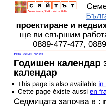
Семе
Бълг
проектиране и недви
ще ви свършим работа
0889-477-477, 088
Home
-
Accueil
-
Начало
Годишен календар за
календар
This page is also available
in
Cette page éxiste aussi
en fr
Седмицата започва в :