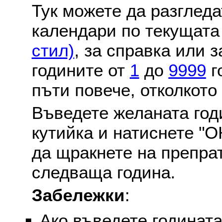
Тук можете да разглед
календари по текущат
стил)
, за справка или 
годините от
1
до
9999
г
пъти повече, отколкото
Въведете желаната годи
кутийка и натиснете "О
да щракнете на препра
следваща година.
Забележки
:
Ако въведете годината