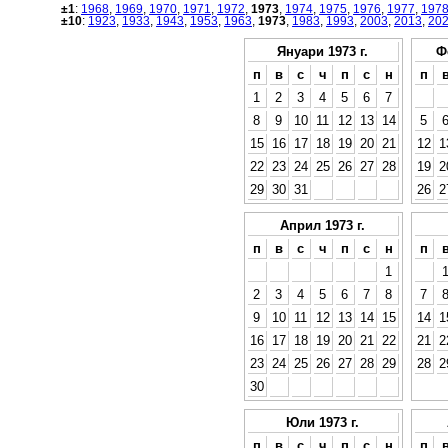
±1
:
1968
,
1969
,
1970
,
1971
,
1972
,
1973
,
1974
,
1975
,
1976
,
1977
,
197
±10
:
1923
,
1933
,
1943
,
1953
,
1963
,
1973
,
1983
,
1993
,
2003
,
2013
,
20
Януари 1973 г.
Ф
п
в
с
ч
п
с
н
п
1
2
3
4
5
6
7
8
9
10
11
12
13
14
5
15
16
17
18
19
20
21
12
1
22
23
24
25
26
27
28
19
2
29
30
31
26
2
Април 1973 г.
п
в
с
ч
п
с
н
п
1
2
3
4
5
6
7
8
7
9
10
11
12
13
14
15
14
1
16
17
18
19
20
21
22
21
2
23
24
25
26
27
28
29
28
2
30
Юли 1973 г.
п
в
с
ч
п
с
н
п