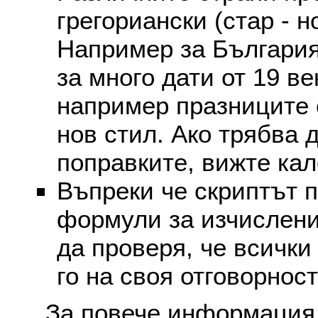
грегориански (стар - н
Например за България
за много дати от 19 в
например празниците 
нов стил. Ако трябва 
поправките, вижте ка
Въпреки че скриптът 
формули за изчислени
да проверя, че всички
го на своя отговорност
За повече информация 