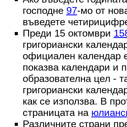
господне
97
-мо от нов
въведете четирицифре
Преди 15 октомври
15
григориански календа
официален календар 
показва календари и п
образователна цел - т
григориански календар
как се използва. В пр
страницата на
юлианс
Различните страни пр