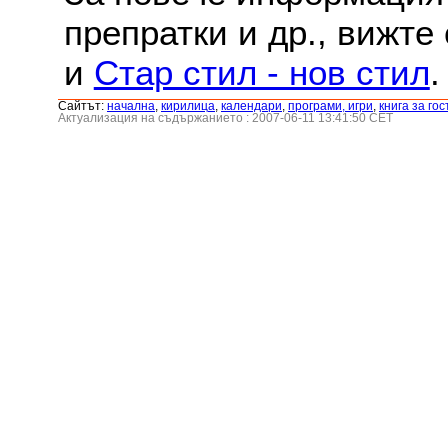
препратки и др., вижте
и
Стар стил - нов стил
.
Сайтът:
началнa
,
кирилица
,
календари
,
програми, игри
,
книга за гос
Актуализация на съдържанието : 2007-06-11 13:41:50 CET