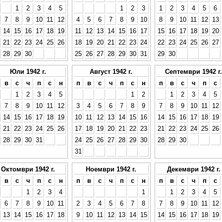
1
2
3
4
5
1
2
3
1
2
3
4
5
6
7
8
9
10
11
12
4
5
6
7
8
9
10
8
9
10
11
12
13
14
15
16
17
18
19
11
12
13
14
15
16
17
15
16
17
18
19
20
21
22
23
24
25
26
18
19
20
21
22
23
24
22
23
24
25
26
27
28
29
30
25
26
27
28
29
30
31
29
30
Юли 1942 г.
Август 1942 г.
Септември 1942 г.
в
с
ч
п
с
н
п
в
с
ч
п
с
н
п
в
с
ч
п
с
1
2
3
4
5
1
2
1
2
3
4
5
7
8
9
10
11
12
3
4
5
6
7
8
9
7
8
9
10
11
12
14
15
16
17
18
19
10
11
12
13
14
15
16
14
15
16
17
18
19
21
22
23
24
25
26
17
18
19
20
21
22
23
21
22
23
24
25
26
28
29
30
31
24
25
26
27
28
29
30
28
29
30
31
Октомври 1942 г.
Ноември 1942 г.
Декември 1942 г.
в
с
ч
п
с
н
п
в
с
ч
п
с
н
п
в
с
ч
п
с
1
2
3
4
1
1
2
3
4
5
6
7
8
9
10
11
2
3
4
5
6
7
8
7
8
9
10
11
12
13
14
15
16
17
18
9
10
11
12
13
14
15
14
15
16
17
18
19