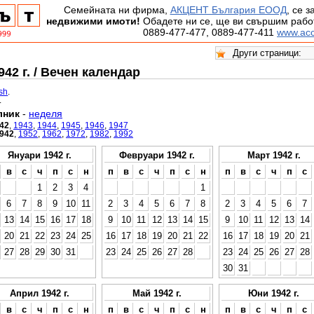
Семейната ни фирма,
АКЦЕНТ България ЕООД
, се 
недвижими имоти!
Обадете ни се, ще ви свършим работ
0889-477-477, 0889-477-411
www.acc
42 г. / Вечен календар
ish
.
.
лник
-
неделя
42
,
1943
,
1944
,
1945
,
1946
,
1947
942
,
1952
,
1962
,
1972
,
1982
,
1992
Януари 1942 г.
Февруари 1942 г.
Март 1942 г.
в
с
ч
п
с
н
п
в
с
ч
п
с
н
п
в
с
ч
п
с
1
2
3
4
1
6
7
8
9
10
11
2
3
4
5
6
7
8
2
3
4
5
6
7
13
14
15
16
17
18
9
10
11
12
13
14
15
9
10
11
12
13
14
20
21
22
23
24
25
16
17
18
19
20
21
22
16
17
18
19
20
21
27
28
29
30
31
23
24
25
26
27
28
23
24
25
26
27
28
30
31
Април 1942 г.
Май 1942 г.
Юни 1942 г.
в
с
ч
п
с
н
п
в
с
ч
п
с
н
п
в
с
ч
п
с