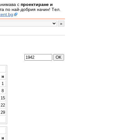
занимава с
проектиране и
а по най-добрия начин! Tел.
ent.bg
н
1
8
15
22
29
н