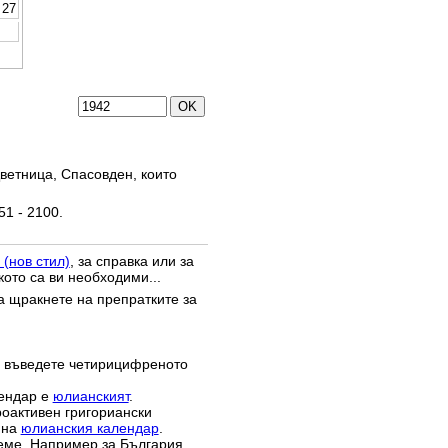
27
ветница, Спасовден, които
51 - 2100.
 (нов стил)
, за справка или за
кото са ви необходими...
да щракнете на препратките за
 въведете четирицифреното
лендар е
юлианският
.
роактивен григориански
 на
юлианския календар
.
реме. Например за България,