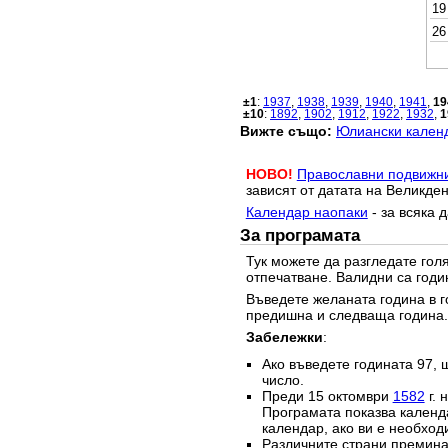
19
26
±1
:
1937
,
1938
,
1939
,
1940
,
1941
,
19
±10
:
1892
,
1902
,
1912
,
1922
,
1932
,
1
Вижте също:
Юлиански календ
НОВО!
Православни подвижн
зависят от датата на Великден
Календар наопаки
- за всяка 
За програмата
Тук можете да разгледате го
отпечатване. Валидни са годи
Въведете желаната година в г
предишна и следваща година.
Забележки
:
Ако въведете годината 97, 
число.
Преди 15 октомври
1582
г. 
Програмата показва календа
календар, ако ви е необход
Различните страни преминав