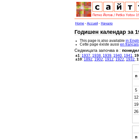
Home
-
Accueil
-
Начало
Годишен календар за 19
This page is also available
in Engl
Cette page éxiste aussi
en français
Седмицата започва в :
понеде
±1
:
1937
,
1938
,
1939
,
1940
,
1941
,
19
±10
:
1892
,
1902
,
1912
,
1922
,
1932
,
1
п
5
12
19
26
п