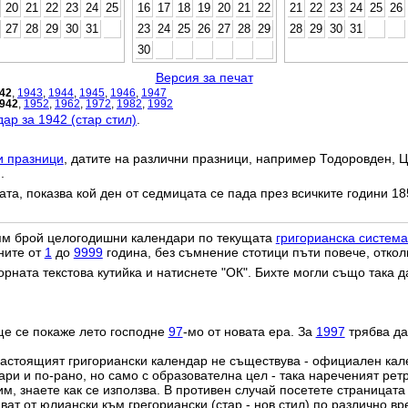
20
21
22
23
24
25
16
17
18
19
20
21
22
21
22
23
24
25
26
27
28
29
30
31
23
24
25
26
27
28
29
28
29
30
31
30
Версия за печат
42
,
1943
,
1944
,
1945
,
1946
,
1947
942
,
1952
,
1962
,
1972
,
1982
,
1992
ар за 1942 (стар стил)
.
и празници
, датите на различни празници, например Тодоровден, Ц
.
дата, показва кой ден от седмицата се пада през всичките години 18
лям брой целогодишни календари по текущата
григорианска система
ните от
1
до
9999
година, без съмнение стотици пъти повече, откол
орната текстова кутийка и натиснете "ОК". Бихте могли също така 
ще се покаже лето господне
97
-мо от новата ера. За
1997
трябва да
настоящият григориански календар не съществува - официален ка
ри и по-рано, но само с образователна цел - така нареченият рет
им, знаете как се използва. В противен случай посетете страницата
ат от юлиански към грегориански (стар - нов стил) по различно в