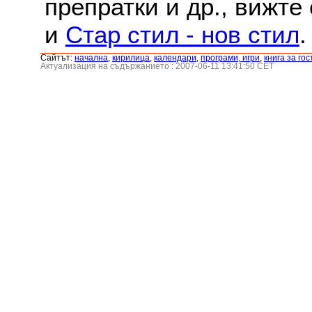
препратки и др., вижте
и
Стар стил - нов стил
.
Сайтът:
началнa
,
кирилица
,
календари
,
програми, игри
,
книга за гос
Актуализация на съдържанието : 2007-06-11 13:41:50 CET