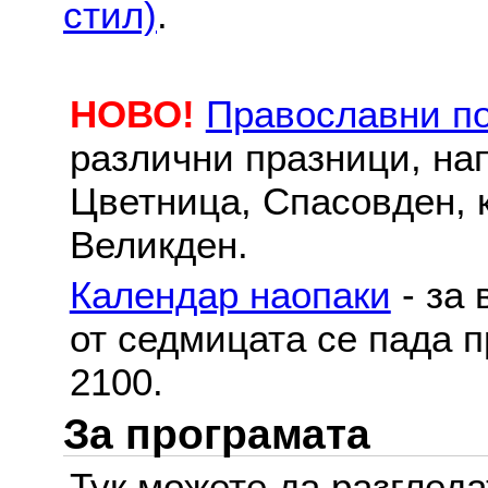
стил)
.
НОВО!
Православни п
различни празници, на
Цветница, Спасовден, к
Великден.
Календар наопаки
- за 
от седмицата се пада п
2100.
За програмата
Тук можете да разглед