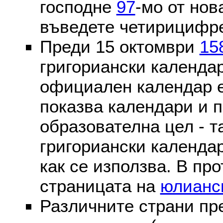
господне
97
-мо от нов
въведете четирицифре
Преди 15 октомври
15
григориански календа
официален календар 
показва календари и п
образователна цел - т
григориански календар
как се използва. В пр
страницата на
юлианс
Различните страни пр