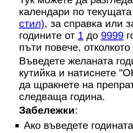
календари по текущат
стил)
, за справка или 
годините от
1
до
9999
г
пъти повече, отколкото
Въведете желаната годи
кутийка и натиснете "О
да щракнете на препра
следваща година.
Забележки
:
Ако въведете годината