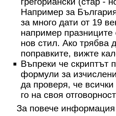
грегориански (стар - н
Например за България
за много дати от 19 в
например празниците 
нов стил. Ако трябва 
поправките, вижте ка
Въпреки че скриптът 
формули за изчислени
да проверя, че всички
го на своя отговорност
За повече информация 