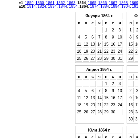
±1
:
1859
,
1860
,
1861
,
1862
,
1863
,
1864
,
1865
,
1866
,
1867
,
1868
,
186
±10
:
1814
,
1824
,
1834
,
1844
,
1854
,
1864
,
1874
,
1884
,
1894
,
1904
,
19
Януари 1864 г.
Ф
п
в
с
ч
п
с
н
п
1
2
3
1
4
5
6
7
8
9
10
8
11
12
13
14
15
16
17
15
1
18
19
20
21
22
23
24
22
2
25
26
27
28
29
30
31
29
Април 1864 г.
п
в
с
ч
п
с
н
п
1
2
3
4
5
6
7
8
9
10
2
11
12
13
14
15
16
17
9
1
18
19
20
21
22
23
24
16
1
25
26
27
28
29
30
23
2
30
3
Юли 1864 г.
п
в
с
ч
п
с
н
п