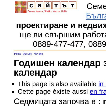
Семе
Бълг
проектиране и недви
ще ви свършим работа
0889-477-477, 088
Home
-
Accueil
-
Начало
Годишен календар за
календар
This page is also available
in
Cette page éxiste aussi
en fr
Седмицата започва в :