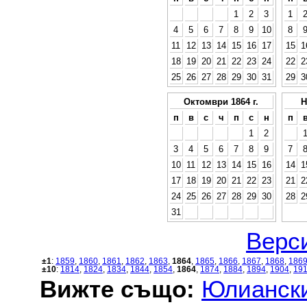
1
2
3
1
4
5
6
7
8
9
10
8
11
12
13
14
15
16
17
15
1
18
19
20
21
22
23
24
22
2
25
26
27
28
29
30
31
29
3
Октомври 1864 г.
Н
п
в
с
ч
п
с
н
п
1
2
3
4
5
6
7
8
9
7
10
11
12
13
14
15
16
14
1
17
18
19
20
21
22
23
21
2
24
25
26
27
28
29
30
28
2
31
Верси
±1
:
1859
,
1860
,
1861
,
1862
,
1863
,
1864
,
1865
,
1866
,
1867
,
1868
,
186
±10
:
1814
,
1824
,
1834
,
1844
,
1854
,
1864
,
1874
,
1884
,
1894
,
1904
,
19
Вижте също:
Юлиански