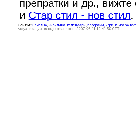
препратки и др., вижте
и
Стар стил - нов стил
.
Сайтът:
началнa
,
кирилица
,
календари
,
програми, игри
,
книга за гос
Актуализация на съдържанието : 2007-06-11 13:41:50 CET