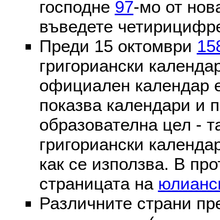
господне
97
-мо от нов
въведете четирицифре
Преди 15 октомври
15
григориански календа
официален календар 
показва календари и п
образователна цел - т
григориански календар
как се използва. В пр
страницата на
юлианс
Различните страни пр