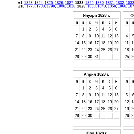
±1
:
1823
,
1824
,
1825
,
1826
,
1827
,
1828
,
1829
,
1830
,
1831
,
1832
,
183
±10
:
1778
,
1788
,
1798
,
1808
,
1818
,
1828
,
1838
,
1848
,
1858
,
1868
,
18
Януари 1828 г.
Ф
п
в
с
ч
п
с
н
п
1
2
3
4
5
6
7
8
9
10
11
12
13
4
14
15
16
17
18
19
20
11
1
21
22
23
24
25
26
27
18
1
28
29
30
31
25
2
Април 1828 г.
п
в
с
ч
п
с
н
п
1
2
3
4
5
6
7
8
9
10
11
12
13
5
14
15
16
17
18
19
20
12
1
21
22
23
24
25
26
27
19
2
28
29
30
26
2
Юли 1828 г.