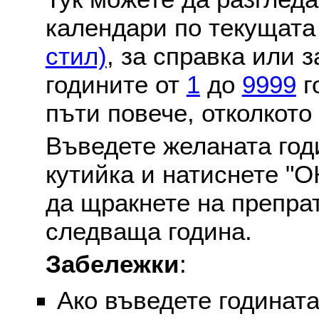
календари по текущат
стил)
, за справка или 
годините от
1
до
9999
г
пъти повече, отколкото
Въведете желаната годи
кутийка и натиснете "О
да щракнете на препра
следваща година.
Забележки
:
Ако въведете годината