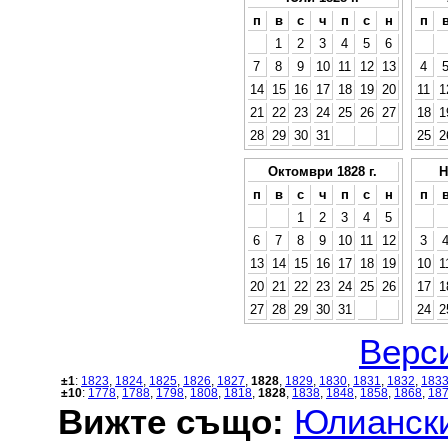
п
в
с
ч
п
с
н
п
1
2
3
4
5
6
7
8
9
10
11
12
13
4
14
15
16
17
18
19
20
11
1
21
22
23
24
25
26
27
18
1
28
29
30
31
25
2
Октомври 1828 г.
Н
п
в
с
ч
п
с
н
п
1
2
3
4
5
6
7
8
9
10
11
12
3
13
14
15
16
17
18
19
10
1
20
21
22
23
24
25
26
17
1
27
28
29
30
31
24
2
Верси
±1
:
1823
,
1824
,
1825
,
1826
,
1827
,
1828
,
1829
,
1830
,
1831
,
1832
,
183
±10
:
1778
,
1788
,
1798
,
1808
,
1818
,
1828
,
1838
,
1848
,
1858
,
1868
,
18
Вижте също:
Юлиански