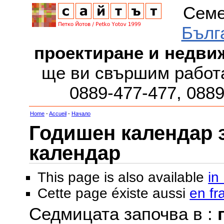
Семе
Бълг
проектиране и недви
ще ви свършим работа
0889-477-477, 088
Home
-
Accueil
-
Начало
Годишен календар за
календар
This page is also available
in
Cette page éxiste aussi
en fr
Седмицата започва в :