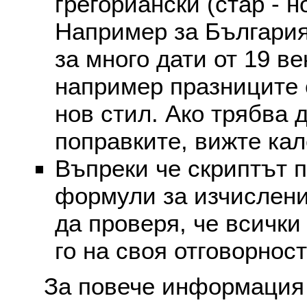
грегориански (стар - н
Например за България
за много дати от 19 в
например празниците 
нов стил. Ако трябва 
поправките, вижте ка
Въпреки че скриптът 
формули за изчислени
да проверя, че всички
го на своя отговорност
За повече информация 