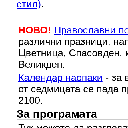
стил)
.
НОВО!
Православни п
различни празници, на
Цветница, Спасовден, к
Великден.
Календар наопаки
- за 
от седмицата се пада п
2100.
За програмата
Тук можете да разглед