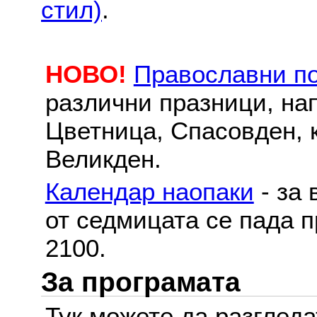
стил)
.
НОВО!
Православни п
различни празници, на
Цветница, Спасовден, к
Великден.
Календар наопаки
- за 
от седмицата се пада п
2100.
За програмата
Тук можете да разглед