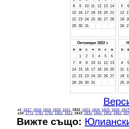
8
9
10
11
12
13
14
5
15
16
17
18
19
20
21
12
1
22
23
24
25
26
27
28
19
2
29
30
31
26
2
Октомври 1822 г.
Н
п
в
с
ч
п
с
н
п
1
2
3
4
5
6
7
8
9
10
11
12
13
4
14
15
16
17
18
19
20
11
1
21
22
23
24
25
26
27
18
1
28
29
30
31
25
2
Верси
±1
:
1817
,
1818
,
1819
,
1820
,
1821
,
1822
,
1823
,
1824
,
1825
,
1826
,
182
±10
:
1772
,
1782
,
1792
,
1802
,
1812
,
1822
,
1832
,
1842
,
1852
,
1862
,
18
Вижте също:
Юлиански