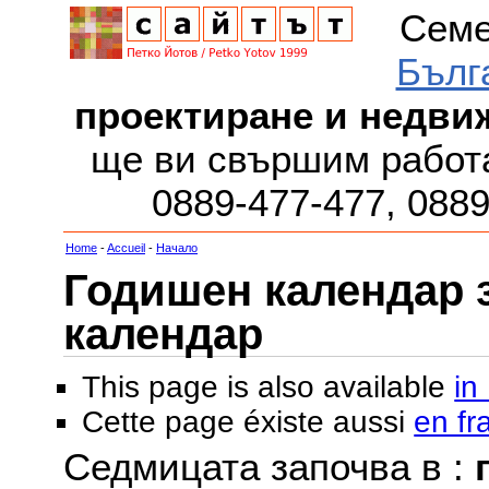
Семе
Бълг
проектиране и недви
ще ви свършим работа
0889-477-477, 088
Home
-
Accueil
-
Начало
Годишен календар за
календар
This page is also available
in
Cette page éxiste aussi
en fr
Седмицата започва в :