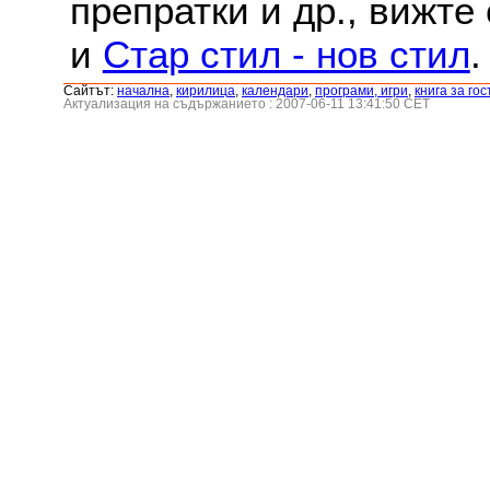
препратки и др., вижте
и
Стар стил - нов стил
.
Сайтът:
началнa
,
кирилица
,
календари
,
програми, игри
,
книга за гос
Актуализация на съдържанието : 2007-06-11 13:41:50 CET