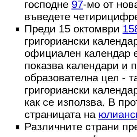
господне
97
-мо от нов
въведете четирицифре
Преди 15 октомври
15
григориански календа
официален календар 
показва календари и п
образователна цел - т
григориански календар
как се използва. В пр
страницата на
юлианс
Различните страни пр