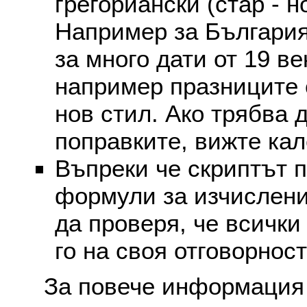
грегориански (стар - н
Например за България
за много дати от 19 в
например празниците 
нов стил. Ако трябва 
поправките, вижте ка
Въпреки че скриптът 
формули за изчислени
да проверя, че всички
го на своя отговорност
За повече информация 