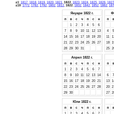
±1
:
1817
,
1818
,
1819
,
1820
,
1821
,
1822
,
1823
,
1824
,
1825
,
1826
,
182
±10
:
1772
,
1782
,
1792
,
1802
,
1812
,
1822
,
1832
,
1842
,
1852
,
1862
,
18
Януари 1822 г.
Ф
п
в
с
ч
п
с
н
п
1
2
3
4
5
6
7
8
9
10
11
12
13
4
14
15
16
17
18
19
20
11
1
21
22
23
24
25
26
27
18
1
28
29
30
31
25
2
Април 1822 г.
п
в
с
ч
п
с
н
п
1
2
3
4
5
6
7
8
9
10
11
12
13
14
6
15
16
17
18
19
20
21
13
1
22
23
24
25
26
27
28
20
2
29
30
27
2
Юли 1822 г.
п
в
с
ч
п
с
н
п
1
2
3
4
5
6
7