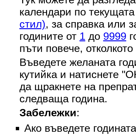
календари по текущат
стил)
, за справка или 
годините от
1
до
9999
г
пъти повече, отколкото
Въведете желаната годи
кутийка и натиснете "О
да щракнете на препра
следваща година.
Забележки
:
Ако въведете годината