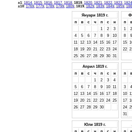
±1
:
1814
,
1815
,
1816
,
1817
,
1818
,
1819
,
1820
,
1821
,
1822
,
1823
,
182
±10
:
1769
,
1779
,
1789
,
1799
,
1809
,
1819
,
1829
,
1839
,
1849
,
1859
,
18
Януари 1819 г.
Ф
п
в
с
ч
п
с
н
п
1
2
3
1
4
5
6
7
8
9
10
8
11
12
13
14
15
16
17
15
1
18
19
20
21
22
23
24
22
2
25
26
27
28
29
30
31
Април 1819 г.
п
в
с
ч
п
с
н
п
1
2
3
4
5
6
7
8
9
10
11
3
12
13
14
15
16
17
18
10
1
19
20
21
22
23
24
25
17
1
26
27
28
29
30
24
2
31
Юли 1819 г.
п
в
с
ч
п
с
н
п