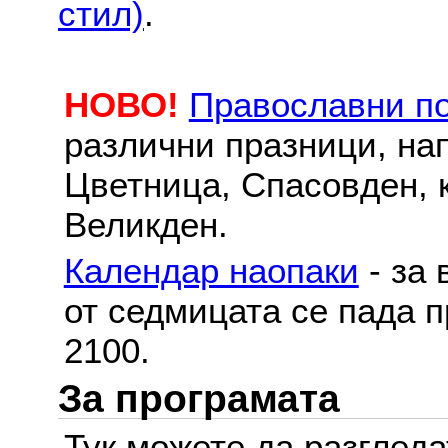
стил)
.
НОВО!
Православни п
различни празници, на
Цветница, Спасовден, к
Великден.
Календар наопаки
- за 
от седмицата се пада п
2100.
За програмата
Тук можете да разглед