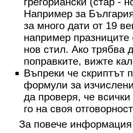
грегориански (стар - н
Например за България
за много дати от 19 в
например празниците 
нов стил. Ако трябва 
поправките, вижте ка
Въпреки че скриптът 
формули за изчислени
да проверя, че всички
го на своя отговорност
За повече информация 