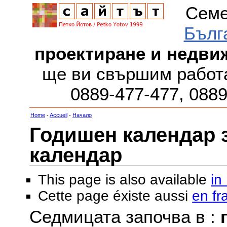
Семе
Бълг
проектиране и недви
ще ви свършим работа
0889-477-477, 088
Home
-
Accueil
-
Начало
Годишен календар за
календар
This page is also available
in
Cette page éxiste aussi
en fr
Седмицата започва в :