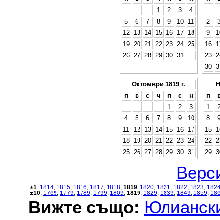
1
2
3
4
5
6
7
8
9
10
11
2
12
13
14
15
16
17
18
9
1
19
20
21
22
23
24
25
16
1
26
27
28
29
30
31
23
2
30
3
Октомври 1819 г.
Н
п
в
с
ч
п
с
н
п
1
2
3
1
4
5
6
7
8
9
10
8
11
12
13
14
15
16
17
15
1
18
19
20
21
22
23
24
22
2
25
26
27
28
29
30
31
29
3
Верси
±1
:
1814
,
1815
,
1816
,
1817
,
1818
,
1819
,
1820
,
1821
,
1822
,
1823
,
182
±10
:
1769
,
1779
,
1789
,
1799
,
1809
,
1819
,
1829
,
1839
,
1849
,
1859
,
18
Вижте също:
Юлиански