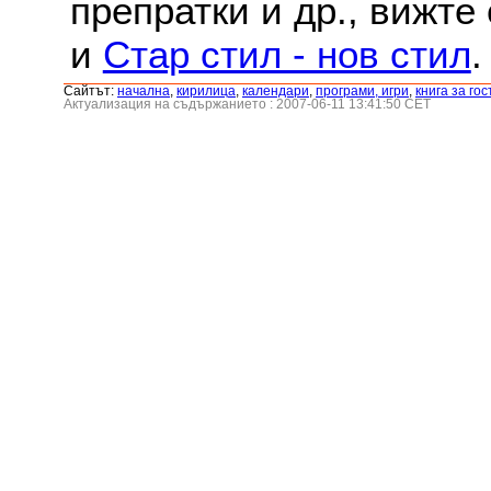
препратки и др., вижте
и
Стар стил - нов стил
.
Сайтът:
началнa
,
кирилица
,
календари
,
програми, игри
,
книга за гос
Актуализация на съдържанието : 2007-06-11 13:41:50 CET