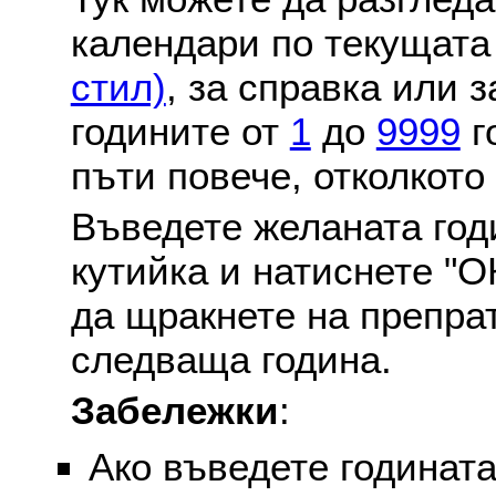
календари по текущат
стил)
, за справка или 
годините от
1
до
9999
г
пъти повече, отколкото
Въведете желаната годи
кутийка и натиснете "О
да щракнете на препра
следваща година.
Забележки
:
Ако въведете годината