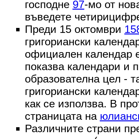
господне
97
-мо от нов
въведете четирицифре
Преди 15 октомври
15
григориански календа
официален календар 
показва календари и п
образователна цел - т
григориански календар
как се използва. В пр
страницата на
юлианс
Различните страни пр