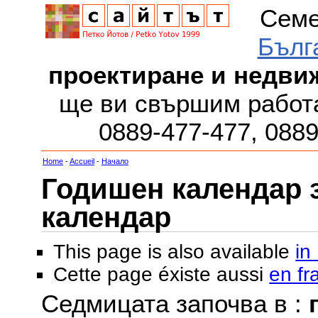
Семе
Бълг
проектиране и недви
ще ви свършим работа
0889-477-477, 088
Home
-
Accueil
-
Начало
Годишен календар за
календар
This page is also available
in
Cette page éxiste aussi
en fr
Седмицата започва в :