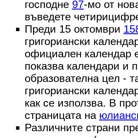
господне
97
-мо от нов
въведете четирицифре
Преди 15 октомври
15
григориански календа
официален календар 
показва календари и п
образователна цел - т
григориански календар
как се използва. В пр
страницата на
юлианс
Различните страни пр