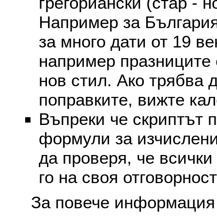
грегориански (стар - н
Например за България
за много дати от 19 в
например празниците 
нов стил. Ако трябва 
поправките, вижте ка
Въпреки че скриптът 
формули за изчислени
да проверя, че всички
го на своя отговорност
За повече информация 