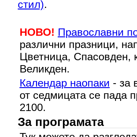
стил)
.
НОВО!
Православни п
различни празници, на
Цветница, Спасовден, к
Великден.
Календар наопаки
- за 
от седмицата се пада п
2100.
За програмата
Тук можете да разглед