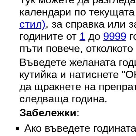
календари по текущат
стил)
, за справка или 
годините от
1
до
9999
г
пъти повече, отколкото
Въведете желаната годи
кутийка и натиснете "О
да щракнете на препра
следваща година.
Забележки
:
Ако въведете годината