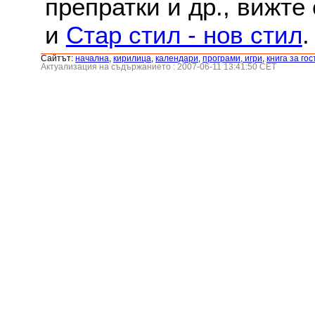
препратки и др., вижте
и
Стар стил - нов стил
.
Сайтът:
началнa
,
кирилица
,
календари
,
програми, игри
,
книга за гос
Актуализация на съдържанието : 2007-06-11 13:41:50 CET