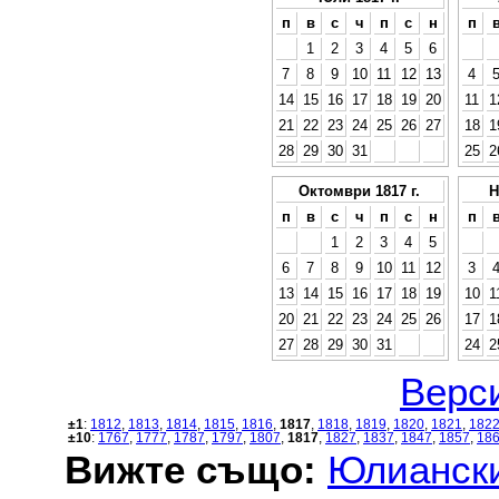
п
в
с
ч
п
с
н
п
1
2
3
4
5
6
7
8
9
10
11
12
13
4
14
15
16
17
18
19
20
11
1
21
22
23
24
25
26
27
18
1
28
29
30
31
25
2
Октомври 1817 г.
Н
п
в
с
ч
п
с
н
п
1
2
3
4
5
6
7
8
9
10
11
12
3
13
14
15
16
17
18
19
10
1
20
21
22
23
24
25
26
17
1
27
28
29
30
31
24
2
Верси
±1
:
1812
,
1813
,
1814
,
1815
,
1816
,
1817
,
1818
,
1819
,
1820
,
1821
,
182
±10
:
1767
,
1777
,
1787
,
1797
,
1807
,
1817
,
1827
,
1837
,
1847
,
1857
,
18
Вижте също:
Юлиански