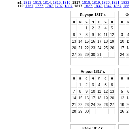
±1
:
1812
,
1813
,
1814
,
1815
,
1816
,
1817
,
1818
,
1819
,
1820
,
1821
,
182
±10
:
1767
,
1777
,
1787
,
1797
,
1807
,
1817
,
1827
,
1837
,
1847
,
1857
,
18
Януари 1817 г.
Ф
п
в
с
ч
п
с
н
п
1
2
3
4
5
6
7
8
9
10
11
12
3
13
14
15
16
17
18
19
10
1
20
21
22
23
24
25
26
17
1
27
28
29
30
31
24
2
Април 1817 г.
п
в
с
ч
п
с
н
п
1
2
3
4
5
6
7
8
9
10
11
12
13
5
14
15
16
17
18
19
20
12
1
21
22
23
24
25
26
27
19
2
28
29
30
26
2
Юли 1817 г.