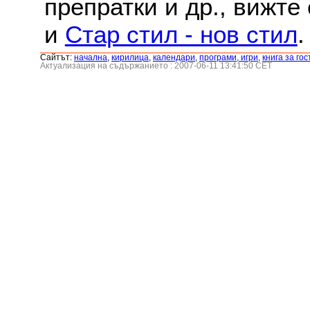
препратки и др., вижте
и
Стар стил - нов стил
.
Сайтът:
началнa
,
кирилица
,
календари
,
програми, игри
,
книга за гос
Актуализация на съдържанието : 2007-06-11 13:41:50 CET