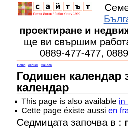
Семе
Бълг
проектиране и недви
ще ви свършим работа
0889-477-477, 088
Home
-
Accueil
-
Начало
Годишен календар за
календар
This page is also available
in
Cette page éxiste aussi
en fr
Седмицата започва в :