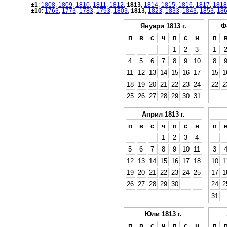
±1
:
1808
,
1809
,
1810
,
1811
,
1812
,
1813
,
1814
,
1815
,
1816
,
1817
,
1818
±10
:
1763
,
1773
,
1783
,
1793
,
1803
,
1813
,
1823
,
1833
,
1843
,
1853
,
18
Януари 1813 г.
Ф
п
в
с
ч
п
с
н
п
1
2
3
1
4
5
6
7
8
9
10
8
11
12
13
14
15
16
17
15
1
18
19
20
21
22
23
24
22
2
25
26
27
28
29
30
31
Април 1813 г.
п
в
с
ч
п
с
н
п
1
2
3
4
5
6
7
8
9
10
11
3
12
13
14
15
16
17
18
10
1
19
20
21
22
23
24
25
17
1
26
27
28
29
30
24
2
31
Юли 1813 г.
п
в
с
ч
п
с
н
п