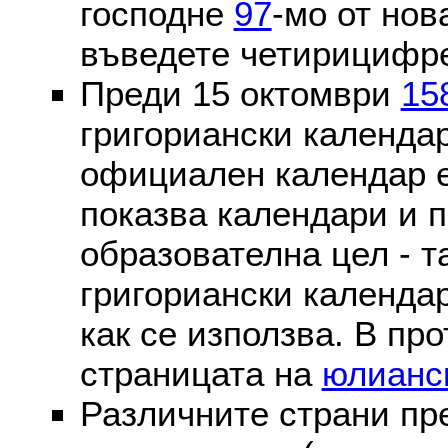
господне
97
-мо от нов
въведете четирицифре
Преди 15 октомври
15
григориански календа
официален календар 
показва календари и п
образователна цел - т
григориански календар
как се използва. В пр
страницата на
юлианс
Различните страни пр