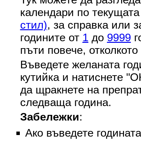
календари по текущат
стил)
, за справка или 
годините от
1
до
9999
г
пъти повече, отколкото
Въведете желаната годи
кутийка и натиснете "О
да щракнете на препра
следваща година.
Забележки
:
Ако въведете годината