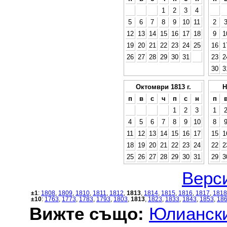
1
2
3
4
5
6
7
8
9
10
11
2
12
13
14
15
16
17
18
9
1
19
20
21
22
23
24
25
16
1
26
27
28
29
30
31
23
2
30
3
Октомври 1813 г.
Н
п
в
с
ч
п
с
н
п
1
2
3
1
4
5
6
7
8
9
10
8
11
12
13
14
15
16
17
15
1
18
19
20
21
22
23
24
22
2
25
26
27
28
29
30
31
29
3
Верси
±1
:
1808
,
1809
,
1810
,
1811
,
1812
,
1813
,
1814
,
1815
,
1816
,
1817
,
1818
±10
:
1763
,
1773
,
1783
,
1793
,
1803
,
1813
,
1823
,
1833
,
1843
,
1853
,
18
Вижте също:
Юлиански