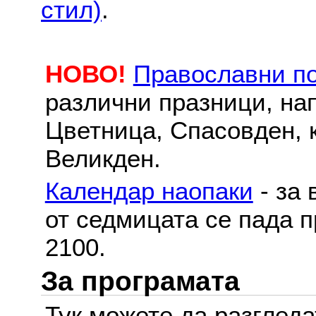
стил)
.
НОВО!
Православни п
различни празници, на
Цветница, Спасовден, к
Великден.
Календар наопаки
- за 
от седмицата се пада п
2100.
За програмата
Тук можете да разглед