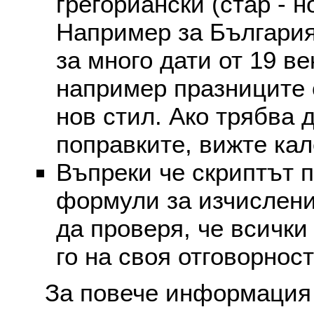
грегориански (стар - н
Например за България
за много дати от 19 в
например празниците 
нов стил. Ако трябва 
поправките, вижте ка
Въпреки че скриптът 
формули за изчислени
да проверя, че всички
го на своя отговорност
За повече информация 