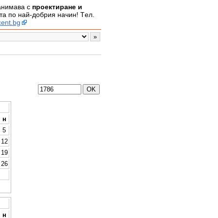
занимава с
проектиране и
а по най-добрия начин! Tел.
ent.bg
н
5
12
19
26
н