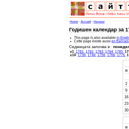
Home
-
Accueil
-
Начало
Годишен календар за 17
This page is also available
in Engl
Cette page éxiste aussi
en français
Седмицата започва в :
понеде
±1
:
1781
,
1782
,
1783
,
1784
,
1785
,
17
±10
:
1736
,
1746
,
1756
,
1766
,
1776
,
1
п
2
9
16
23
30
п