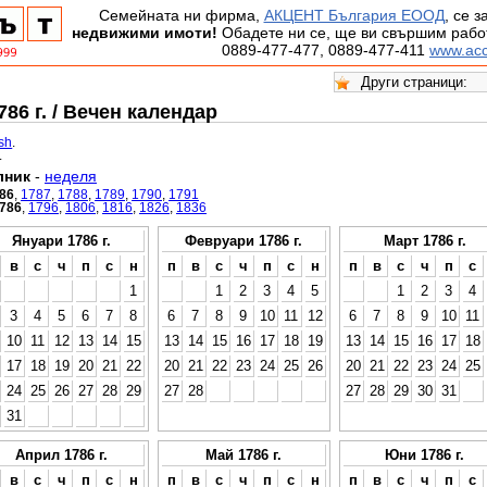
Семейната ни фирма,
АКЦЕНТ България ЕООД
, се 
недвижими имоти!
Обадете ни се, ще ви свършим работ
0889-477-477, 0889-477-411
www.acc
86 г. / Вечен календар
ish
.
.
лник
-
неделя
86
,
1787
,
1788
,
1789
,
1790
,
1791
786
,
1796
,
1806
,
1816
,
1826
,
1836
Януари 1786 г.
Февруари 1786 г.
Март 1786 г.
в
с
ч
п
с
н
п
в
с
ч
п
с
н
п
в
с
ч
п
с
1
1
2
3
4
5
1
2
3
4
3
4
5
6
7
8
6
7
8
9
10
11
12
6
7
8
9
10
11
10
11
12
13
14
15
13
14
15
16
17
18
19
13
14
15
16
17
18
17
18
19
20
21
22
20
21
22
23
24
25
26
20
21
22
23
24
25
24
25
26
27
28
29
27
28
27
28
29
30
31
31
Април 1786 г.
Май 1786 г.
Юни 1786 г.
в
с
ч
п
с
н
п
в
с
ч
п
с
н
п
в
с
ч
п
с