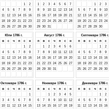
1
2
1
2
3
4
5
6
7
1
2
3
4
5
6
7
8
9
8
9
10
11
12
13
14
5
6
7
8
9
10
11
12
13
14
15
16
15
16
17
18
19
20
21
12
13
14
15
16
17
18
19
20
21
22
23
22
23
24
25
26
27
28
19
20
21
22
23
24
25
26
27
28
29
30
29
30
31
26
27
28
29
30
Юли 1786 г.
Август 1786 г.
Септември 1786 г.
в
с
ч
п
с
н
п
в
с
ч
п
с
н
п
в
с
ч
п
с
1
2
1
2
3
4
5
6
1
2
4
5
6
7
8
9
7
8
9
10
11
12
13
4
5
6
7
8
9
11
12
13
14
15
16
14
15
16
17
18
19
20
11
12
13
14
15
16
18
19
20
21
22
23
21
22
23
24
25
26
27
18
19
20
21
22
23
25
26
27
28
29
30
28
29
30
31
25
26
27
28
29
30
Октомври 1786 г.
Ноември 1786 г.
Декември 1786 г.
в
с
ч
п
с
н
п
в
с
ч
п
с
н
п
в
с
ч
п
с
1
1
2
3
4
5
1
2
3
4
5
6
7
8
6
7
8
9
10
11
12
4
5
6
7
8
9
10
11
12
13
14
15
13
14
15
16
17
18
19
11
12
13
14
15
16