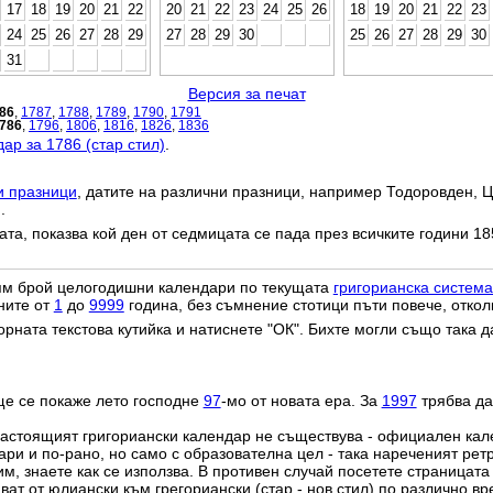
17
18
19
20
21
22
20
21
22
23
24
25
26
18
19
20
21
22
23
24
25
26
27
28
29
27
28
29
30
25
26
27
28
29
30
31
Версия за печат
86
,
1787
,
1788
,
1789
,
1790
,
1791
786
,
1796
,
1806
,
1816
,
1826
,
1836
ар за 1786 (стар стил)
.
и празници
, датите на различни празници, например Тодоровден, Ц
.
дата, показва кой ден от седмицата се пада през всичките години 18
лям брой целогодишни календари по текущата
григорианска система
ните от
1
до
9999
година, без съмнение стотици пъти повече, откол
орната текстова кутийка и натиснете "ОК". Бихте могли също така 
ще се покаже лето господне
97
-мо от новата ера. За
1997
трябва да
настоящият григориански календар не съществува - официален ка
ри и по-рано, но само с образователна цел - така нареченият рет
им, знаете как се използва. В противен случай посетете страницата
ат от юлиански към грегориански (стар - нов стил) по различно в