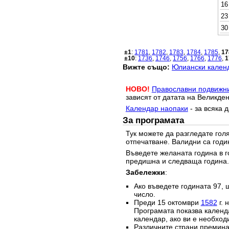
16
23
30
±1
:
1781
,
1782
,
1783
,
1784
,
1785
,
17
±10
:
1736
,
1746
,
1756
,
1766
,
1776
,
1
Вижте също:
Юлиански календ
НОВО!
Православни подвижн
зависят от датата на Великден
Календар наопаки
- за всяка 
За програмата
Тук можете да разгледате го
отпечатване. Валидни са годи
Въведете желаната година в г
предишна и следваща година.
Забележки
:
Ако въведете годината 97, 
число.
Преди 15 октомври
1582
г. 
Програмата показва календа
календар, ако ви е необход
Различните страни преминав