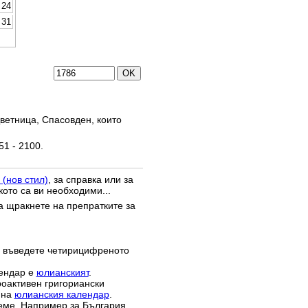
24
31
ветница, Спасовден, които
51 - 2100.
 (нов стил)
, за справка или за
кото са ви необходими...
да щракнете на препратките за
 въведете четирицифреното
лендар е
юлианският
.
роактивен григориански
 на
юлианския календар
.
реме. Например за България,