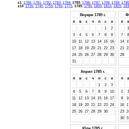
±1
:
1780
,
1781
,
1782
,
1783
,
1784
,
1785
,
1786
,
1787
,
1788
,
1789
,
179
±10
:
1735
,
1745
,
1755
,
1765
,
1775
,
1785
,
1795
,
1805
,
1815
,
1825
,
18
Януари 1785 г.
Ф
п
в
с
ч
п
с
н
п
1
2
3
4
5
6
7
8
9
7
10
11
12
13
14
15
16
14
1
17
18
19
20
21
22
23
21
2
24
25
26
27
28
29
30
28
31
Април 1785 г.
п
в
с
ч
п
с
н
п
1
2
3
4
5
6
7
8
9
10
2
11
12
13
14
15
16
17
9
1
18
19
20
21
22
23
24
16
1
25
26
27
28
29
30
23
2
30
3
Юли 1785 г.