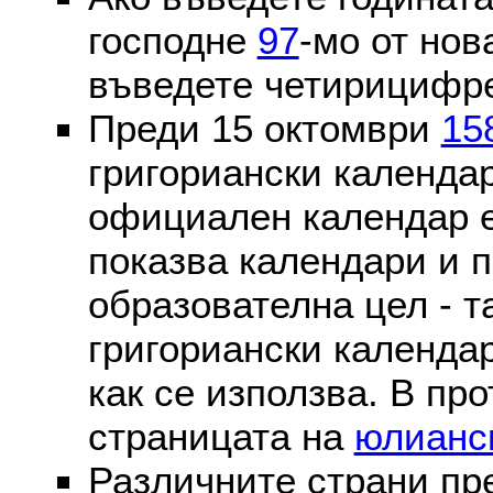
господне
97
-мо от нов
въведете четирицифре
Преди 15 октомври
15
григориански календа
официален календар 
показва календари и п
образователна цел - т
григориански календар
как се използва. В пр
страницата на
юлианс
Различните страни пр