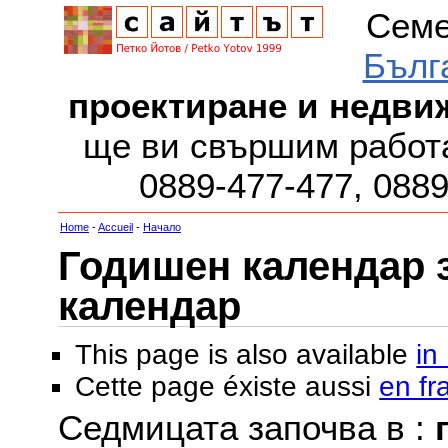
Семе
Бълг
проектиране и недви
ще ви свършим работа
0889-477-477, 088
Home
-
Accueil
-
Начало
Годишен календар за
календар
This page is also available
in
Cette page éxiste aussi
en fr
Седмицата започва в :