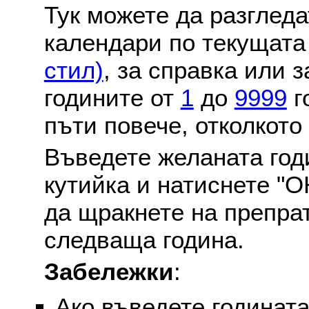
Тук можете да разглед
календари по текущат
стил)
, за справка или 
годините от
1
до
9999
г
пъти повече, отколкото
Въведете желаната годи
кутийка и натиснете "О
да щракнете на препра
следваща година.
Забележки
:
Ако въведете годината