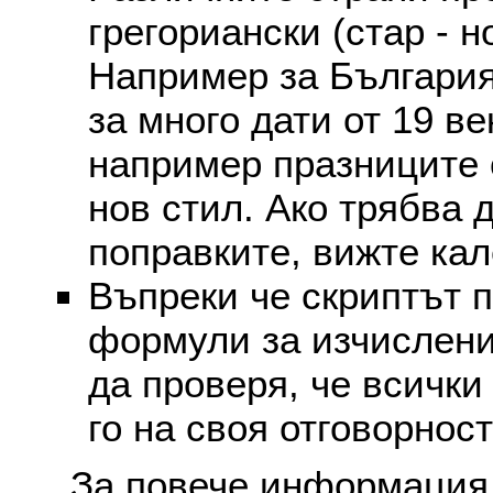
грегориански (стар - н
Например за България
за много дати от 19 в
например празниците 
нов стил. Ако трябва 
поправките, вижте ка
Въпреки че скриптът 
формули за изчислени
да проверя, че всички
го на своя отговорност
За повече информация 