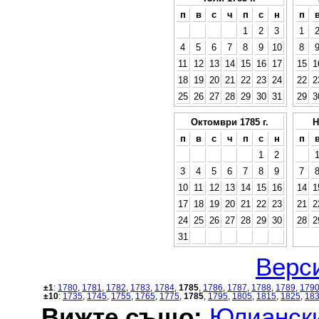
п
в
с
ч
п
с
н
п
1
2
3
1
4
5
6
7
8
9
10
8
11
12
13
14
15
16
17
15
1
18
19
20
21
22
23
24
22
2
25
26
27
28
29
30
31
29
3
Октомври 1785 г.
Н
п
в
с
ч
п
с
н
п
1
2
3
4
5
6
7
8
9
7
10
11
12
13
14
15
16
14
1
17
18
19
20
21
22
23
21
2
24
25
26
27
28
29
30
28
2
31
Верси
±1
:
1780
,
1781
,
1782
,
1783
,
1784
,
1785
,
1786
,
1787
,
1788
,
1789
,
179
±10
:
1735
,
1745
,
1755
,
1765
,
1775
,
1785
,
1795
,
1805
,
1815
,
1825
,
18
Вижте също:
Юлиански