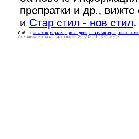
препратки и др., вижте
и
Стар стил - нов стил
.
Сайтът:
началнa
,
кирилица
,
календари
,
програми, игри
,
книга за гос
Актуализация на съдържанието : 2007-06-11 13:41:50 CET