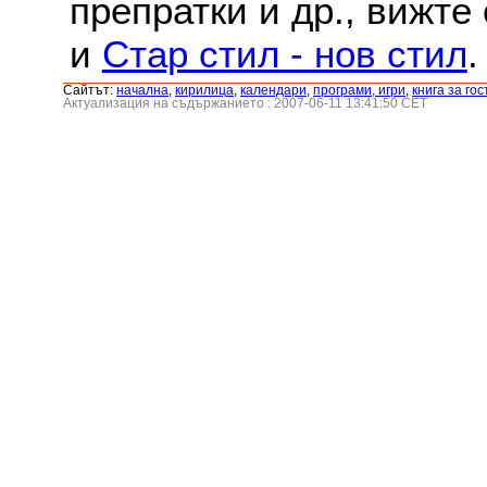
препратки и др., вижте
и
Стар стил - нов стил
.
Сайтът:
началнa
,
кирилица
,
календари
,
програми, игри
,
книга за гос
Актуализация на съдържанието : 2007-06-11 13:41:50 CET