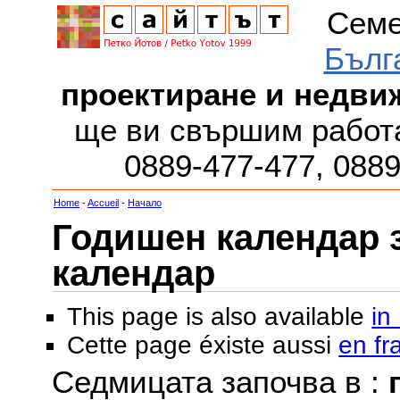
Семе
Бълг
проектиране и недви
ще ви свършим работа
0889-477-477, 088
Home
-
Accueil
-
Начало
Годишен календар за
календар
This page is also available
in
Cette page éxiste aussi
en fr
Седмицата започва в :