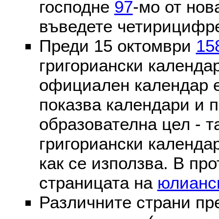
господне
97
-мо от нов
въведете четирицифре
Преди 15 октомври
15
григориански календа
официален календар 
показва календари и п
образователна цел - т
григориански календар
как се използва. В пр
страницата на
юлианс
Различните страни пр