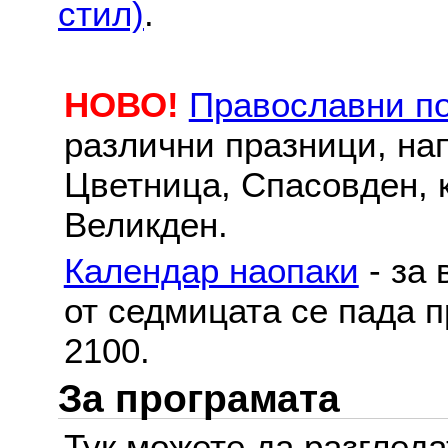
стил)
.
НОВО!
Православни п
различни празници, на
Цветница, Спасовден, к
Великден.
Календар наопаки
- за 
от седмицата се пада п
2100.
За програмата
Тук можете да разглед