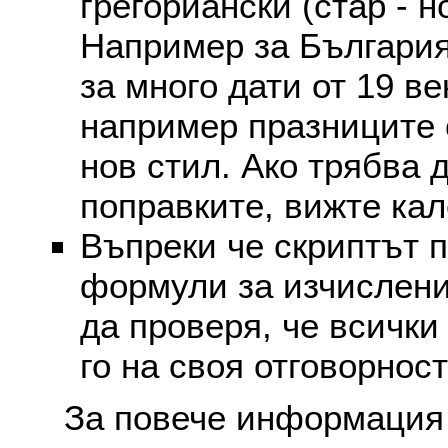
грегориански (стар - н
Например за България
за много дати от 19 в
например празниците 
нов стил. Ако трябва 
поправките, вижте ка
Въпреки че скриптът 
формули за изчислени
да проверя, че всички
го на своя отговорност
За повече информация 