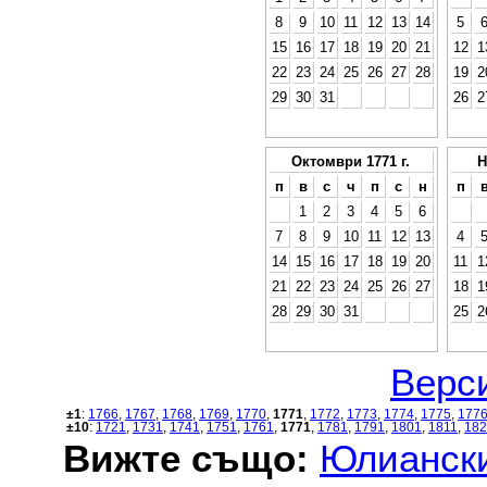
8
9
10
11
12
13
14
5
15
16
17
18
19
20
21
12
1
22
23
24
25
26
27
28
19
2
29
30
31
26
2
Октомври 1771 г.
Н
п
в
с
ч
п
с
н
п
1
2
3
4
5
6
7
8
9
10
11
12
13
4
14
15
16
17
18
19
20
11
1
21
22
23
24
25
26
27
18
1
28
29
30
31
25
2
Верси
±1
:
1766
,
1767
,
1768
,
1769
,
1770
,
1771
,
1772
,
1773
,
1774
,
1775
,
177
±10
:
1721
,
1731
,
1741
,
1751
,
1761
,
1771
,
1781
,
1791
,
1801
,
1811
,
182
Вижте също:
Юлиански