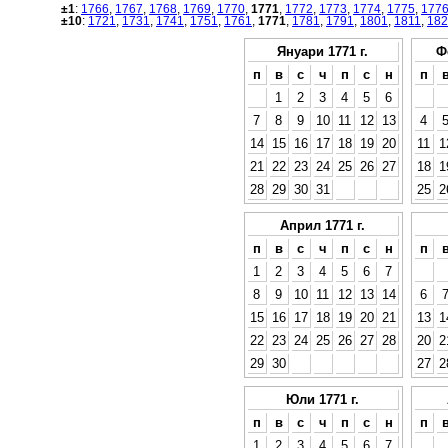
±1
:
1766
,
1767
,
1768
,
1769
,
1770
,
1771
,
1772
,
1773
,
1774
,
1775
,
177
±10
:
1721
,
1731
,
1741
,
1751
,
1761
,
1771
,
1781
,
1791
,
1801
,
1811
,
182
Януари 1771 г.
Ф
п
в
с
ч
п
с
н
п
1
2
3
4
5
6
7
8
9
10
11
12
13
4
14
15
16
17
18
19
20
11
1
21
22
23
24
25
26
27
18
1
28
29
30
31
25
2
Април 1771 г.
п
в
с
ч
п
с
н
п
1
2
3
4
5
6
7
8
9
10
11
12
13
14
6
15
16
17
18
19
20
21
13
1
22
23
24
25
26
27
28
20
2
29
30
27
2
Юли 1771 г.
п
в
с
ч
п
с
н
п
1
2
3
4
5
6
7