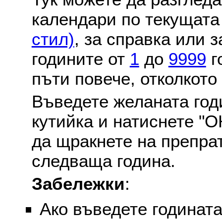
календари по текущат
стил)
, за справка или 
годините от
1
до
9999
г
пъти повече, отколкото
Въведете желаната годи
кутийка и натиснете "О
да щракнете на препра
следваща година.
Забележки
:
Ако въведете годината