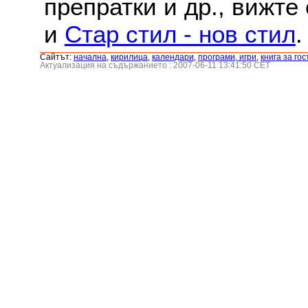
препратки и др., вижте
и
Стар стил - нов стил
.
Сайтът:
началнa
,
кирилица
,
календари
,
програми, игри
,
книга за гос
Актуализация на съдържанието : 2007-06-11 13:41:50 CET