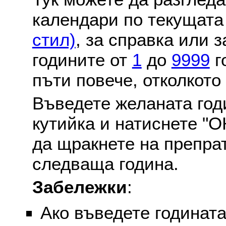
календари по текущат
стил)
, за справка или 
годините от
1
до
9999
г
пъти повече, отколкото
Въведете желаната годи
кутийка и натиснете "О
да щракнете на препра
следваща година.
Забележки
:
Ако въведете годината