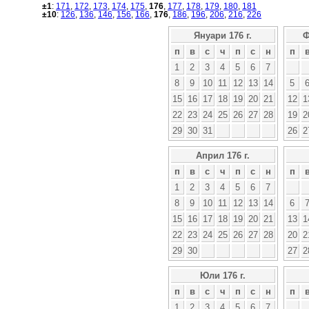
±1
:
171
,
172
,
173
,
174
,
175
,
176
,
177
,
178
,
179
,
180
,
181
±10
:
126
,
136
,
146
,
156
,
166
,
176
,
186
,
196
,
206
,
216
,
226
Януари 176 г.
Ф
п
в
с
ч
п
с
н
п
1
2
3
4
5
6
7
8
9
10
11
12
13
14
5
15
16
17
18
19
20
21
12
1
22
23
24
25
26
27
28
19
2
29
30
31
26
2
Април 176 г.
п
в
с
ч
п
с
н
п
1
2
3
4
5
6
7
8
9
10
11
12
13
14
6
15
16
17
18
19
20
21
13
1
22
23
24
25
26
27
28
20
2
29
30
27
2
Юли 176 г.
п
в
с
ч
п
с
н
п
1
2
3
4
5
6
7