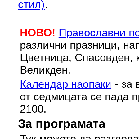
стил)
.
НОВО!
Православни п
различни празници, на
Цветница, Спасовден, к
Великден.
Календар наопаки
- за 
от седмицата се пада п
2100.
За програмата
Тук можете да разглед