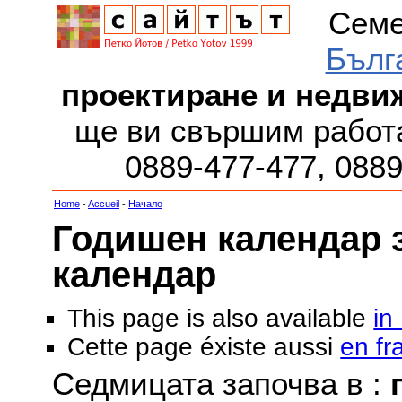
Семе
Бълг
проектиране и недви
ще ви свършим работа
0889-477-477, 088
Home
-
Accueil
-
Начало
Годишен календар за
календар
This page is also available
in
Cette page éxiste aussi
en fr
Седмицата започва в :