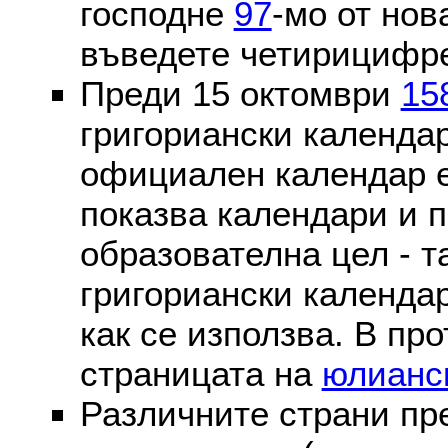
господне
97
-мо от нов
въведете четирицифре
Преди 15 октомври
15
григориански календа
официален календар 
показва календари и п
образователна цел - т
григориански календар
как се използва. В пр
страницата на
юлианс
Различните страни пр