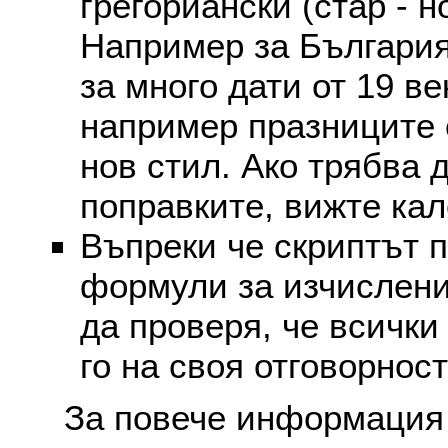
грегориански (стар - н
Например за България
за много дати от 19 в
например празниците 
нов стил. Ако трябва 
поправките, вижте ка
Въпреки че скриптът 
формули за изчислени
да проверя, че всички
го на своя отговорност
За повече информация 