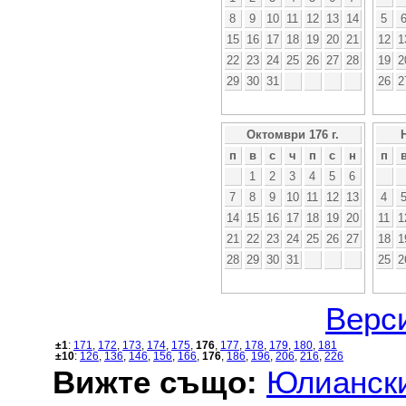
8
9
10
11
12
13
14
5
15
16
17
18
19
20
21
12
1
22
23
24
25
26
27
28
19
2
29
30
31
26
2
Октомври 176 г.
п
в
с
ч
п
с
н
п
1
2
3
4
5
6
7
8
9
10
11
12
13
4
14
15
16
17
18
19
20
11
1
21
22
23
24
25
26
27
18
1
28
29
30
31
25
2
Верси
±1
:
171
,
172
,
173
,
174
,
175
,
176
,
177
,
178
,
179
,
180
,
181
±10
:
126
,
136
,
146
,
156
,
166
,
176
,
186
,
196
,
206
,
216
,
226
Вижте също:
Юлиански