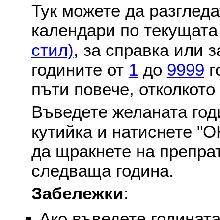
Тук можете да разглед
календари по текущат
стил)
, за справка или 
годините от
1
до
9999
г
пъти повече, отколкото
Въведете желаната годи
кутийка и натиснете "О
да щракнете на препра
следваща година.
Забележки
:
Ако въведете годината