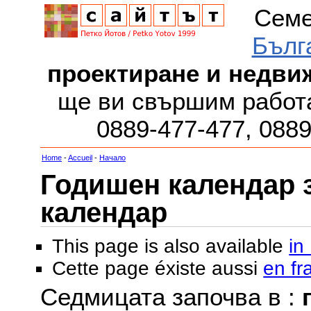
Семе
Бълг
проектиране и недви
ще ви свършим работа
0889-477-477, 088
Home
-
Accueil
-
Начало
Годишен календар за
календар
This page is also available
in
Cette page éxiste aussi
en fr
Седмицата започва в :