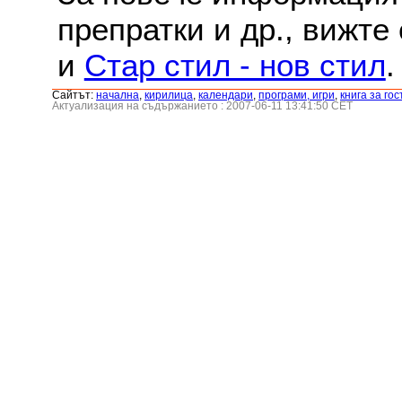
препратки и др., вижте
и
Стар стил - нов стил
.
Сайтът:
началнa
,
кирилица
,
календари
,
програми, игри
,
книга за гос
Актуализация на съдържанието : 2007-06-11 13:41:50 CET