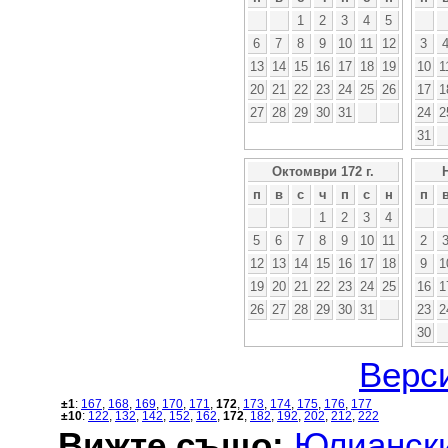
1
2
3
4
5
6
7
8
9
10
11
12
3
13
14
15
16
17
18
19
10
1
20
21
22
23
24
25
26
17
1
27
28
29
30
31
24
2
31
Октомври 172 г.
п
в
с
ч
п
с
н
п
1
2
3
4
5
6
7
8
9
10
11
2
12
13
14
15
16
17
18
9
1
19
20
21
22
23
24
25
16
1
26
27
28
29
30
31
23
2
30
Верси
±1
:
167
,
168
,
169
,
170
,
171
,
172
,
173
,
174
,
175
,
176
,
177
±10
:
122
,
132
,
142
,
152
,
162
,
172
,
182
,
192
,
202
,
212
,
222
Вижте също:
Юлиански