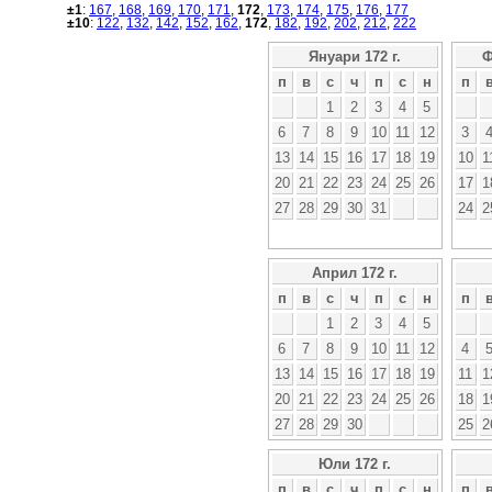
±1
:
167
,
168
,
169
,
170
,
171
,
172
,
173
,
174
,
175
,
176
,
177
±10
:
122
,
132
,
142
,
152
,
162
,
172
,
182
,
192
,
202
,
212
,
222
Януари 172 г.
Ф
п
в
с
ч
п
с
н
п
1
2
3
4
5
6
7
8
9
10
11
12
3
13
14
15
16
17
18
19
10
1
20
21
22
23
24
25
26
17
1
27
28
29
30
31
24
2
Април 172 г.
п
в
с
ч
п
с
н
п
1
2
3
4
5
6
7
8
9
10
11
12
4
13
14
15
16
17
18
19
11
1
20
21
22
23
24
25
26
18
1
27
28
29
30
25
2
Юли 172 г.
п
в
с
ч
п
с
н
п