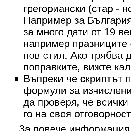
грегориански (стар - н
Например за България
за много дати от 19 в
например празниците 
нов стил. Ако трябва 
поправките, вижте ка
Въпреки че скриптът 
формули за изчислени
да проверя, че всички
го на своя отговорност
За повече информация 