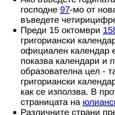
господне
97
-мо от нов
въведете четирицифре
Преди 15 октомври
15
григориански календа
официален календар 
показва календари и п
образователна цел - т
григориански календар
как се използва. В пр
страницата на
юлианс
Различните страни пр