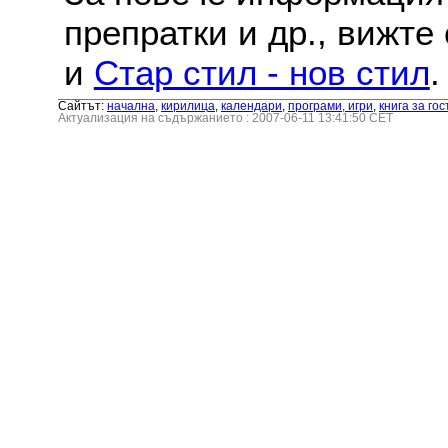
препратки и др., вижте
и
Стар стил - нов стил
.
Сайтът:
началнa
,
кирилица
,
календари
,
програми, игри
,
книга за гос
Актуализация на съдържанието : 2007-06-11 13:41:50 CET