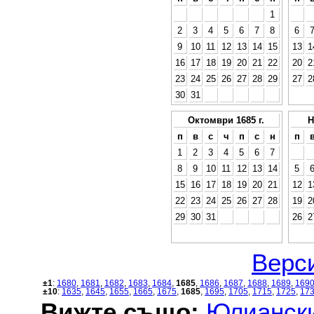
1
2
3
4
5
6
7
8
6
9
10
11
12
13
14
15
13
1
16
17
18
19
20
21
22
20
2
23
24
25
26
27
28
29
27
2
30
31
Октомври 1685 г.
Н
п
в
с
ч
п
с
н
п
1
2
3
4
5
6
7
8
9
10
11
12
13
14
5
15
16
17
18
19
20
21
12
1
22
23
24
25
26
27
28
19
2
29
30
31
26
2
Верси
±1
:
1680
,
1681
,
1682
,
1683
,
1684
,
1685
,
1686
,
1687
,
1688
,
1689
,
169
±10
:
1635
,
1645
,
1655
,
1665
,
1675
,
1685
,
1695
,
1705
,
1715
,
1725
,
17
Вижте също:
Юлиански