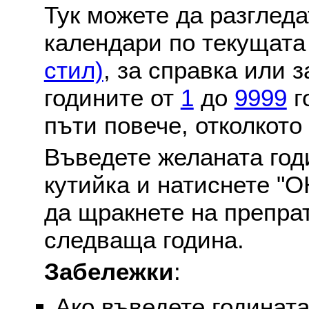
Тук можете да разглед
календари по текущат
стил)
, за справка или 
годините от
1
до
9999
г
пъти повече, отколкото
Въведете желаната годи
кутийка и натиснете "О
да щракнете на препра
следваща година.
Забележки
:
Ако въведете годината