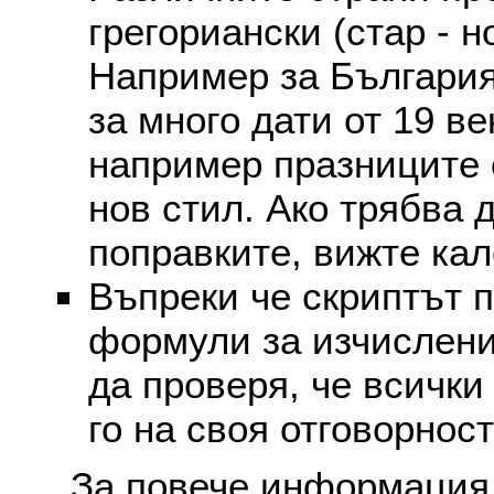
грегориански (стар - н
Например за България
за много дати от 19 в
например празниците 
нов стил. Ако трябва 
поправките, вижте ка
Въпреки че скриптът 
формули за изчислени
да проверя, че всички
го на своя отговорност
За повече информация 