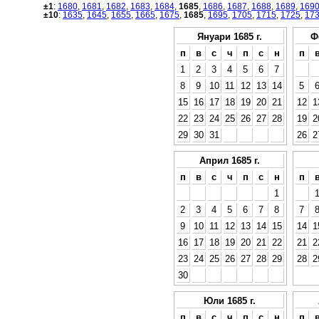
±1
:
1680
,
1681
,
1682
,
1683
,
1684
,
1685
,
1686
,
1687
,
1688
,
1689
,
169
±10
:
1635
,
1645
,
1655
,
1665
,
1675
,
1685
,
1695
,
1705
,
1715
,
1725
,
17
Януари 1685 г.
Ф
п
в
с
ч
п
с
н
п
1
2
3
4
5
6
7
8
9
10
11
12
13
14
5
15
16
17
18
19
20
21
12
1
22
23
24
25
26
27
28
19
2
29
30
31
26
2
Април 1685 г.
п
в
с
ч
п
с
н
п
1
2
3
4
5
6
7
8
7
9
10
11
12
13
14
15
14
1
16
17
18
19
20
21
22
21
2
23
24
25
26
27
28
29
28
2
30
Юли 1685 г.
п
в
с
ч
п
с
н
п