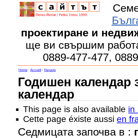
Семе
Бълг
проектиране и недви
ще ви свършим работа
0889-477-477, 088
Home
-
Accueil
-
Начало
Годишен календар за
календар
This page is also available
in
Cette page éxiste aussi
en fr
Седмицата започва в :