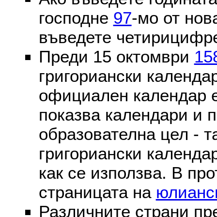
господне
97
-мо от нов
въведете четирицифре
Преди 15 октомври
15
григориански календа
официален календар 
показва календари и п
образователна цел - т
григориански календар
как се използва. В пр
страницата на
юлианс
Различните страни пр