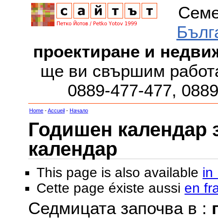
Семе
Бълг
проектиране и недви
ще ви свършим работа
0889-477-477, 088
Home
-
Accueil
-
Начало
Годишен календар за
календар
This page is also available
in
Cette page éxiste aussi
en fr
Седмицата започва в :