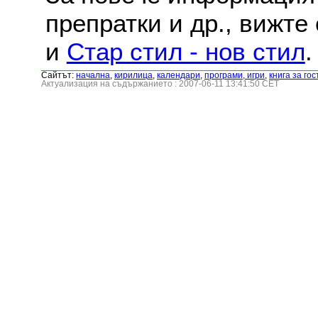
препратки и др., вижте
и
Стар стил - нов стил
.
Сайтът:
началнa
,
кирилица
,
календари
,
програми, игри
,
книга за гос
Актуализация на съдържанието : 2007-06-11 13:41:50 CET