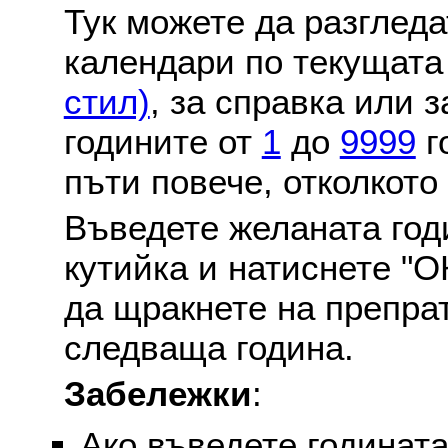
Тук можете да разглед
календари по текущат
стил)
, за справка или 
годините от
1
до
9999
г
пъти повече, отколкото
Въведете желаната годи
кутийка и натиснете "О
да щракнете на препра
следваща година.
Забележки
:
Ако въведете годината