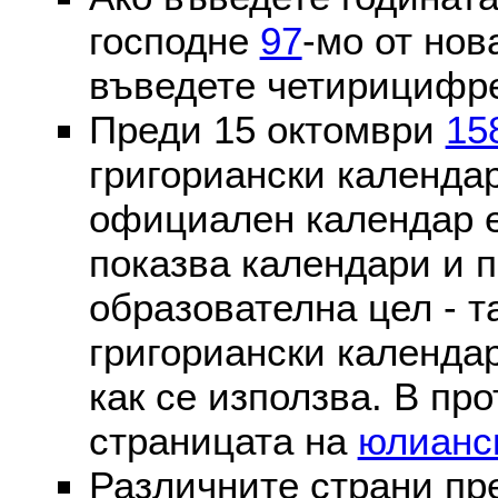
господне
97
-мо от нов
въведете четирицифре
Преди 15 октомври
15
григориански календа
официален календар 
показва календари и п
образователна цел - т
григориански календар
как се използва. В пр
страницата на
юлианс
Различните страни пр