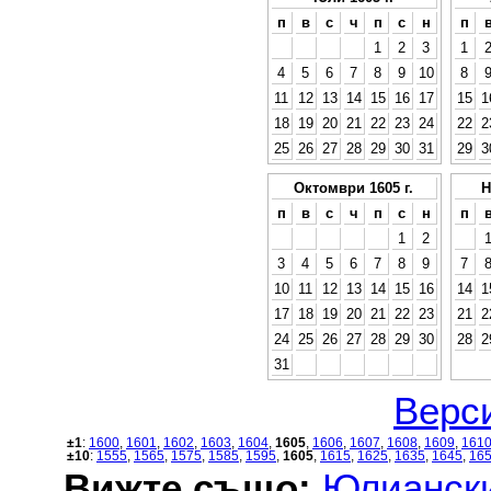
п
в
с
ч
п
с
н
п
1
2
3
1
4
5
6
7
8
9
10
8
11
12
13
14
15
16
17
15
1
18
19
20
21
22
23
24
22
2
25
26
27
28
29
30
31
29
3
Октомври 1605 г.
Н
п
в
с
ч
п
с
н
п
1
2
3
4
5
6
7
8
9
7
10
11
12
13
14
15
16
14
1
17
18
19
20
21
22
23
21
2
24
25
26
27
28
29
30
28
2
31
Верси
±1
:
1600
,
1601
,
1602
,
1603
,
1604
,
1605
,
1606
,
1607
,
1608
,
1609
,
161
±10
:
1555
,
1565
,
1575
,
1585
,
1595
,
1605
,
1615
,
1625
,
1635
,
1645
,
16
Вижте също:
Юлиански