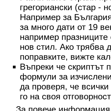
грегориански (стар - н
Например за България
за много дати от 19 в
например празниците 
нов стил. Ако трябва 
поправките, вижте ка
Въпреки че скриптът 
формули за изчислени
да проверя, че всички
го на своя отговорност
За повече информация 