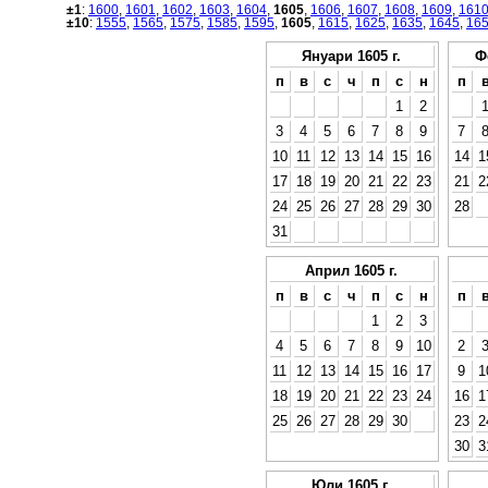
±1
:
1600
,
1601
,
1602
,
1603
,
1604
,
1605
,
1606
,
1607
,
1608
,
1609
,
161
±10
:
1555
,
1565
,
1575
,
1585
,
1595
,
1605
,
1615
,
1625
,
1635
,
1645
,
16
Януари 1605 г.
Ф
п
в
с
ч
п
с
н
п
1
2
3
4
5
6
7
8
9
7
10
11
12
13
14
15
16
14
1
17
18
19
20
21
22
23
21
2
24
25
26
27
28
29
30
28
31
Април 1605 г.
п
в
с
ч
п
с
н
п
1
2
3
4
5
6
7
8
9
10
2
11
12
13
14
15
16
17
9
1
18
19
20
21
22
23
24
16
1
25
26
27
28
29
30
23
2
30
3
Юли 1605 г.