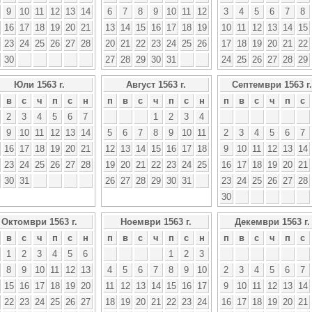
9
10
11
12
13
14
6
7
8
9
10
11
12
3
4
5
6
7
8
16
17
18
19
20
21
13
14
15
16
17
18
19
10
11
12
13
14
15
23
24
25
26
27
28
20
21
22
23
24
25
26
17
18
19
20
21
22
30
27
28
29
30
31
24
25
26
27
28
29
Юли 1563 г.
Август 1563 г.
Септември 1563 г.
в
с
ч
п
с
н
п
в
с
ч
п
с
н
п
в
с
ч
п
с
2
3
4
5
6
7
1
2
3
4
9
10
11
12
13
14
5
6
7
8
9
10
11
2
3
4
5
6
7
16
17
18
19
20
21
12
13
14
15
16
17
18
9
10
11
12
13
14
23
24
25
26
27
28
19
20
21
22
23
24
25
16
17
18
19
20
21
30
31
26
27
28
29
30
31
23
24
25
26
27
28
30
Октомври 1563 г.
Ноември 1563 г.
Декември 1563 г.
в
с
ч
п
с
н
п
в
с
ч
п
с
н
п
в
с
ч
п
с
1
2
3
4
5
6
1
2
3
8
9
10
11
12
13
4
5
6
7
8
9
10
2
3
4
5
6
7
15
16
17
18
19
20
11
12
13
14
15
16
17
9
10
11
12
13
14
22
23
24
25
26
27
18
19
20
21
22
23
24
16
17
18
19
20
21