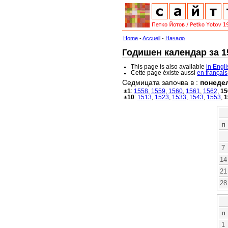
Home
-
Accueil
-
Начало
Годишен календар за 15
This page is also available
in Engl
Cette page éxiste aussi
en français
Седмицата започва в :
понеде
±1
:
1558
,
1559
,
1560
,
1561
,
1562
,
15
±10
:
1513
,
1523
,
1533
,
1543
,
1553
,
1
п
7
14
21
28
п
1