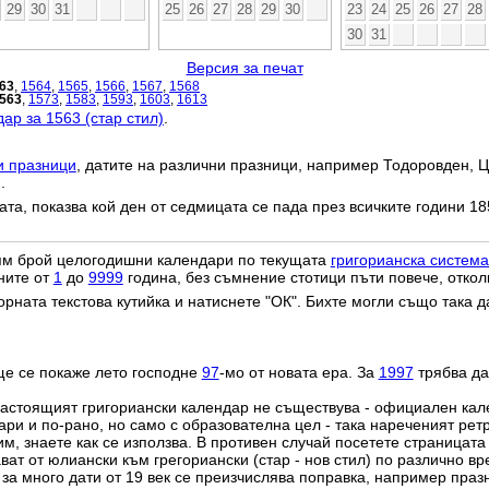
29
30
31
25
26
27
28
29
30
23
24
25
26
27
28
30
31
Версия за печат
63
,
1564
,
1565
,
1566
,
1567
,
1568
563
,
1573
,
1583
,
1593
,
1603
,
1613
ар за 1563 (стар стил)
.
и празници
, датите на различни празници, например Тодоровден, Ц
.
дата, показва кой ден от седмицата се пада през всичките години 18
лям брой целогодишни календари по текущата
григорианска система
ните от
1
до
9999
година, без съмнение стотици пъти повече, откол
орната текстова кутийка и натиснете "ОК". Бихте могли също така 
ще се покаже лето господне
97
-мо от новата ера. За
1997
трябва да
настоящият григориански календар не съществува - официален ка
ри и по-рано, но само с образователна цел - така нареченият рет
им, знаете как се използва. В противен случай посетете страницата
ат от юлиански към грегориански (стар - нов стил) по различно в
о за много дати от 19 век се преизчислява поправка, например пра