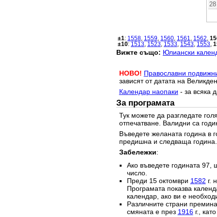
28
±1
:
1558
,
1559
,
1560
,
1561
,
1562
,
15
±10
:
1513
,
1523
,
1533
,
1543
,
1553
,
1
Вижте също:
Юлиански календ
НОВО!
Православни подвижн
зависят от датата на Великден
Календар наопаки
- за всяка 
За програмата
Тук можете да разгледате го
отпечатване. Валидни са годи
Въведете желаната година в г
предишна и следваща година.
Забележки
:
Ако въведете годината 97, 
число.
Преди 15 октомври
1582
г. 
Програмата показва календа
календар, ако ви е необход
Различните страни преминав
смяната е през
1916
г., кат