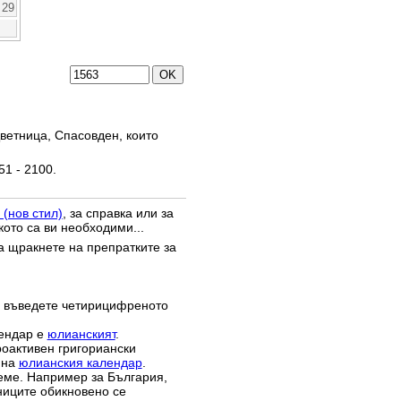
29
ветница, Спасовден, които
51 - 2100.
 (нов стил)
, за справка или за
кото са ви необходими...
да щракнете на препратките за
 въведете четирицифреното
лендар е
юлианският
.
роактивен григориански
 на
юлианския календар
.
реме. Например за България,
зниците обикновено се