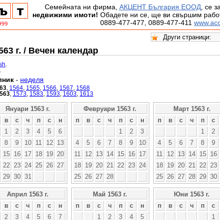
Семейната ни фирма,
АКЦЕНТ България ЕООД
, се 
недвижими имоти!
Обадете ни се, ще ви свършим работ
0889-477-477, 0889-477-411
www.acc
63 г. / Вечен календар
ish
.
.
лник
-
неделя
63
,
1564
,
1565
,
1566
,
1567
,
1568
563
,
1573
,
1583
,
1593
,
1603
,
1613
Януари 1563 г.
Февруари 1563 г.
Март 1563 г.
в
с
ч
п
с
н
п
в
с
ч
п
с
н
п
в
с
ч
п
с
1
2
3
4
5
6
1
2
3
1
2
8
9
10
11
12
13
4
5
6
7
8
9
10
4
5
6
7
8
9
15
16
17
18
19
20
11
12
13
14
15
16
17
11
12
13
14
15
16
22
23
24
25
26
27
18
19
20
21
22
23
24
18
19
20
21
22
23
29
30
31
25
26
27
28
25
26
27
28
29
30
Април 1563 г.
Май 1563 г.
Юни 1563 г.
в
с
ч
п
с
н
п
в
с
ч
п
с
н
п
в
с
ч
п
с
2
3
4
5
6
7
1
2
3
4
5
1