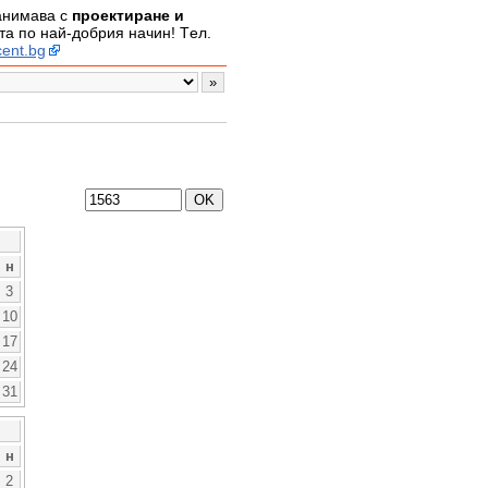
занимава с
проектиране и
а по най-добрия начин! Tел.
ent.bg
н
3
10
17
24
31
н
2