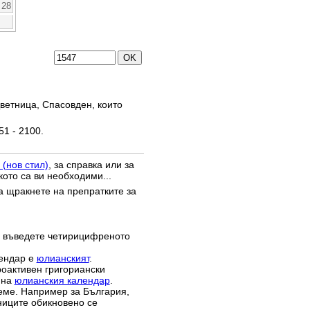
28
ветница, Спасовден, които
51 - 2100.
 (нов стил)
, за справка или за
кото са ви необходими...
да щракнете на препратките за
 въведете четирицифреното
лендар е
юлианският
.
роактивен григориански
 на
юлианския календар
.
реме. Например за България,
зниците обикновено се