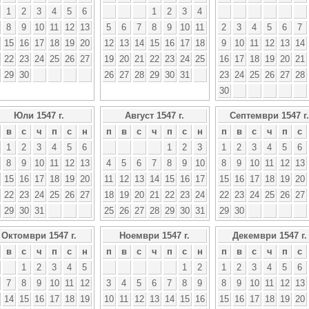
1
2
3
4
5
6
1
2
3
4
8
9
10
11
12
13
5
6
7
8
9
10
11
2
3
4
5
6
7
15
16
17
18
19
20
12
13
14
15
16
17
18
9
10
11
12
13
14
22
23
24
25
26
27
19
20
21
22
23
24
25
16
17
18
19
20
21
29
30
26
27
28
29
30
31
23
24
25
26
27
28
30
Юли 1547 г.
Август 1547 г.
Септември 1547 г.
в
с
ч
п
с
н
п
в
с
ч
п
с
н
п
в
с
ч
п
с
1
2
3
4
5
6
1
2
3
1
2
3
4
5
6
8
9
10
11
12
13
4
5
6
7
8
9
10
8
9
10
11
12
13
15
16
17
18
19
20
11
12
13
14
15
16
17
15
16
17
18
19
20
22
23
24
25
26
27
18
19
20
21
22
23
24
22
23
24
25
26
27
29
30
31
25
26
27
28
29
30
31
29
30
Октомври 1547 г.
Ноември 1547 г.
Декември 1547 г.
в
с
ч
п
с
н
п
в
с
ч
п
с
н
п
в
с
ч
п
с
1
2
3
4
5
1
2
1
2
3
4
5
6
7
8
9
10
11
12
3
4
5
6
7
8
9
8
9
10
11
12
13
14
15
16
17
18
19
10
11
12
13
14
15
16
15
16
17
18
19
20