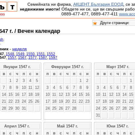
Семейната ни фирма,
АКЦЕНТ България ЕООД
, се 
недвижими имоти!
Обадете ни се, ще ви свършим работ
0889-477-477, 0889-477-411
www.acc
47 г. / Вечен календар
ish
.
.
лник
-
неделя
47
,
1548
,
1549
,
1550
,
1551
,
1552
547
,
1557
,
1567
,
1577
,
1587
,
1597
Януари 1547 г.
Февруари 1547 г.
Март 1547 г.
в
с
ч
п
с
н
п
в
с
ч
п
с
н
п
в
с
ч
п
с
1
2
3
4
5
1
2
1
7
8
9
10
11
12
3
4
5
6
7
8
9
3
4
5
6
7
8
14
15
16
17
18
19
10
11
12
13
14
15
16
10
11
12
13
14
15
21
22
23
24
25
26
17
18
19
20
21
22
23
17
18
19
20
21
22
28
29
30
31
24
25
26
27
28
24
25
26
27
28
29
31
Април 1547 г.
Май 1547 г.
Юни 1547 г.
в
с
ч
п
с
н
п
в
с
ч
п
с
н
п
в
с
ч
п
с