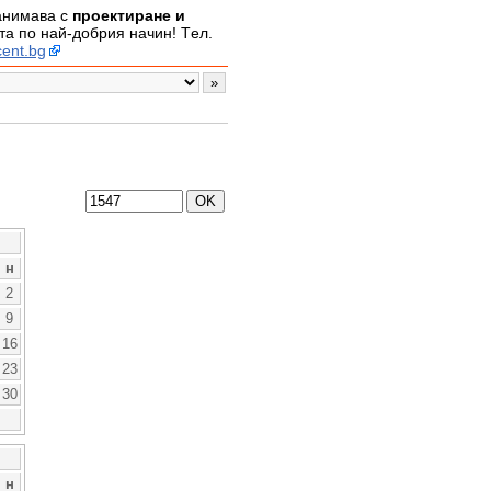
занимава с
проектиране и
а по най-добрия начин! Tел.
ent.bg
н
2
9
16
23
30
н