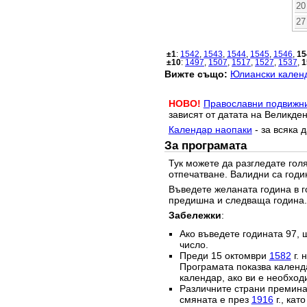
20
27
±1
:
1542
,
1543
,
1544
,
1545
,
1546
,
15
±10
:
1497
,
1507
,
1517
,
1527
,
1537
,
1
Вижте също:
Юлиански календ
НОВО!
Православни подвижн
зависят от датата на Великден
Календар наопаки
- за всяка 
За програмата
Тук можете да разгледате го
отпечатване. Валидни са годи
Въведете желаната година в г
предишна и следваща година.
Забележки
:
Ако въведете годината 97, 
число.
Преди 15 октомври
1582
г. 
Програмата показва календа
календар, ако ви е необход
Различните страни преминав
смяната е през
1916
г., кат