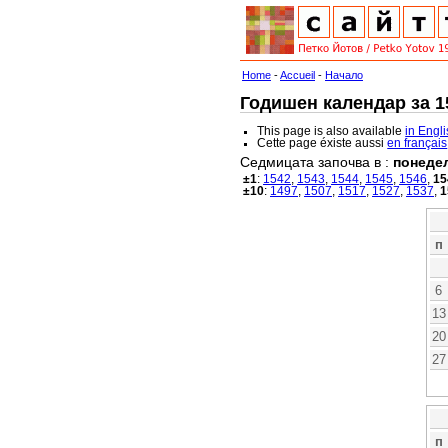
Home
-
Accueil
-
Начало
Годишен календар за 15
This page is also available
in Engl
Cette page éxiste aussi
en français
Седмицата започва в :
понеде
±1
:
1542
,
1543
,
1544
,
1545
,
1546
,
15
±10
:
1497
,
1507
,
1517
,
1527
,
1537
,
1
п
6
13
20
27
п