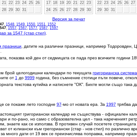
21
22
23
24
25
26
17
18
19
20
21
22
23
22
23
24
25
26
27
28
29
30
31
24
25
26
27
28
29
30
29
30
31
Версия за печат
47
,
1548
,
1549
,
1550
,
1551
,
1552
547
,
1557
,
1567
,
1577
,
1587
,
1597
ар за 1547 (стар стил)
.
и празници
, датите на различни празници, например Тодоровден, Ц
.
дата, показва кой ден от седмицата се пада през всичките години 18
лям брой целогодишни календари по текущата
григорианска система
ните от
1
до
9999
година, без съмнение стотици пъти повече, откол
орната текстова кутийка и натиснете "ОК". Бихте могли също така 
ще се покаже лето господне
97
-мо от новата ера. За
1997
трябва да
настоящият григориански календар не съществува - официален ка
ри и по-рано, но само с образователна цел - така нареченият рет
им, знаете как се използва. В противен случай посетете страницата
ат от юлиански към грегориански (стар - нов стил) по различно в
о за много дати от 19 век се преизчислява поправка, например пра