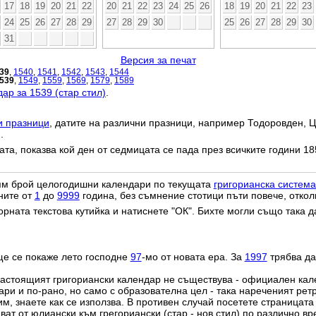
17
18
19
20
21
22
20
21
22
23
24
25
26
18
19
20
21
22
23
24
25
26
27
28
29
27
28
29
30
25
26
27
28
29
30
31
Версия за печат
39
,
1540
,
1541
,
1542
,
1543
,
1544
539
,
1549
,
1559
,
1569
,
1579
,
1589
ар за 1539 (стар стил)
.
и празници
, датите на различни празници, например Тодоровден, Ц
.
дата, показва кой ден от седмицата се пада през всичките години 18
лям брой целогодишни календари по текущата
григорианска система
ните от
1
до
9999
година, без съмнение стотици пъти повече, откол
орната текстова кутийка и натиснете "ОК". Бихте могли също така 
ще се покаже лето господне
97
-мо от новата ера. За
1997
трябва да
настоящият григориански календар не съществува - официален ка
ри и по-рано, но само с образователна цел - така нареченият рет
им, знаете как се използва. В противен случай посетете страницата
ат от юлиански към грегориански (стар - нов стил) по различно в