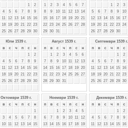
1
2
1
2
3
4
5
6
7
1
2
3
4
5
6
7
8
9
8
9
10
11
12
13
14
5
6
7
8
9
10
11
12
13
14
15
16
15
16
17
18
19
20
21
12
13
14
15
16
17
18
19
20
21
22
23
22
23
24
25
26
27
28
19
20
21
22
23
24
25
26
27
28
29
30
29
30
31
26
27
28
29
30
Юли 1539 г.
Август 1539 г.
Септември 1539 г.
в
с
ч
п
с
н
п
в
с
ч
п
с
н
п
в
с
ч
п
с
1
2
1
2
3
4
5
6
1
2
4
5
6
7
8
9
7
8
9
10
11
12
13
4
5
6
7
8
9
11
12
13
14
15
16
14
15
16
17
18
19
20
11
12
13
14
15
16
18
19
20
21
22
23
21
22
23
24
25
26
27
18
19
20
21
22
23
25
26
27
28
29
30
28
29
30
31
25
26
27
28
29
30
Октомври 1539 г.
Ноември 1539 г.
Декември 1539 г.
в
с
ч
п
с
н
п
в
с
ч
п
с
н
п
в
с
ч
п
с
1
1
2
3
4
5
1
2
3
4
5
6
7
8
6
7
8
9
10
11
12
4
5
6
7
8
9
10
11
12
13
14
15
13
14
15
16
17
18
19
11
12
13
14
15
16