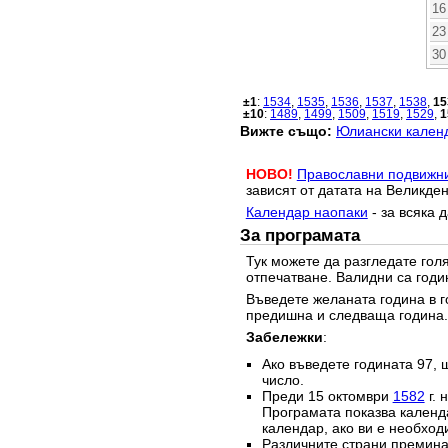
16
23
30
±1
:
1534
,
1535
,
1536
,
1537
,
1538
,
15
±10
:
1489
,
1499
,
1509
,
1519
,
1529
,
1
Вижте също:
Юлиански календ
НОВО!
Православни подвижн
зависят от датата на Великден
Календар наопаки
- за всяка 
За програмата
Тук можете да разгледате го
отпечатване. Валидни са годи
Въведете желаната година в г
предишна и следваща година.
Забележки
:
Ако въведете годината 97, 
число.
Преди 15 октомври
1582
г. 
Програмата показва календа
календар, ако ви е необход
Различните страни преминав