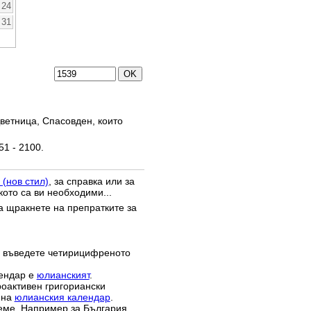
24
31
ветница, Спасовден, които
51 - 2100.
 (нов стил)
, за справка или за
кото са ви необходими...
да щракнете на препратките за
 въведете четирицифреното
лендар е
юлианският
.
роактивен григориански
 на
юлианския календар
.
реме. Например за България,