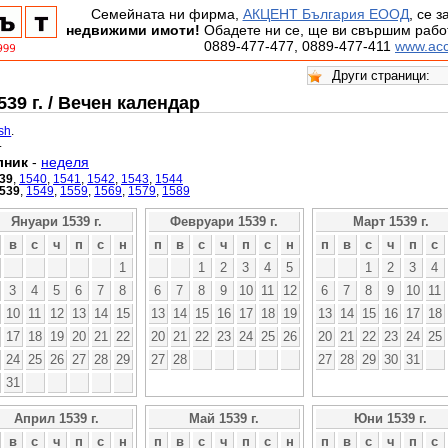
Семейната ни фирма,
АКЦЕНТ България ЕООД
, се 
недвижими имоти!
Обадете ни се, ще ви свършим работ
0889-477-477, 0889-477-411
www.acc
39 г. / Вечен календар
ish
.
.
лник
-
неделя
39
,
1540
,
1541
,
1542
,
1543
,
1544
539
,
1549
,
1559
,
1569
,
1579
,
1589
Януари 1539 г.
Февруари 1539 г.
Март 1539 г.
в
с
ч
п
с
н
п
в
с
ч
п
с
н
п
в
с
ч
п
с
1
1
2
3
4
5
1
2
3
4
3
4
5
6
7
8
6
7
8
9
10
11
12
6
7
8
9
10
11
10
11
12
13
14
15
13
14
15
16
17
18
19
13
14
15
16
17
18
17
18
19
20
21
22
20
21
22
23
24
25
26
20
21
22
23
24
25
24
25
26
27
28
29
27
28
27
28
29
30
31
31
Април 1539 г.
Май 1539 г.
Юни 1539 г.
в
с
ч
п
с
н
п
в
с
ч
п
с
н
п
в
с
ч
п
с