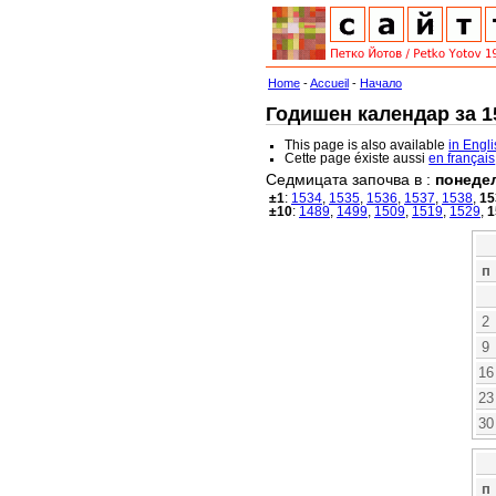
Home
-
Accueil
-
Начало
Годишен календар за 15
This page is also available
in Engl
Cette page éxiste aussi
en français
Седмицата започва в :
понеде
±1
:
1534
,
1535
,
1536
,
1537
,
1538
,
15
±10
:
1489
,
1499
,
1509
,
1519
,
1529
,
1
п
2
9
16
23
30
п