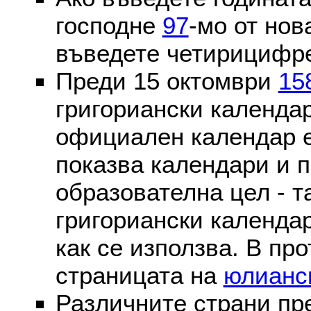
господне
97
-мо от нов
въведете четирицифре
Преди 15 октомври
15
григориански календа
официален календар 
показва календари и п
образователна цел - т
григориански календар
как се използва. В пр
страницата на
юлианс
Различните страни пр