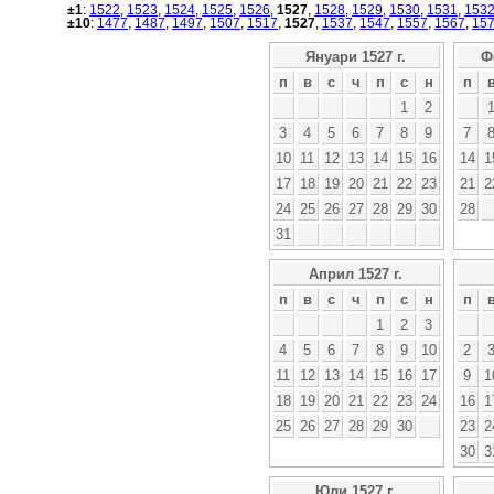
±1
:
1522
,
1523
,
1524
,
1525
,
1526
,
1527
,
1528
,
1529
,
1530
,
1531
,
153
±10
:
1477
,
1487
,
1497
,
1507
,
1517
,
1527
,
1537
,
1547
,
1557
,
1567
,
15
Януари 1527 г.
Ф
п
в
с
ч
п
с
н
п
1
2
3
4
5
6
7
8
9
7
10
11
12
13
14
15
16
14
1
17
18
19
20
21
22
23
21
2
24
25
26
27
28
29
30
28
31
Април 1527 г.
п
в
с
ч
п
с
н
п
1
2
3
4
5
6
7
8
9
10
2
11
12
13
14
15
16
17
9
1
18
19
20
21
22
23
24
16
1
25
26
27
28
29
30
23
2
30
3
Юли 1527 г.