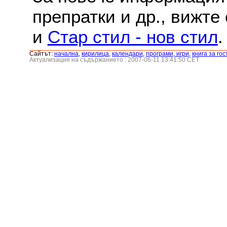
препратки и др., вижте
и
Стар стил - нов стил
.
Сайтът:
началнa
,
кирилица
,
календари
,
програми, игри
,
книга за гос
Актуализация на съдържанието : 2007-06-11 13:41:50 CET