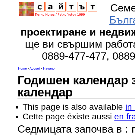
Семе
Бълг
проектиране и недви
ще ви свършим работа
0889-477-477, 088
Home
-
Accueil
-
Начало
Годишен календар за
календар
This page is also available
in
Cette page éxiste aussi
en fr
Седмицата започва в :