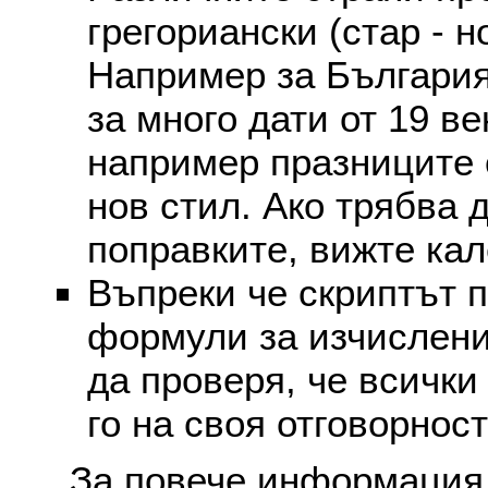
грегориански (стар - н
Например за България
за много дати от 19 в
например празниците 
нов стил. Ако трябва 
поправките, вижте ка
Въпреки че скриптът 
формули за изчислени
да проверя, че всички
го на своя отговорност
За повече информация 