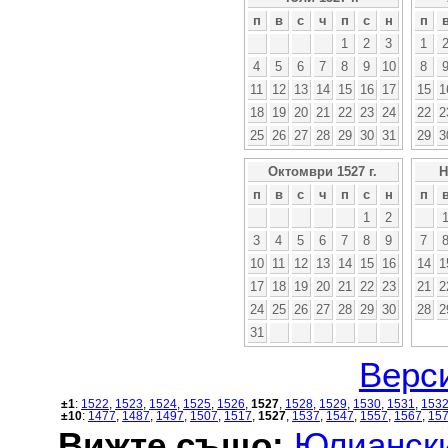
п
в
с
ч
п
с
н
п
1
2
3
1
4
5
6
7
8
9
10
8
11
12
13
14
15
16
17
15
1
18
19
20
21
22
23
24
22
2
25
26
27
28
29
30
31
29
3
Октомври 1527 г.
Н
п
в
с
ч
п
с
н
п
1
2
3
4
5
6
7
8
9
7
10
11
12
13
14
15
16
14
1
17
18
19
20
21
22
23
21
2
24
25
26
27
28
29
30
28
2
31
Верси
±1
:
1522
,
1523
,
1524
,
1525
,
1526
,
1527
,
1528
,
1529
,
1530
,
1531
,
153
±10
:
1477
,
1487
,
1497
,
1507
,
1517
,
1527
,
1537
,
1547
,
1557
,
1567
,
15
Вижте също:
Юлиански