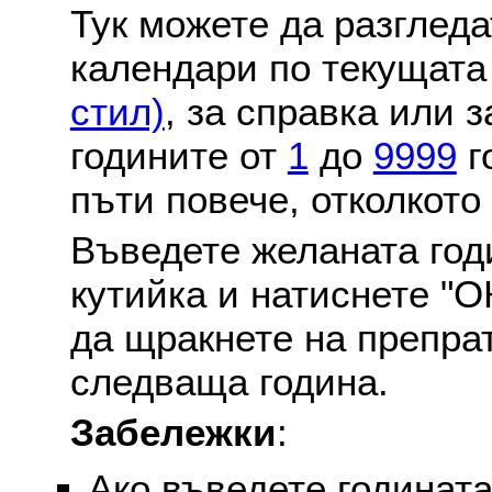
Тук можете да разглед
календари по текущат
стил)
, за справка или 
годините от
1
до
9999
г
пъти повече, отколкото
Въведете желаната годи
кутийка и натиснете "О
да щракнете на препра
следваща година.
Забележки
:
Ако въведете годината