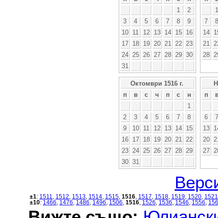
1
2
3
4
5
6
7
8
9
7
10
11
12
13
14
15
16
14
1
17
18
19
20
21
22
23
21
2
24
25
26
27
28
29
30
28
2
31
Октомври 1516 г.
Н
п
в
с
ч
п
с
н
п
1
2
3
4
5
6
7
8
6
9
10
11
12
13
14
15
13
1
16
17
18
19
20
21
22
20
2
23
24
25
26
27
28
29
27
2
30
31
Верси
±1
:
1511
,
1512
,
1513
,
1514
,
1515
,
1516
,
1517
,
1518
,
1519
,
1520
,
1521
±10
:
1466
,
1476
,
1486
,
1496
,
1506
,
1516
,
1526
,
1536
,
1546
,
1556
,
15
Вижте също:
Юлиански