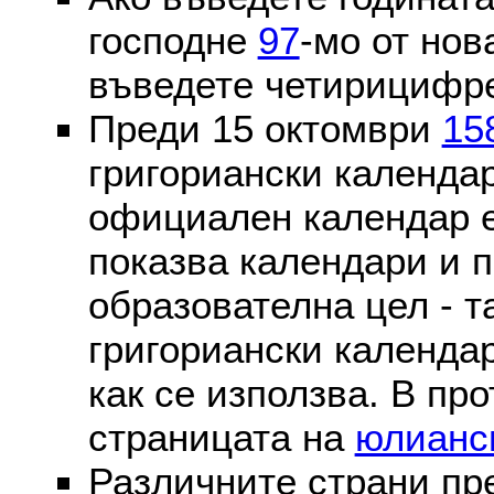
господне
97
-мо от нов
въведете четирицифре
Преди 15 октомври
15
григориански календа
официален календар 
показва календари и п
образователна цел - т
григориански календар
как се използва. В пр
страницата на
юлианс
Различните страни пр