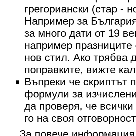
грегориански (стар - н
Например за България
за много дати от 19 в
например празниците 
нов стил. Ако трябва 
поправките, вижте ка
Въпреки че скриптът 
формули за изчислени
да проверя, че всички
го на своя отговорност
За повече информация 