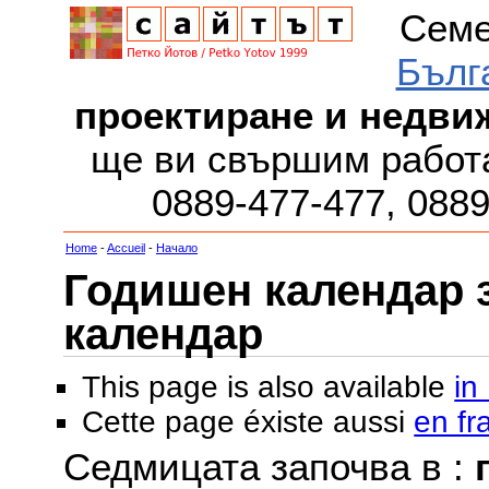
Семе
Бълг
проектиране и недви
ще ви свършим работа
0889-477-477, 088
Home
-
Accueil
-
Начало
Годишен календар за
календар
This page is also available
in
Cette page éxiste aussi
en fr
Седмицата започва в :