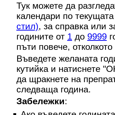
Тук можете да разглед
календари по текущат
стил)
, за справка или 
годините от
1
до
9999
г
пъти повече, отколкото
Въведете желаната годи
кутийка и натиснете "О
да щракнете на препра
следваща година.
Забележки
:
Ако въведете годината