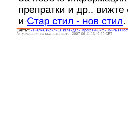
препратки и др., вижте
и
Стар стил - нов стил
.
Сайтът:
началнa
,
кирилица
,
календари
,
програми, игри
,
книга за гос
Актуализация на съдържанието : 2007-06-11 13:41:50 CET