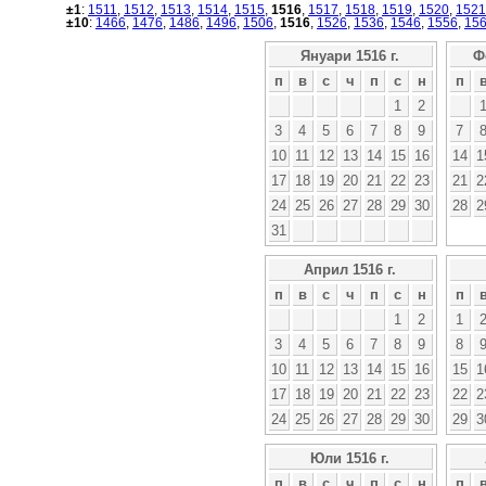
±1
:
1511
,
1512
,
1513
,
1514
,
1515
,
1516
,
1517
,
1518
,
1519
,
1520
,
1521
±10
:
1466
,
1476
,
1486
,
1496
,
1506
,
1516
,
1526
,
1536
,
1546
,
1556
,
15
Януари 1516 г.
Ф
п
в
с
ч
п
с
н
п
1
2
3
4
5
6
7
8
9
7
10
11
12
13
14
15
16
14
1
17
18
19
20
21
22
23
21
2
24
25
26
27
28
29
30
28
2
31
Април 1516 г.
п
в
с
ч
п
с
н
п
1
2
1
3
4
5
6
7
8
9
8
10
11
12
13
14
15
16
15
1
17
18
19
20
21
22
23
22
2
24
25
26
27
28
29
30
29
3
Юли 1516 г.
п
в
с
ч
п
с
н
п