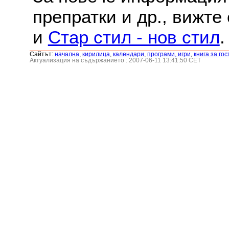
препратки и др., вижте
и
Стар стил - нов стил
.
Сайтът:
началнa
,
кирилица
,
календари
,
програми, игри
,
книга за гос
Актуализация на съдържанието : 2007-06-11 13:41:50 CET