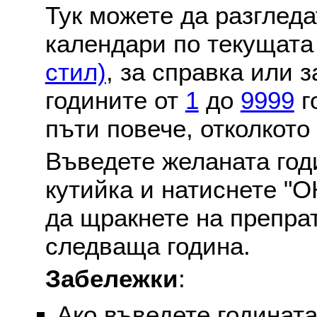
Тук можете да разглед
календари по текущат
стил)
, за справка или 
годините от
1
до
9999
г
пъти повече, отколкото
Въведете желаната годи
кутийка и натиснете "О
да щракнете на препра
следваща година.
Забележки
:
Ако въведете годината