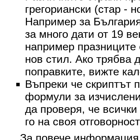
грегориански (стар - н
Например за България
за много дати от 19 в
например празниците 
нов стил. Ако трябва 
поправките, вижте ка
Въпреки че скриптът 
формули за изчислени
да проверя, че всички
го на своя отговорност
За повече информация 