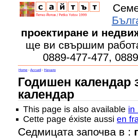
Семе
Бълг
проектиране и недви
ще ви свършим работа
0889-477-477, 088
Home
-
Accueil
-
Начало
Годишен календар за
календар
This page is also available
in
Cette page éxiste aussi
en fr
Седмицата започва в :