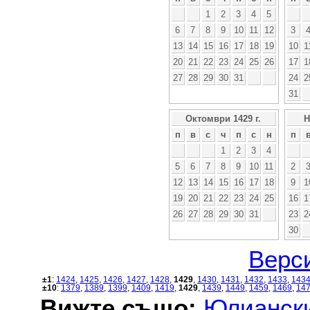
1
2
3
4
5
6
7
8
9
10
11
12
3
13
14
15
16
17
18
19
10
1
20
21
22
23
24
25
26
17
1
27
28
29
30
31
24
2
31
Октомври 1429 г.
Н
п
в
с
ч
п
с
н
п
1
2
3
4
5
6
7
8
9
10
11
2
12
13
14
15
16
17
18
9
1
19
20
21
22
23
24
25
16
1
26
27
28
29
30
31
23
2
30
Верси
±1
:
1424
,
1425
,
1426
,
1427
,
1428
,
1429
,
1430
,
1431
,
1432
,
1433
,
143
±10
:
1379
,
1389
,
1399
,
1409
,
1419
,
1429
,
1439
,
1449
,
1459
,
1469
,
14
Вижте също:
Юлиански