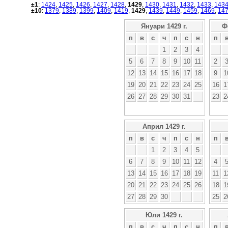
±1
:
1424
,
1425
,
1426
,
1427
,
1428
,
1429
,
1430
,
1431
,
1432
,
1433
,
143
±10
:
1379
,
1389
,
1399
,
1409
,
1419
,
1429
,
1439
,
1449
,
1459
,
1469
,
14
Януари 1429 г.
Ф
п
в
с
ч
п
с
н
п
1
2
3
4
5
6
7
8
9
10
11
2
12
13
14
15
16
17
18
9
1
19
20
21
22
23
24
25
16
1
26
27
28
29
30
31
23
2
Април 1429 г.
п
в
с
ч
п
с
н
п
1
2
3
4
5
6
7
8
9
10
11
12
4
13
14
15
16
17
18
19
11
1
20
21
22
23
24
25
26
18
1
27
28
29
30
25
2
Юли 1429 г.
п
в
с
ч
п
с
н
п