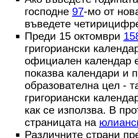
господне
97
-мо от нов
въведете четирицифре
Преди 15 октомври
15
григориански календа
официален календар 
показва календари и п
образователна цел - т
григориански календар
как се използва. В пр
страницата на
юлианс
Различните страни пр