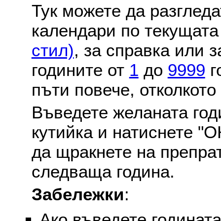
Тук можете да разглед
календари по текущат
стил)
, за справка или 
годините от
1
до
9999
г
пъти повече, отколкото
Въведете желаната годи
кутийка и натиснете "О
да щракнете на препра
следваща година.
Забележки
:
Ако въведете годината