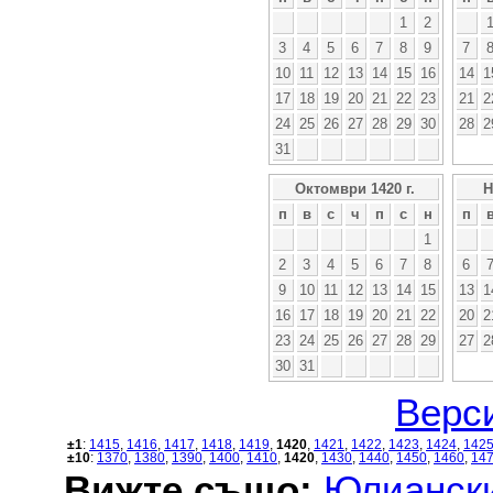
1
2
3
4
5
6
7
8
9
7
10
11
12
13
14
15
16
14
1
17
18
19
20
21
22
23
21
2
24
25
26
27
28
29
30
28
2
31
Октомври 1420 г.
Н
п
в
с
ч
п
с
н
п
1
2
3
4
5
6
7
8
6
9
10
11
12
13
14
15
13
1
16
17
18
19
20
21
22
20
2
23
24
25
26
27
28
29
27
2
30
31
Верси
±1
:
1415
,
1416
,
1417
,
1418
,
1419
,
1420
,
1421
,
1422
,
1423
,
1424
,
142
±10
:
1370
,
1380
,
1390
,
1400
,
1410
,
1420
,
1430
,
1440
,
1450
,
1460
,
14
Вижте също:
Юлиански