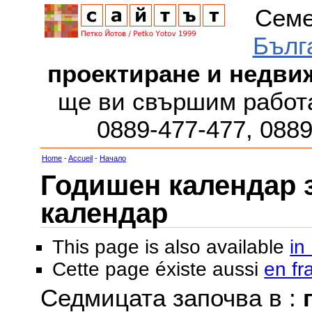
Семе
Бълг
проектиране и недви
ще ви свършим работа
0889-477-477, 088
Home
-
Accueil
-
Начало
Годишен календар за
календар
This page is also available
in
Cette page éxiste aussi
en fr
Седмицата започва в :