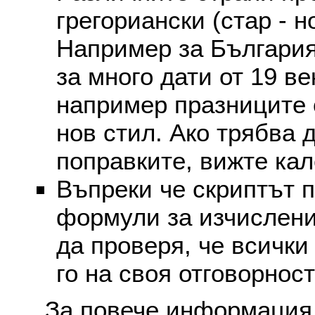
грегориански (стар - н
Например за България
за много дати от 19 в
например празниците 
нов стил. Ако трябва 
поправките, вижте ка
Въпреки че скриптът 
формули за изчислени
да проверя, че всички
го на своя отговорност
За повече информация 