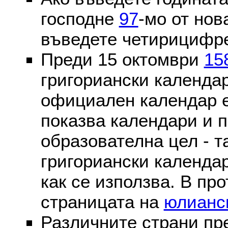
господне
97
-мо от нов
въведете четирицифре
Преди 15 октомври
15
григориански календа
официален календар 
показва календари и п
образователна цел - т
григориански календар
как се използва. В пр
страницата на
юлианс
Различните страни пр