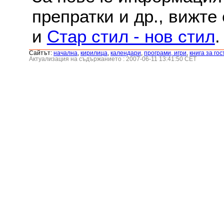
препратки и др., вижте
и
Стар стил - нов стил
.
Сайтът:
началнa
,
кирилица
,
календари
,
програми, игри
,
книга за гос
Актуализация на съдържанието : 2007-06-11 13:41:50 CET