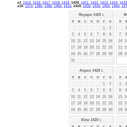
±1
:
1415
,
1416
,
1417
,
1418
,
1419
,
1420
,
1421
,
1422
,
1423
,
1424
,
142
±10
:
1370
,
1380
,
1390
,
1400
,
1410
,
1420
,
1430
,
1440
,
1450
,
1460
,
14
Януари 1420 г.
Ф
п
в
с
ч
п
с
н
п
1
2
3
4
5
6
7
8
9
7
10
11
12
13
14
15
16
14
1
17
18
19
20
21
22
23
21
2
24
25
26
27
28
29
30
28
2
31
Април 1420 г.
п
в
с
ч
п
с
н
п
1
2
1
3
4
5
6
7
8
9
8
10
11
12
13
14
15
16
15
1
17
18
19
20
21
22
23
22
2
24
25
26
27
28
29
30
29
3
Юли 1420 г.
п
в
с
ч
п
с
н
п