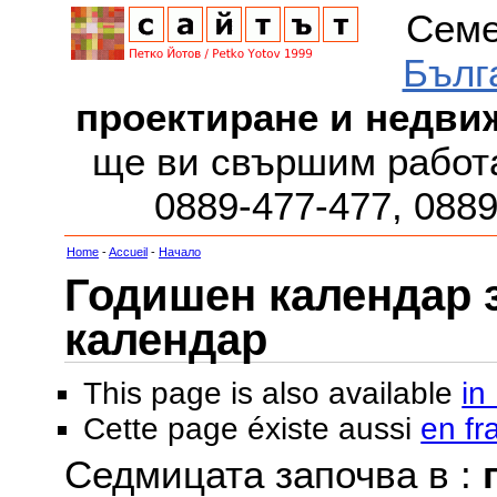
Семе
Бълг
проектиране и недви
ще ви свършим работа
0889-477-477, 088
Home
-
Accueil
-
Начало
Годишен календар за
календар
This page is also available
in
Cette page éxiste aussi
en fr
Седмицата започва в :