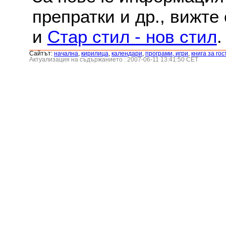
препратки и др., вижте
и
Стар стил - нов стил
.
Сайтът:
началнa
,
кирилица
,
календари
,
програми, игри
,
книга за гос
Актуализация на съдържанието : 2007-06-11 13:41:50 CET