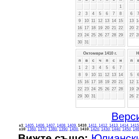
1
2
3
4
5
6
7
8
6
9
10
11
12
13
14
15
13
1
16
17
18
19
20
21
22
20
2
23
24
25
26
27
28
29
27
2
30
31
Октомври 1410 г.
Н
п
в
с
ч
п
с
н
п
1
2
3
4
5
6
7
8
9
10
11
12
13
14
5
15
16
17
18
19
20
21
12
1
22
23
24
25
26
27
28
19
2
29
30
31
26
2
Верси
±1
:
1405
,
1406
,
1407
,
1408
,
1409
,
1410
,
1411
,
1412
,
1413
,
1414
,
1415
±10
:
1360
,
1370
,
1380
,
1390
,
1400
,
1410
,
1420
,
1430
,
1440
,
1450
,
14
Вижте също:
Юлиански