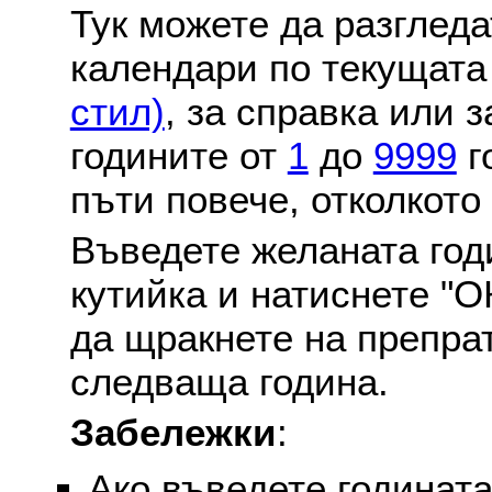
Тук можете да разглед
календари по текущат
стил)
, за справка или 
годините от
1
до
9999
г
пъти повече, отколкото
Въведете желаната годи
кутийка и натиснете "О
да щракнете на препра
следваща година.
Забележки
:
Ако въведете годината