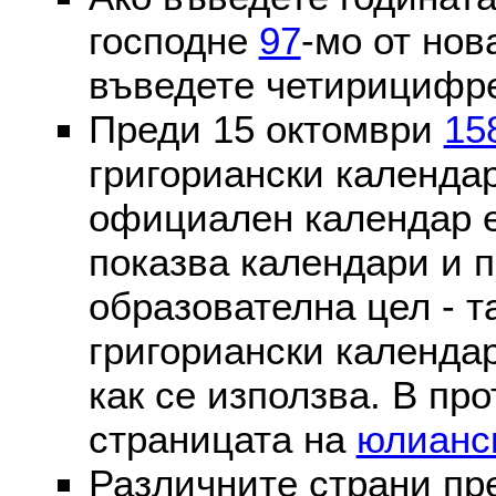
господне
97
-мо от нов
въведете четирицифре
Преди 15 октомври
15
григориански календа
официален календар 
показва календари и п
образователна цел - т
григориански календар
как се използва. В пр
страницата на
юлианс
Различните страни пр