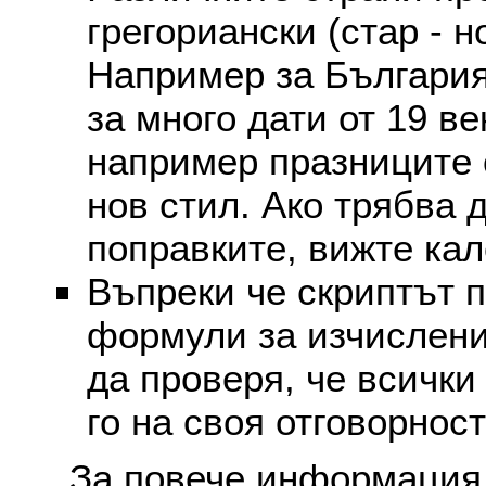
грегориански (стар - н
Например за България
за много дати от 19 в
например празниците 
нов стил. Ако трябва 
поправките, вижте ка
Въпреки че скриптът 
формули за изчислени
да проверя, че всички
го на своя отговорност
За повече информация 