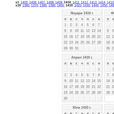
±1
:
1405
,
1406
,
1407
,
1408
,
1409
,
1410
,
1411
,
1412
,
1413
,
1414
,
1415
±10
:
1360
,
1370
,
1380
,
1390
,
1400
,
1410
,
1420
,
1430
,
1440
,
1450
,
14
Януари 1410 г.
Ф
п
в
с
ч
п
с
н
п
1
2
3
4
5
6
7
8
9
10
11
12
13
14
5
15
16
17
18
19
20
21
12
1
22
23
24
25
26
27
28
19
2
29
30
31
26
2
Април 1410 г.
п
в
с
ч
п
с
н
п
1
2
3
4
5
6
7
8
7
9
10
11
12
13
14
15
14
1
16
17
18
19
20
21
22
21
2
23
24
25
26
27
28
29
28
2
30
Юли 1410 г.
п
в
с
ч
п
с
н
п