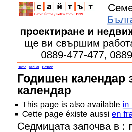
Семе
Бълг
проектиране и недви
ще ви свършим работа
0889-477-477, 088
Home
-
Accueil
-
Начало
Годишен календар за
календар
This page is also available
in
Cette page éxiste aussi
en fr
Седмицата започва в :