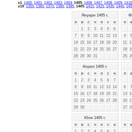
±1
:
1400
,
1401
,
1402
,
1403
,
1404
,
1405
,
1406
,
1407
,
1408
,
1409
,
141
±10
:
1355
,
1365
,
1375
,
1385
,
1395
,
1405
,
1415
,
1425
,
1435
,
1445
,
14
Януари 1405 г.
Ф
п
в
с
ч
п
с
н
п
1
2
3
4
5
6
7
8
9
10
11
12
13
4
14
15
16
17
18
19
20
11
1
21
22
23
24
25
26
27
18
1
28
29
30
31
25
2
Април 1405 г.
п
в
с
ч
п
с
н
п
1
2
3
4
5
6
7
8
9
10
11
12
13
14
6
15
16
17
18
19
20
21
13
1
22
23
24
25
26
27
28
20
2
29
30
27
2
Юли 1405 г.
п
в
с
ч
п
с
н
п
1
2
3
4
5
6
7