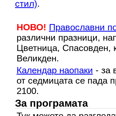
стил)
.
НОВО!
Православни п
различни празници, на
Цветница, Спасовден, к
Великден.
Календар наопаки
- за 
от седмицата се пада п
2100.
За програмата
Тук можете да разглед