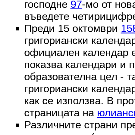
господне
97
-мо от нов
въведете четирицифре
Преди 15 октомври
15
григориански календа
официален календар 
показва календари и п
образователна цел - т
григориански календар
как се използва. В пр
страницата на
юлианс
Различните страни пр