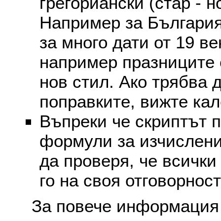
грегориански (стар - н
Например за България
за много дати от 19 в
например празниците 
нов стил. Ако трябва 
поправките, вижте ка
Въпреки че скриптът 
формули за изчислени
да проверя, че всички
го на своя отговорност
За повече информация 