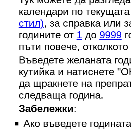
календари по текущат
стил)
, за справка или 
годините от
1
до
9999
г
пъти повече, отколкото
Въведете желаната годи
кутийка и натиснете "О
да щракнете на препра
следваща година.
Забележки
:
Ако въведете годината