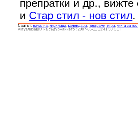
препратки и др., вижте
и
Стар стил - нов стил
.
Сайтът:
началнa
,
кирилица
,
календари
,
програми, игри
,
книга за гос
Актуализация на съдържанието : 2007-06-11 13:41:50 CET