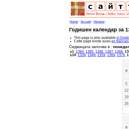
Home
-
Accueil
-
Начало
Годишен календар за 13
This page is also available
in Engl
Cette page éxiste aussi
en français
Седмицата започва в :
понеде
±1
:
1384
,
1385
,
1386
,
1387
,
1388
,
13
±10
:
1339
,
1349
,
1359
,
1369
,
1379
,
1
п
5
12
19
26
п