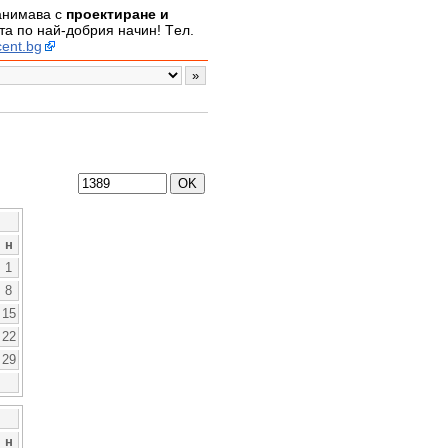
занимава с
проектиране и
а по най-добрия начин! Tел.
ent.bg
н
1
8
15
22
29
н