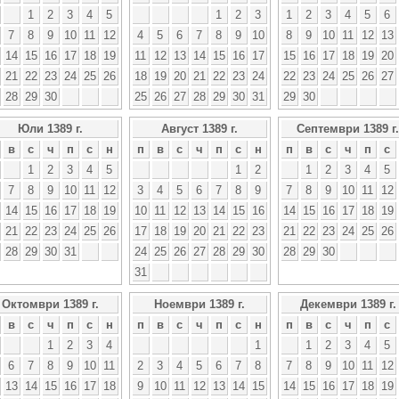
1
2
3
4
5
1
2
3
1
2
3
4
5
6
7
8
9
10
11
12
4
5
6
7
8
9
10
8
9
10
11
12
13
14
15
16
17
18
19
11
12
13
14
15
16
17
15
16
17
18
19
20
21
22
23
24
25
26
18
19
20
21
22
23
24
22
23
24
25
26
27
28
29
30
25
26
27
28
29
30
31
29
30
Юли 1389 г.
Август 1389 г.
Септември 1389 г.
в
с
ч
п
с
н
п
в
с
ч
п
с
н
п
в
с
ч
п
с
1
2
3
4
5
1
2
1
2
3
4
5
7
8
9
10
11
12
3
4
5
6
7
8
9
7
8
9
10
11
12
14
15
16
17
18
19
10
11
12
13
14
15
16
14
15
16
17
18
19
21
22
23
24
25
26
17
18
19
20
21
22
23
21
22
23
24
25
26
28
29
30
31
24
25
26
27
28
29
30
28
29
30
31
Октомври 1389 г.
Ноември 1389 г.
Декември 1389 г.
в
с
ч
п
с
н
п
в
с
ч
п
с
н
п
в
с
ч
п
с
1
2
3
4
1
1
2
3
4
5
6
7
8
9
10
11
2
3
4
5
6
7
8
7
8
9
10
11
12
13
14
15
16
17
18
9
10
11
12
13
14
15
14
15
16
17
18
19