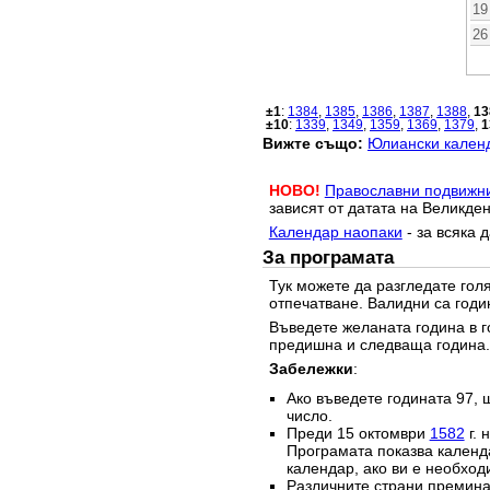
19
26
±1
:
1384
,
1385
,
1386
,
1387
,
1388
,
13
±10
:
1339
,
1349
,
1359
,
1369
,
1379
,
1
Вижте също:
Юлиански календ
НОВО!
Православни подвижн
зависят от датата на Великден
Календар наопаки
- за всяка 
За програмата
Тук можете да разгледате го
отпечатване. Валидни са годи
Въведете желаната година в г
предишна и следваща година.
Забележки
:
Ако въведете годината 97, 
число.
Преди 15 октомври
1582
г. 
Програмата показва календа
календар, ако ви е необход
Различните страни преминав