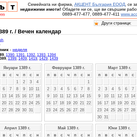
Семейната ни фирма,
АКЦЕНТ България ЕООД
, се 
недвижими имоти!
Обадете ни се, ще ви свършим работ
0889-477-477, 0889-477-411
www.acc
89 г. / Вечен календар
ish
.
.
лник
-
неделя
89
,
1390
,
1391
,
1392
,
1393
,
1394
389
,
1399
,
1409
,
1419
,
1429
,
1439
Януари 1389 г.
Февруари 1389 г.
Март 1389 г.
в
с
ч
п
с
н
п
в
с
ч
п
с
н
п
в
с
ч
п
с
1
2
3
4
1
6
7
8
9
10
11
2
3
4
5
6
7
8
2
3
4
5
6
7
13
14
15
16
17
18
9
10
11
12
13
14
15
9
10
11
12
13
14
20
21
22
23
24
25
16
17
18
19
20
21
22
16
17
18
19
20
21
27
28
29
30
31
23
24
25
26
27
28
23
24
25
26
27
28
30
31
Април 1389 г.
Май 1389 г.
Юни 1389 г.
в
с
ч
п
с
н
п
в
с
ч
п
с
н
п
в
с
ч
п
с