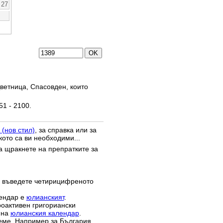
27
ветница, Спасовден, които
51 - 2100.
 (нов стил)
, за справка или за
кото са ви необходими...
да щракнете на препратките за
 въведете четирицифреното
лендар е
юлианският
.
роактивен григориански
 на
юлианския календар
.
реме. Например за България,