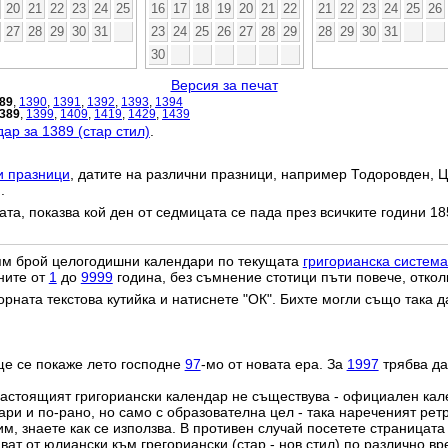
20
21
22
23
24
25
16
17
18
19
20
21
22
21
22
23
24
25
26
27
28
29
30
31
23
24
25
26
27
28
29
28
29
30
31
30
Версия за печат
89
,
1390
,
1391
,
1392
,
1393
,
1394
389
,
1399
,
1409
,
1419
,
1429
,
1439
ар за 1389 (стар стил)
.
и празници
, датите на различни празници, например Тодоровден, Ц
.
дата, показва кой ден от седмицата се пада през всичките години 18
лям брой целогодишни календари по текущата
григорианска система
ните от
1
до
9999
година, без съмнение стотици пъти повече, откол
орната текстова кутийка и натиснете "ОК". Бихте могли също така 
ще се покаже лето господне
97
-мо от новата ера. За
1997
трябва да
настоящият григориански календар не съществува - официален ка
ри и по-рано, но само с образователна цел - така нареченият рет
им, знаете как се използва. В противен случай посетете страницата
ат от юлиански към грегориански (стар - нов стил) по различно в