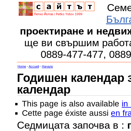
Семе
Бълг
проектиране и недви
ще ви свършим работа
0889-477-477, 088
Home
-
Accueil
-
Начало
Годишен календар за
календар
This page is also available
in
Cette page éxiste aussi
en fr
Седмицата започва в :