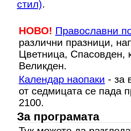
стил)
.
НОВО!
Православни п
различни празници, на
Цветница, Спасовден, к
Великден.
Календар наопаки
- за 
от седмицата се пада п
2100.
За програмата
Тук можете да разглед