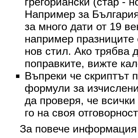
грегориански (стар - н
Например за България
за много дати от 19 в
например празниците 
нов стил. Ако трябва 
поправките, вижте ка
Въпреки че скриптът 
формули за изчислени
да проверя, че всички
го на своя отговорност
За повече информация 