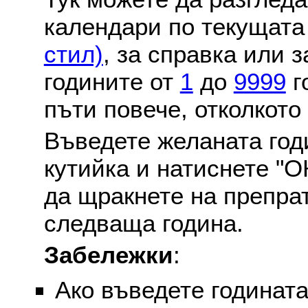
календари по текущат
стил)
, за справка или 
годините от
1
до
9999
г
пъти повече, отколкото
Въведете желаната годи
кутийка и натиснете "О
да щракнете на препра
следваща година.
Забележки
:
Ако въведете годината