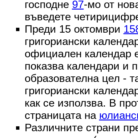
господне
97
-мо от нов
въведете четирицифре
Преди 15 октомври
15
григориански календа
официален календар 
показва календари и п
образователна цел - т
григориански календар
как се използва. В пр
страницата на
юлианс
Различните страни пр