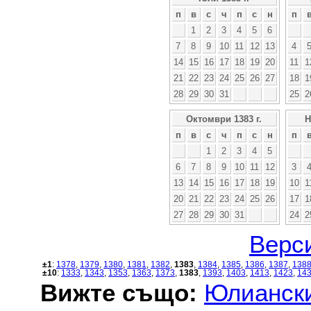
п
в
с
ч
п
с
н
п
1
2
3
4
5
6
7
8
9
10
11
12
13
4
14
15
16
17
18
19
20
11
1
21
22
23
24
25
26
27
18
1
28
29
30
31
25
2
Октомври 1383 г.
Н
п
в
с
ч
п
с
н
п
1
2
3
4
5
6
7
8
9
10
11
12
3
13
14
15
16
17
18
19
10
1
20
21
22
23
24
25
26
17
1
27
28
29
30
31
24
2
Верси
±1
:
1378
,
1379
,
1380
,
1381
,
1382
,
1383
,
1384
,
1385
,
1386
,
1387
,
138
±10
:
1333
,
1343
,
1353
,
1363
,
1373
,
1383
,
1393
,
1403
,
1413
,
1423
,
14
Вижте също:
Юлиански