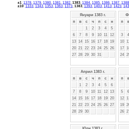
±1
:
1378
,
1379
,
1380
,
1381
,
1382
,
1383
,
1384
,
1385
,
1386
,
1387
,
138
±10
:
1333
,
1343
,
1353
,
1363
,
1373
,
1383
,
1393
,
1403
,
1413
,
1423
,
14
Януари 1383 г.
Ф
п
в
с
ч
п
с
н
п
1
2
3
4
5
6
7
8
9
10
11
12
3
13
14
15
16
17
18
19
10
1
20
21
22
23
24
25
26
17
1
27
28
29
30
31
24
2
Април 1383 г.
п
в
с
ч
п
с
н
п
1
2
3
4
5
6
7
8
9
10
11
12
13
5
14
15
16
17
18
19
20
12
1
21
22
23
24
25
26
27
19
2
28
29
30
26
2
Юли 1383 г.