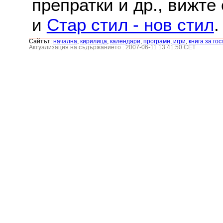
препратки и др., вижте
и
Стар стил - нов стил
.
Сайтът:
началнa
,
кирилица
,
календари
,
програми, игри
,
книга за гос
Актуализация на съдържанието : 2007-06-11 13:41:50 CET