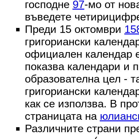
господне
97
-мо от нов
въведете четирицифре
Преди 15 октомври
15
григориански календа
официален календар 
показва календари и п
образователна цел - т
григориански календар
как се използва. В пр
страницата на
юлианс
Различните страни пр