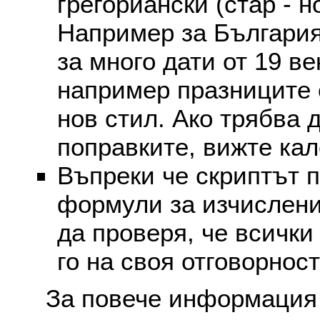
грегориански (стар - н
Например за България
за много дати от 19 в
например празниците 
нов стил. Ако трябва 
поправките, вижте ка
Въпреки че скриптът 
формули за изчислени
да проверя, че всички
го на своя отговорност
За повече информация 