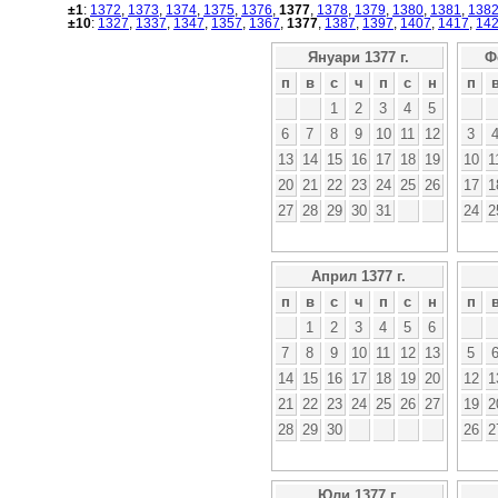
±1
:
1372
,
1373
,
1374
,
1375
,
1376
,
1377
,
1378
,
1379
,
1380
,
1381
,
138
±10
:
1327
,
1337
,
1347
,
1357
,
1367
,
1377
,
1387
,
1397
,
1407
,
1417
,
14
Януари 1377 г.
Ф
п
в
с
ч
п
с
н
п
1
2
3
4
5
6
7
8
9
10
11
12
3
13
14
15
16
17
18
19
10
1
20
21
22
23
24
25
26
17
1
27
28
29
30
31
24
2
Април 1377 г.
п
в
с
ч
п
с
н
п
1
2
3
4
5
6
7
8
9
10
11
12
13
5
14
15
16
17
18
19
20
12
1
21
22
23
24
25
26
27
19
2
28
29
30
26
2
Юли 1377 г.