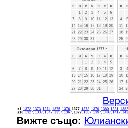
п
в
с
ч
п
с
н
п
1
2
3
4
5
6
7
8
9
10
11
12
13
4
14
15
16
17
18
19
20
11
1
21
22
23
24
25
26
27
18
1
28
29
30
31
25
2
Октомври 1377 г.
Н
п
в
с
ч
п
с
н
п
1
2
3
4
5
6
7
8
9
10
11
12
3
13
14
15
16
17
18
19
10
1
20
21
22
23
24
25
26
17
1
27
28
29
30
31
24
2
Верси
±1
:
1372
,
1373
,
1374
,
1375
,
1376
,
1377
,
1378
,
1379
,
1380
,
1381
,
138
±10
:
1327
,
1337
,
1347
,
1357
,
1367
,
1377
,
1387
,
1397
,
1407
,
1417
,
14
Вижте също:
Юлиански