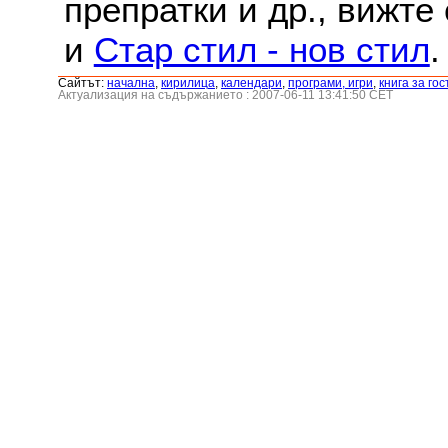
препратки и др., вижте
и
Стар стил - нов стил
.
Сайтът:
началнa
,
кирилица
,
календари
,
програми, игри
,
книга за гос
Актуализация на съдържанието : 2007-06-11 13:41:50 CET