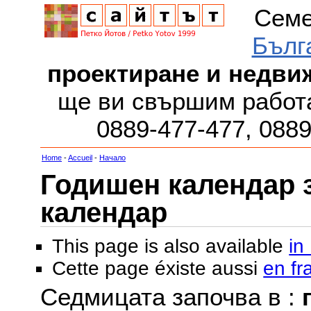
Семе
Бълг
проектиране и недви
ще ви свършим работа
0889-477-477, 088
Home
-
Accueil
-
Начало
Годишен календар за
календар
This page is also available
in
Cette page éxiste aussi
en fr
Седмицата започва в :