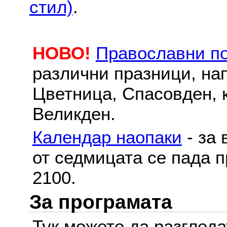
стил)
.
НОВО!
Православни п
различни празници, на
Цветница, Спасовден, к
Великден.
Календар наопаки
- за 
от седмицата се пада п
2100.
За програмата
Тук можете да разглед