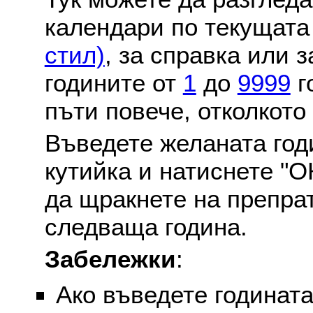
календари по текущат
стил)
, за справка или 
годините от
1
до
9999
г
пъти повече, отколкото
Въведете желаната годи
кутийка и натиснете "О
да щракнете на препра
следваща година.
Забележки
:
Ако въведете годината