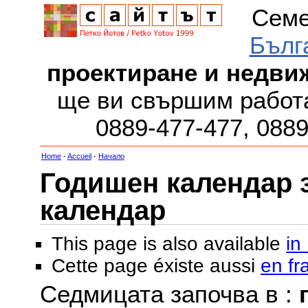
Семе
Бълг
проектиране и недви
ще ви свършим работа
0889-477-477, 088
Home
-
Accueil
-
Начало
Годишен календар за
календар
This page is also available
in
Cette page éxiste aussi
en fr
Седмицата започва в :