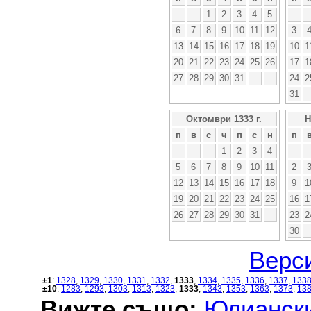
1
2
3
4
5
6
7
8
9
10
11
12
3
13
14
15
16
17
18
19
10
1
20
21
22
23
24
25
26
17
1
27
28
29
30
31
24
2
31
Октомври 1333 г.
Н
п
в
с
ч
п
с
н
п
1
2
3
4
5
6
7
8
9
10
11
2
12
13
14
15
16
17
18
9
1
19
20
21
22
23
24
25
16
1
26
27
28
29
30
31
23
2
30
Верси
±1
:
1328
,
1329
,
1330
,
1331
,
1332
,
1333
,
1334
,
1335
,
1336
,
1337
,
133
±10
:
1283
,
1293
,
1303
,
1313
,
1323
,
1333
,
1343
,
1353
,
1363
,
1373
,
13
Вижте също:
Юлиански