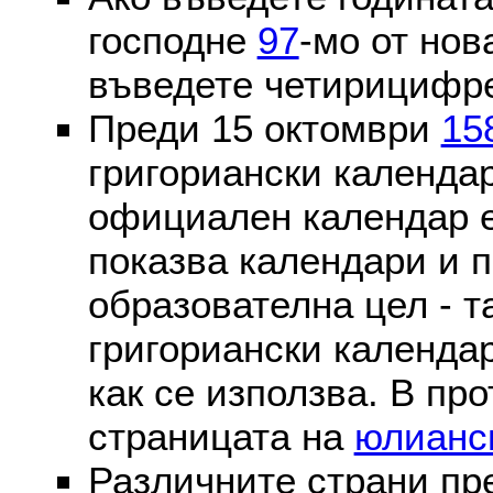
господне
97
-мо от нов
въведете четирицифре
Преди 15 октомври
15
григориански календа
официален календар 
показва календари и п
образователна цел - т
григориански календар
как се използва. В пр
страницата на
юлианс
Различните страни пр