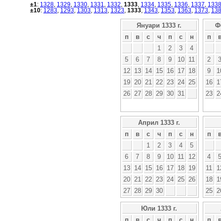
±1
:
1328
,
1329
,
1330
,
1331
,
1332
,
1333
,
1334
,
1335
,
1336
,
1337
,
133
±10
:
1283
,
1293
,
1303
,
1313
,
1323
,
1333
,
1343
,
1353
,
1363
,
1373
,
13
Януари 1333 г.
Ф
п
в
с
ч
п
с
н
п
1
2
3
4
5
6
7
8
9
10
11
2
12
13
14
15
16
17
18
9
1
19
20
21
22
23
24
25
16
1
26
27
28
29
30
31
23
2
Април 1333 г.
п
в
с
ч
п
с
н
п
1
2
3
4
5
6
7
8
9
10
11
12
4
13
14
15
16
17
18
19
11
1
20
21
22
23
24
25
26
18
1
27
28
29
30
25
2
Юли 1333 г.
п
в
с
ч
п
с
н
п