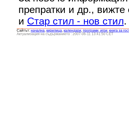
препратки и др., вижте
и
Стар стил - нов стил
.
Сайтът:
началнa
,
кирилица
,
календари
,
програми, игри
,
книга за гос
Актуализация на съдържанието : 2007-06-11 13:41:50 CET