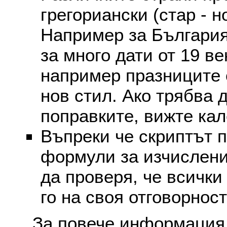
грегориански (стар - н
Например за България
за много дати от 19 в
например празниците 
нов стил. Ако трябва 
поправките, вижте ка
Въпреки че скриптът 
формули за изчислени
да проверя, че всички
го на своя отговорност
За повече информация 