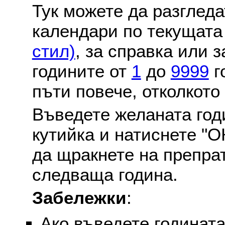
Тук можете да разглед
календари по текущат
стил)
, за справка или 
годините от
1
до
9999
г
пъти повече, отколкото
Въведете желаната годи
кутийка и натиснете "О
да щракнете на препра
следваща година.
Забележки
:
Ако въведете годината