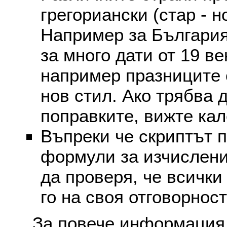
грегориански (стар - н
Например за България
за много дати от 19 в
например празниците 
нов стил. Ако трябва 
поправките, вижте ка
Въпреки че скриптът 
формули за изчислени
да проверя, че всички
го на своя отговорност
За повече информация 