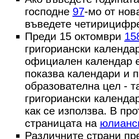
господне
97
-мо от нов
въведете четирицифре
Преди 15 октомври
15
григориански календа
официален календар 
показва календари и п
образователна цел - т
григориански календар
как се използва. В пр
страницата на
юлианс
Различните страни пр