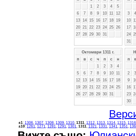
1
2
3
4
5
6
7
8
9
10
11
12
3
13
14
15
16
17
18
19
10
1
20
21
22
23
24
25
26
17
1
27
28
29
30
31
24
2
31
Октомври 1311 г.
Н
п
в
с
ч
п
с
н
п
1
2
3
4
5
6
7
8
9
10
11
2
12
13
14
15
16
17
18
9
1
19
20
21
22
23
24
25
16
1
26
27
28
29
30
31
23
2
30
Верси
±1
:
1306
,
1307
,
1308
,
1309
,
1310
,
1311
,
1312
,
1313
,
1314
,
1315
,
1316
±10
:
1261
,
1271
,
1281
,
1291
,
1301
,
1311
,
1321
,
1331
,
1341
,
1351
,
136
Вижте също:
Юлиански