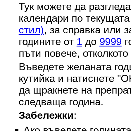
Тук можете да разглед
календари по текущат
стил)
, за справка или 
годините от
1
до
9999
г
пъти повече, отколкото
Въведете желаната годи
кутийка и натиснете "О
да щракнете на препра
следваща година.
Забележки
:
Ако въведете годината