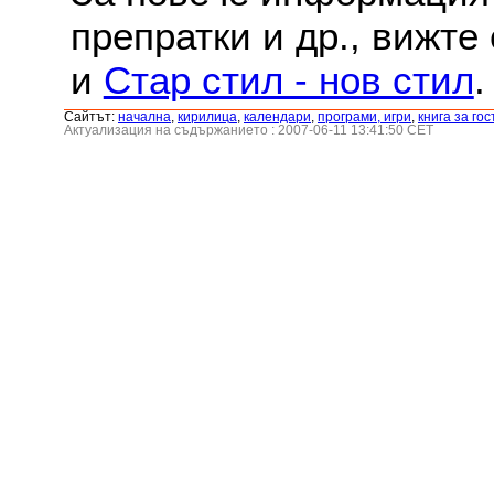
препратки и др., вижте
и
Стар стил - нов стил
.
Сайтът:
началнa
,
кирилица
,
календари
,
програми, игри
,
книга за гос
Актуализация на съдържанието : 2007-06-11 13:41:50 CET