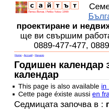
Семе
Бълг
проектиране и недви
ще ви свършим работа
0889-477-477, 088
Home
-
Accueil
-
Начало
Годишен календар за
календар
This page is also available
in
Cette page éxiste aussi
en fr
Седмицата започва в :