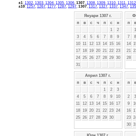
±1
:
1302
,
1303
,
1304
,
1305
,
1306
,
1307
,
1308
,
1309
,
1310
,
1311
,
1312
±10
:
1257
,
1267
,
1277
,
1287
,
1297
,
1307
,
1317
,
1327
,
1337
,
1347
,
13
Януари 1307 г.
Ф
п
в
с
ч
п
с
н
п
1
2
3
4
5
6
7
8
9
7
10
11
12
13
14
15
16
14
1
17
18
19
20
21
22
23
21
2
24
25
26
27
28
29
30
28
31
Април 1307 г.
п
в
с
ч
п
с
н
п
1
2
3
4
5
6
7
8
9
10
2
11
12
13
14
15
16
17
9
1
18
19
20
21
22
23
24
16
1
25
26
27
28
29
30
23
2
30
3
Юли 1307 г.