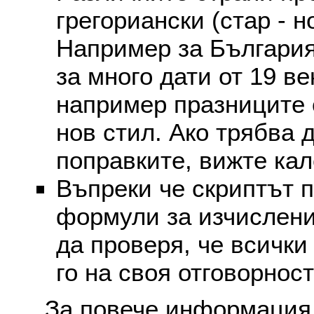
грегориански (стар - н
Например за България
за много дати от 19 в
например празниците 
нов стил. Ако трябва 
поправките, вижте ка
Въпреки че скриптът 
формули за изчислени
да проверя, че всички
го на своя отговорност
За повече информация 