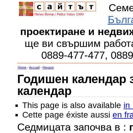
Семе
Бълг
проектиране и недви
ще ви свършим работа
0889-477-477, 088
Home
-
Accueil
-
Начало
Годишен календар за
календар
This page is also available
in
Cette page éxiste aussi
en fr
Седмицата започва в :