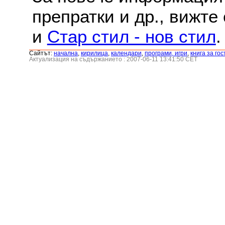
препратки и др., вижте
и
Стар стил - нов стил
.
Сайтът:
началнa
,
кирилица
,
календари
,
програми, игри
,
книга за гос
Актуализация на съдържанието : 2007-06-11 13:41:50 CET