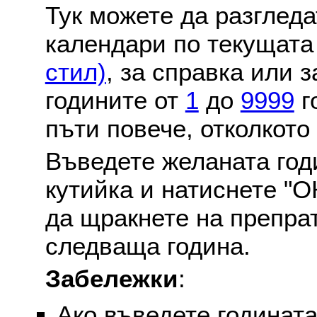
Тук можете да разглед
календари по текущат
стил)
, за справка или 
годините от
1
до
9999
г
пъти повече, отколкото
Въведете желаната годи
кутийка и натиснете "О
да щракнете на препра
следваща година.
Забележки
:
Ако въведете годината