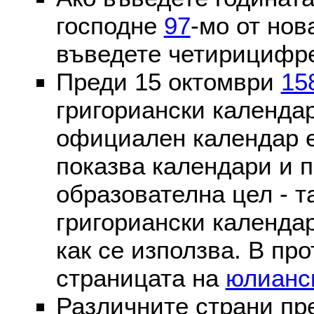
господне
97
-мо от нов
въведете четирицифре
Преди 15 октомври
15
григориански календа
официален календар 
показва календари и п
образователна цел - т
григориански календар
как се използва. В пр
страницата на
юлианс
Различните страни пр