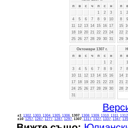
п
в
с
ч
п
с
н
п
1
2
3
1
4
5
6
7
8
9
10
8
11
12
13
14
15
16
17
15
1
18
19
20
21
22
23
24
22
2
25
26
27
28
29
30
31
29
3
Октомври 1307 г.
Н
п
в
с
ч
п
с
н
п
1
2
3
4
5
6
7
8
9
7
10
11
12
13
14
15
16
14
1
17
18
19
20
21
22
23
21
2
24
25
26
27
28
29
30
28
2
31
Верси
±1
:
1302
,
1303
,
1304
,
1305
,
1306
,
1307
,
1308
,
1309
,
1310
,
1311
,
1312
±10
:
1257
,
1267
,
1277
,
1287
,
1297
,
1307
,
1317
,
1327
,
1337
,
1347
,
13
Вижте също:
Юлиански