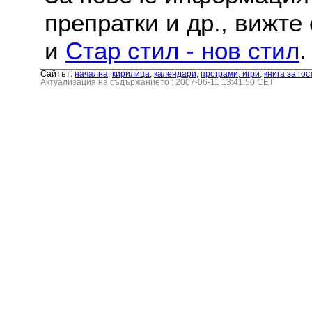
препратки и др., вижте
и
Стар стил - нов стил
.
Сайтът:
началнa
,
кирилица
,
календари
,
програми, игри
,
книга за гос
Актуализация на съдържанието : 2007-06-11 13:41:50 CET