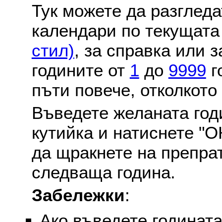
Тук можете да разглед
календари по текущат
стил)
, за справка или 
годините от
1
до
9999
г
пъти повече, отколкото
Въведете желаната годи
кутийка и натиснете "О
да щракнете на препра
следваща година.
Забележки
:
Ако въведете годината