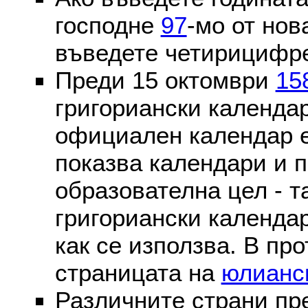
господне
97
-мо от нов
въведете четирицифре
Преди 15 октомври
15
григориански календа
официален календар 
показва календари и п
образователна цел - т
григориански календар
как се използва. В пр
страницата на
юлианс
Различните страни пр