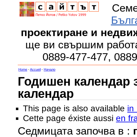
Семе
Бълг
проектиране и недви
ще ви свършим работа
0889-477-477, 088
Home
-
Accueil
-
Начало
Годишен календар за
календар
This page is also available
in
Cette page éxiste aussi
en fr
Седмицата започва в :