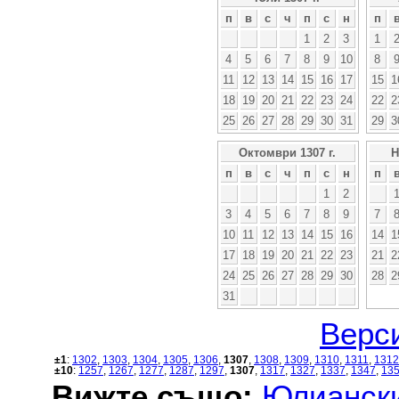
п
в
с
ч
п
с
н
п
1
2
3
1
4
5
6
7
8
9
10
8
11
12
13
14
15
16
17
15
1
18
19
20
21
22
23
24
22
2
25
26
27
28
29
30
31
29
3
Октомври 1307 г.
Н
п
в
с
ч
п
с
н
п
1
2
3
4
5
6
7
8
9
7
10
11
12
13
14
15
16
14
1
17
18
19
20
21
22
23
21
2
24
25
26
27
28
29
30
28
2
31
Верси
±1
:
1302
,
1303
,
1304
,
1305
,
1306
,
1307
,
1308
,
1309
,
1310
,
1311
,
1312
±10
:
1257
,
1267
,
1277
,
1287
,
1297
,
1307
,
1317
,
1327
,
1337
,
1347
,
13
Вижте също:
Юлиански