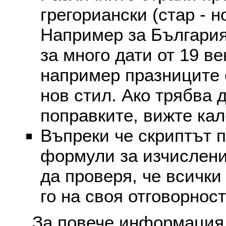
грегориански (стар - н
Например за България
за много дати от 19 в
например празниците 
нов стил. Ако трябва 
поправките, вижте ка
Въпреки че скриптът 
формули за изчислени
да проверя, че всички
го на своя отговорност
За повече информация 