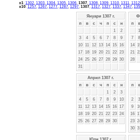
±1
:
1302
,
1303
,
1304
,
1305
,
1306
,
1307
,
1308
,
1309
,
1310
,
1311
,
1312
±10
:
1257
,
1267
,
1277
,
1287
,
1297
,
1307
,
1317
,
1327
,
1337
,
1347
,
13
Януари 1307 г.
Ф
п
в
с
ч
п
с
н
п
1
2
3
4
5
6
7
8
9
7
10
11
12
13
14
15
16
14
1
17
18
19
20
21
22
23
21
2
24
25
26
27
28
29
30
28
31
Април 1307 г.
п
в
с
ч
п
с
н
п
1
2
3
4
5
6
7
8
9
10
2
11
12
13
14
15
16
17
9
1
18
19
20
21
22
23
24
16
1
25
26
27
28
29
30
23
2
30
3
Юли 1307 г.