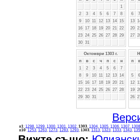
1
2
3
4
5
6
7
8
6
9
10
11
12
13
14
15
13
1
16
17
18
19
20
21
22
20
2
23
24
25
26
27
28
29
27
2
30
31
Октомври 1303 г.
Н
п
в
с
ч
п
с
н
п
1
2
3
4
5
6
7
8
9
10
11
12
13
14
5
15
16
17
18
19
20
21
12
1
22
23
24
25
26
27
28
19
2
29
30
31
26
2
Верси
±1
:
1298
,
1299
,
1300
,
1301
,
1302
,
1303
,
1304
,
1305
,
1306
,
1307
,
130
±10
:
1253
,
1263
,
1273
,
1283
,
1293
,
1303
,
1313
,
1323
,
1333
,
1343
,
13
Вижте също:
Юлиански