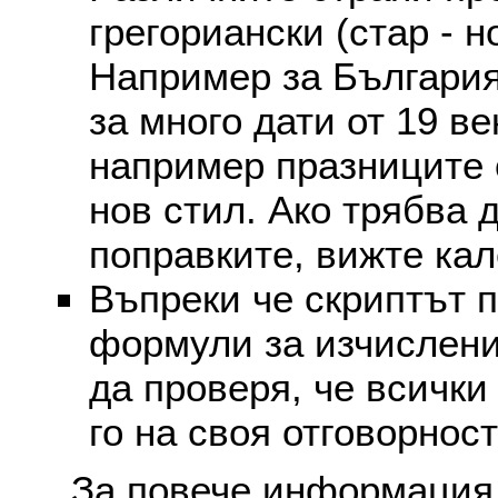
грегориански (стар - н
Например за България
за много дати от 19 в
например празниците 
нов стил. Ако трябва 
поправките, вижте ка
Въпреки че скриптът 
формули за изчислени
да проверя, че всички
го на своя отговорност
За повече информация 