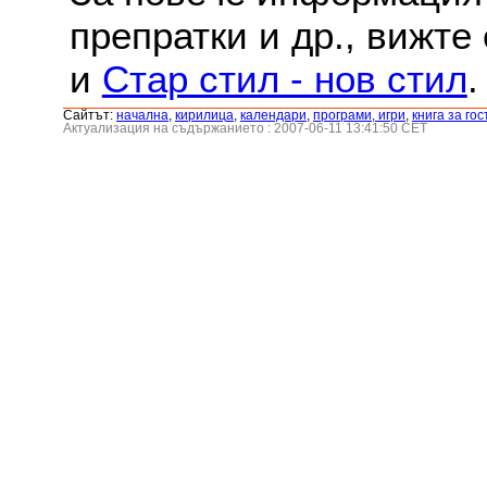
препратки и др., вижте
и
Стар стил - нов стил
.
Сайтът:
началнa
,
кирилица
,
календари
,
програми, игри
,
книга за гос
Актуализация на съдържанието : 2007-06-11 13:41:50 CET