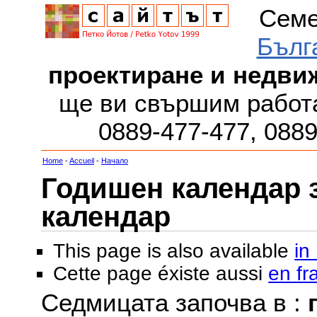
Семе
Бълг
проектиране и недви
ще ви свършим работа
0889-477-477, 088
Home
-
Accueil
-
Начало
Годишен календар за
календар
This page is also available
in
Cette page éxiste aussi
en fr
Седмицата започва в :