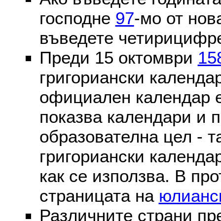
господне
97
-мо от нов
въведете четирицифре
Преди 15 октомври
15
григориански календа
официален календар 
показва календари и п
образователна цел - т
григориански календар
как се използва. В пр
страницата на
юлианс
Различните страни пр