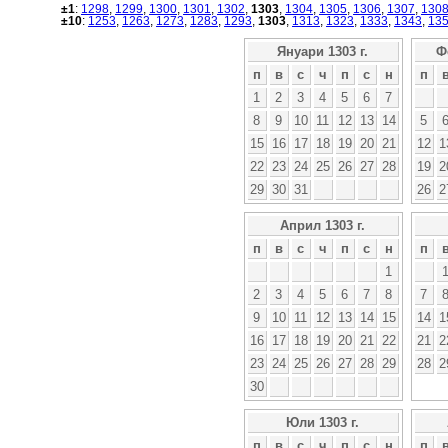
±1
:
1298
,
1299
,
1300
,
1301
,
1302
,
1303
,
1304
,
1305
,
1306
,
1307
,
130
±10
:
1253
,
1263
,
1273
,
1283
,
1293
,
1303
,
1313
,
1323
,
1333
,
1343
,
13
Януари 1303 г.
Ф
п
в
с
ч
п
с
н
п
1
2
3
4
5
6
7
8
9
10
11
12
13
14
5
15
16
17
18
19
20
21
12
1
22
23
24
25
26
27
28
19
2
29
30
31
26
2
Април 1303 г.
п
в
с
ч
п
с
н
п
1
2
3
4
5
6
7
8
7
9
10
11
12
13
14
15
14
1
16
17
18
19
20
21
22
21
2
23
24
25
26
27
28
29
28
2
30
Юли 1303 г.
п
в
с
ч
п
с
н
п