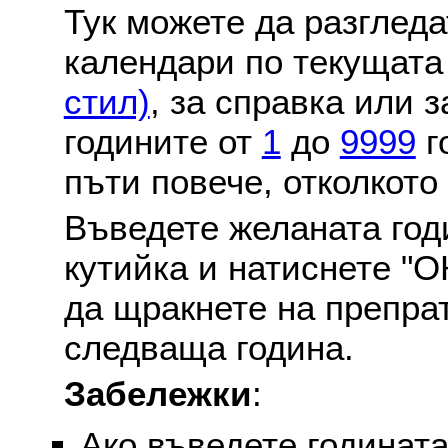
Тук можете да разглед
календари по текущат
стил)
, за справка или 
годините от
1
до
9999
г
пъти повече, отколкото
Въведете желаната годи
кутийка и натиснете "О
да щракнете на препра
следваща година.
Забележки
:
Ако въведете годината