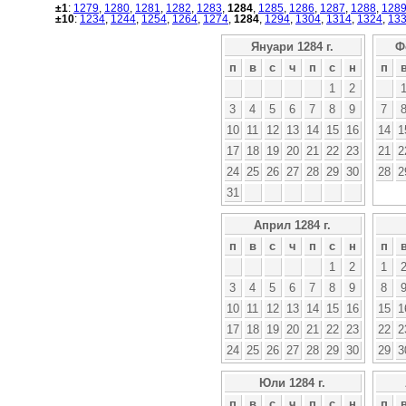
±1
:
1279
,
1280
,
1281
,
1282
,
1283
,
1284
,
1285
,
1286
,
1287
,
1288
,
128
±10
:
1234
,
1244
,
1254
,
1264
,
1274
,
1284
,
1294
,
1304
,
1314
,
1324
,
13
Януари 1284 г.
Ф
п
в
с
ч
п
с
н
п
1
2
3
4
5
6
7
8
9
7
10
11
12
13
14
15
16
14
1
17
18
19
20
21
22
23
21
2
24
25
26
27
28
29
30
28
2
31
Април 1284 г.
п
в
с
ч
п
с
н
п
1
2
1
3
4
5
6
7
8
9
8
10
11
12
13
14
15
16
15
1
17
18
19
20
21
22
23
22
2
24
25
26
27
28
29
30
29
3
Юли 1284 г.
п
в
с
ч
п
с
н
п