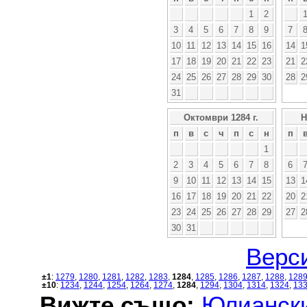
1
2
3
4
5
6
7
8
9
7
10
11
12
13
14
15
16
14
1
17
18
19
20
21
22
23
21
2
24
25
26
27
28
29
30
28
2
31
Октомври 1284 г.
Н
п
в
с
ч
п
с
н
п
1
2
3
4
5
6
7
8
6
9
10
11
12
13
14
15
13
1
16
17
18
19
20
21
22
20
2
23
24
25
26
27
28
29
27
2
30
31
Верси
±1
:
1279
,
1280
,
1281
,
1282
,
1283
,
1284
,
1285
,
1286
,
1287
,
1288
,
128
±10
:
1234
,
1244
,
1254
,
1264
,
1274
,
1284
,
1294
,
1304
,
1314
,
1324
,
13
Вижте също:
Юлиански