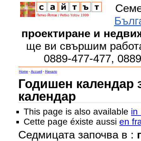
Семе
Бълг
проектиране и недви
ще ви свършим работа
0889-477-477, 088
Home
-
Accueil
-
Начало
Годишен календар за
календар
This page is also available
in
Cette page éxiste aussi
en fr
Седмицата започва в :