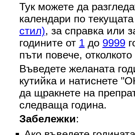
Тук можете да разглед
календари по текущат
стил)
, за справка или 
годините от
1
до
9999
г
пъти повече, отколкото
Въведете желаната годи
кутийка и натиснете "О
да щракнете на препра
следваща година.
Забележки
:
Ако въведете годината