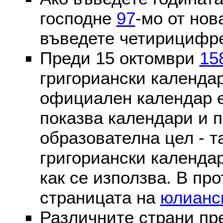
господне
97
-мо от нов
въведете четирицифре
Преди 15 октомври
15
григориански календа
официален календар 
показва календари и п
образователна цел - т
григориански календар
как се използва. В пр
страницата на
юлианс
Различните страни пр