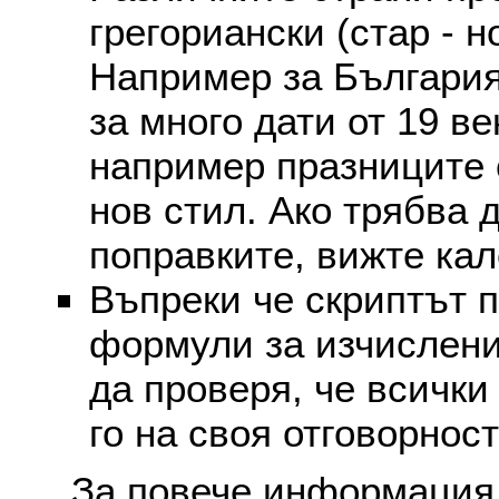
грегориански (стар - н
Например за България
за много дати от 19 в
например празниците 
нов стил. Ако трябва 
поправките, вижте ка
Въпреки че скриптът 
формули за изчислени
да проверя, че всички
го на своя отговорност
За повече информация 