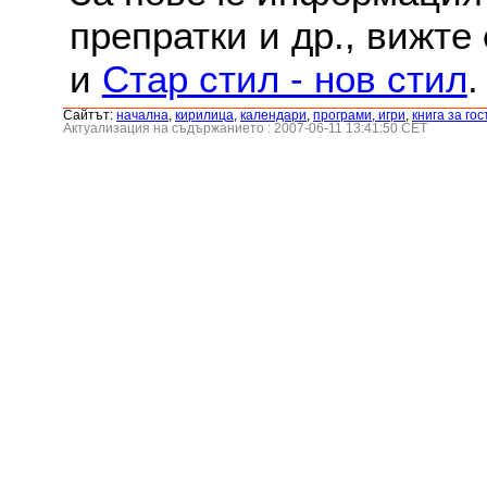
препратки и др., вижте
и
Стар стил - нов стил
.
Сайтът:
началнa
,
кирилица
,
календари
,
програми, игри
,
книга за гос
Актуализация на съдържанието : 2007-06-11 13:41:50 CET