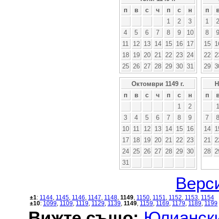
п
в
с
ч
п
с
н
п
1
2
3
1
4
5
6
7
8
9
10
8
11
12
13
14
15
16
17
15
1
18
19
20
21
22
23
24
22
2
25
26
27
28
29
30
31
29
3
Октомври 1149 г.
Н
п
в
с
ч
п
с
н
п
1
2
3
4
5
6
7
8
9
7
10
11
12
13
14
15
16
14
1
17
18
19
20
21
22
23
21
2
24
25
26
27
28
29
30
28
2
31
Верси
±1
:
1144
,
1145
,
1146
,
1147
,
1148
,
1149
,
1150
,
1151
,
1152
,
1153
,
1154
±10
:
1099
,
1109
,
1119
,
1129
,
1139
,
1149
,
1159
,
1169
,
1179
,
1189
,
1199
Вижте също:
Юлиански