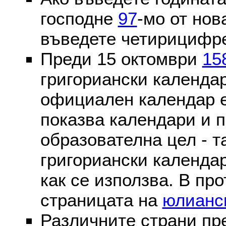
господне
97
-мо от нов
въведете четирицифре
Преди 15 октомври
15
григориански календа
официален календар 
показва календари и п
образователна цел - т
григориански календар
как се използва. В пр
страницата на
юлианс
Различните страни пр