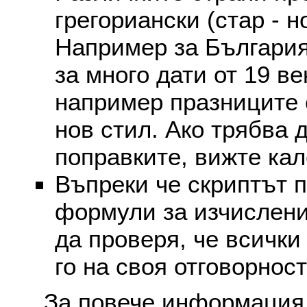
грегориански (стар - н
Например за България
за много дати от 19 в
например празниците 
нов стил. Ако трябва 
поправките, вижте ка
Въпреки че скриптът 
формули за изчислени
да проверя, че всички
го на своя отговорност
За повече информация 