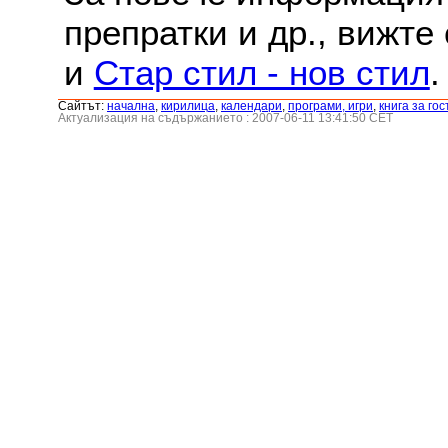
препратки и др., вижте
и
Стар стил - нов стил
.
Сайтът:
началнa
,
кирилица
,
календари
,
програми, игри
,
книга за гос
Актуализация на съдържанието : 2007-06-11 13:41:50 CET