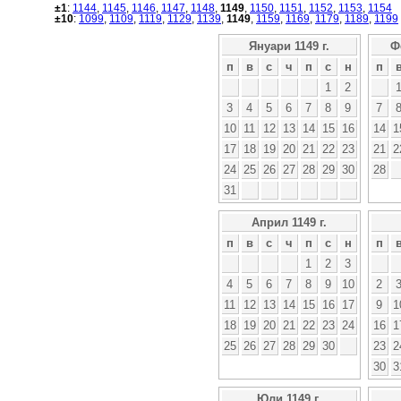
±1
:
1144
,
1145
,
1146
,
1147
,
1148
,
1149
,
1150
,
1151
,
1152
,
1153
,
1154
±10
:
1099
,
1109
,
1119
,
1129
,
1139
,
1149
,
1159
,
1169
,
1179
,
1189
,
1199
Януари 1149 г.
Ф
п
в
с
ч
п
с
н
п
1
2
3
4
5
6
7
8
9
7
10
11
12
13
14
15
16
14
1
17
18
19
20
21
22
23
21
2
24
25
26
27
28
29
30
28
31
Април 1149 г.
п
в
с
ч
п
с
н
п
1
2
3
4
5
6
7
8
9
10
2
11
12
13
14
15
16
17
9
1
18
19
20
21
22
23
24
16
1
25
26
27
28
29
30
23
2
30
3
Юли 1149 г.