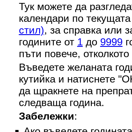
Тук можете да разглед
календари по текущат
стил)
, за справка или 
годините от
1
до
9999
г
пъти повече, отколкото
Въведете желаната годи
кутийка и натиснете "О
да щракнете на препра
следваща година.
Забележки
:
Ако въведете годината