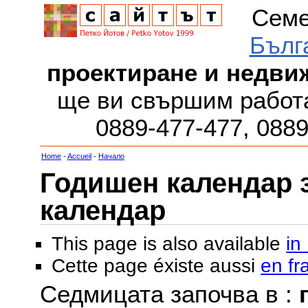
Семе
Бълг
проектиране и недви
ще ви свършим работа
0889-477-477, 088
Home
-
Accueil
-
Начало
Годишен календар за
календар
This page is also available
in
Cette page éxiste aussi
en fr
Седмицата започва в :