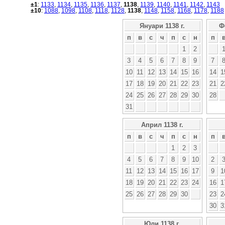
±1
:
1133
,
1134
,
1135
,
1136
,
1137
,
1138
,
1139
,
1140
,
1141
,
1142
,
1143
±10
:
1088
,
1098
,
1108
,
1118
,
1128
,
1138
,
1148
,
1158
,
1168
,
1178
,
1188
Януари 1138 г.
Ф
п
в
с
ч
п
с
н
п
1
2
3
4
5
6
7
8
9
7
10
11
12
13
14
15
16
14
1
17
18
19
20
21
22
23
21
2
24
25
26
27
28
29
30
28
31
Април 1138 г.
п
в
с
ч
п
с
н
п
1
2
3
4
5
6
7
8
9
10
2
11
12
13
14
15
16
17
9
1
18
19
20
21
22
23
24
16
1
25
26
27
28
29
30
23
2
30
3
Юли 1138 г.