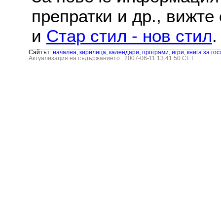
препратки и др., вижте
и
Стар стил - нов стил
.
Сайтът:
началнa
,
кирилица
,
календари
,
програми, игри
,
книга за гос
Актуализация на съдържанието : 2007-06-11 13:41:50 CET