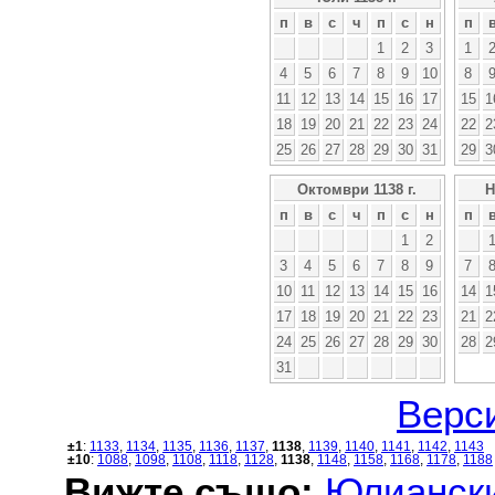
п
в
с
ч
п
с
н
п
1
2
3
1
4
5
6
7
8
9
10
8
11
12
13
14
15
16
17
15
1
18
19
20
21
22
23
24
22
2
25
26
27
28
29
30
31
29
3
Октомври 1138 г.
Н
п
в
с
ч
п
с
н
п
1
2
3
4
5
6
7
8
9
7
10
11
12
13
14
15
16
14
1
17
18
19
20
21
22
23
21
2
24
25
26
27
28
29
30
28
2
31
Верси
±1
:
1133
,
1134
,
1135
,
1136
,
1137
,
1138
,
1139
,
1140
,
1141
,
1142
,
1143
±10
:
1088
,
1098
,
1108
,
1118
,
1128
,
1138
,
1148
,
1158
,
1168
,
1178
,
1188
Вижте също:
Юлиански