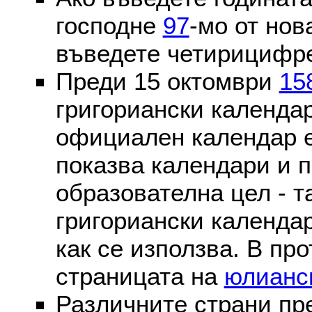
господне
97
-мо от нов
въведете четирицифре
Преди 15 октомври
15
григориански календа
официален календар 
показва календари и п
образователна цел - т
григориански календар
как се използва. В пр
страницата на
юлианс
Различните страни пр