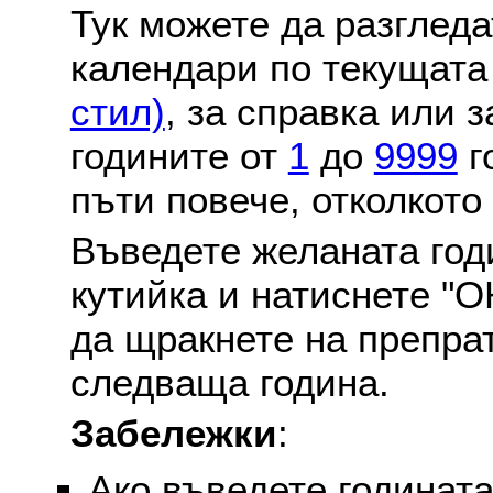
Тук можете да разглед
календари по текущат
стил)
, за справка или 
годините от
1
до
9999
г
пъти повече, отколкото
Въведете желаната годи
кутийка и натиснете "О
да щракнете на препра
следваща година.
Забележки
:
Ако въведете годината