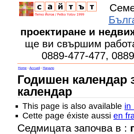
Семе
Бълг
проектиране и недви
ще ви свършим работа
0889-477-477, 088
Home
-
Accueil
-
Начало
Годишен календар за
календар
This page is also available
in
Cette page éxiste aussi
en fr
Седмицата започва в :