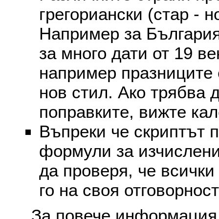
грегориански (стар - н
Например за България
за много дати от 19 в
например празниците 
нов стил. Ако трябва 
поправките, вижте ка
Въпреки че скриптът 
формули за изчислени
да проверя, че всички
го на своя отговорност
За повече информация 