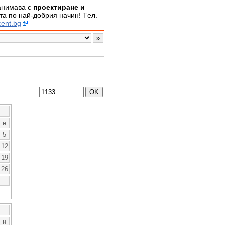
занимава с
проектиране и
а по най-добрия начин! Tел.
ent.bg
н
5
12
19
26
н