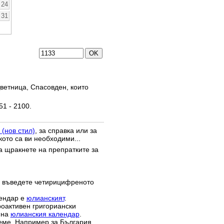
24
31
ветница, Спасовден, които
51 - 2100.
 (нов стил)
, за справка или за
кото са ви необходими...
да щракнете на препратките за
 въведете четирицифреното
лендар е
юлианският
.
роактивен григориански
 на
юлианския календар
.
реме. Например за България,