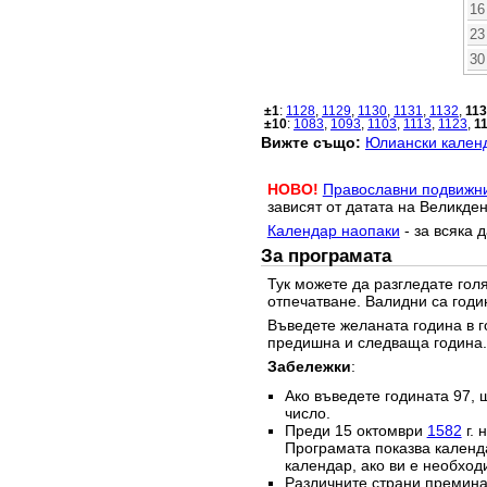
16
23
30
±1
:
1128
,
1129
,
1130
,
1131
,
1132
,
11
±10
:
1083
,
1093
,
1103
,
1113
,
1123
,
1
Вижте също:
Юлиански календ
НОВО!
Православни подвижн
зависят от датата на Великден
Календар наопаки
- за всяка 
За програмата
Тук можете да разгледате го
отпечатване. Валидни са годи
Въведете желаната година в г
предишна и следваща година.
Забележки
:
Ако въведете годината 97, 
число.
Преди 15 октомври
1582
г. 
Програмата показва календа
календар, ако ви е необход
Различните страни преминав