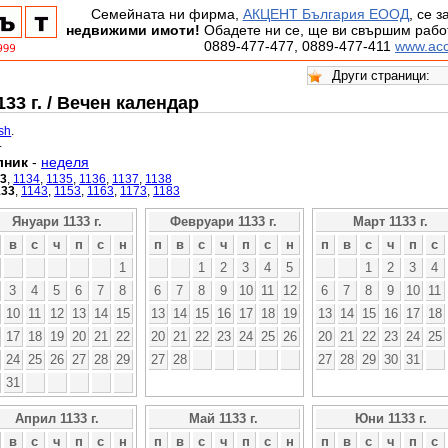
Семейната ни фирма,
АКЦЕНТ България ЕООД
, се 
недвижими имоти!
Обадете ни се, ще ви свършим работ
0889-477-477, 0889-477-411
www.acc
33 г. / Вечен календар
ish
.
.
лник
-
неделя
33
,
1134
,
1135
,
1136
,
1137
,
1138
133
,
1143
,
1153
,
1163
,
1173
,
1183
Януари 1133 г.
Февруари 1133 г.
Март 1133 г.
в
с
ч
п
с
н
п
в
с
ч
п
с
н
п
в
с
ч
п
с
1
1
2
3
4
5
1
2
3
4
3
4
5
6
7
8
6
7
8
9
10
11
12
6
7
8
9
10
11
10
11
12
13
14
15
13
14
15
16
17
18
19
13
14
15
16
17
18
17
18
19
20
21
22
20
21
22
23
24
25
26
20
21
22
23
24
25
24
25
26
27
28
29
27
28
27
28
29
30
31
31
Април 1133 г.
Май 1133 г.
Юни 1133 г.
в
с
ч
п
с
н
п
в
с
ч
п
с
н
п
в
с
ч
п
с