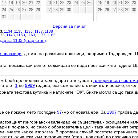
17
18
19
20
21
22
20
21
22
23
24
25
26
18
19
20
21
22
23
24
25
26
27
28
29
27
28
29
30
25
26
27
28
29
30
31
Версия за печат
33
,
1134
,
1135
,
1136
,
1137
,
1138
133
,
1143
,
1153
,
1163
,
1173
,
1183
ар за 1133 (стар стил)
.
и празници
, датите на различни празници, например Тодоровден, Ц
.
дата, показва кой ден от седмицата се пада през всичките години 18
лям брой целогодишни календари по текущата
григорианска система
ните от
1
до
9999
година, без съмнение стотици пъти повече, откол
орната текстова кутийка и натиснете "ОК". Бихте могли също така 
ще се покаже лето господне
97
-мо от новата ера. За
1997
трябва да
настоящият григориански календар не съществува - официален ка
ри и по-рано, но само с образователна цел - така нареченият рет
им, знаете как се използва. В противен случай посетете страницата
ат от юлиански към грегориански (стар - нов стил) по различно в