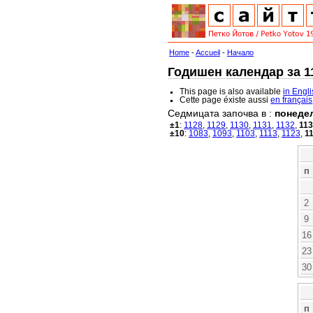
Home
-
Accueil
-
Начало
Годишен календар за 11
This page is also available
in Engl
Cette page éxiste aussi
en français
Седмицата започва в :
понеде
±1
:
1128
,
1129
,
1130
,
1131
,
1132
,
11
±10
:
1083
,
1093
,
1103
,
1113
,
1123
,
1
п
2
9
16
23
30
п