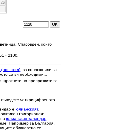
26
ветница, Спасовден, които
51 - 2100.
 (нов стил)
, за справка или за
кото са ви необходими...
да щракнете на препратките за
 въведете четирицифреното
лендар е
юлианският
.
роактивен григориански
 на
юлианския календар
.
реме. Например за България,
зниците обикновено се