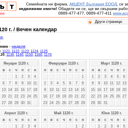
Семейната ни фирма,
АКЦЕНТ България ЕООД
, се 
недвижими имоти!
Обадете ни се, ще ви свършим работ
0889-477-477, 0889-477-411
www.acc
20 г. / Вечен календар
ish
.
.
лник
-
неделя
0
,
1121
,
1122
,
1123
,
1124
,
1125
120
,
1130
,
1140
,
1150
,
1160
,
1170
Януари 1120 г.
Февруари 1120 г.
Март 1120 г.
в
с
ч
п
с
н
п
в
с
ч
п
с
н
п
в
с
ч
п
с
1
2
3
4
1
1
2
3
4
5
6
6
7
8
9
10
11
2
3
4
5
6
7
8
8
9
10
11
12
13
13
14
15
16
17
18
9
10
11
12
13
14
15
15
16
17
18
19
20
20
21
22
23
24
25
16
17
18
19
20
21
22
22
23
24
25
26
27
27
28
29
30
31
23
24
25
26
27
28
29
29
30
31
Април 1120 г.
Май 1120 г.
Юни 1120 г.
в
с
ч
п
с
н
п
в
с
ч
п
с
н
п
в
с
ч
п
с
1
2
3
4
1
2
1
2
3
4
5