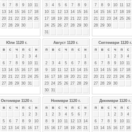
6
7
8
9
10
11
3
4
5
6
7
8
9
7
8
9
10
11
12
13
14
15
16
17
18
10
11
12
13
14
15
16
14
15
16
17
18
19
20
21
22
23
24
25
17
18
19
20
21
22
23
21
22
23
24
25
26
27
28
29
30
24
25
26
27
28
29
30
28
29
30
31
Юли 1120 г.
Август 1120 г.
Септември 1120 г.
в
с
ч
п
с
н
п
в
с
ч
п
с
н
п
в
с
ч
п
с
1
2
3
4
1
1
2
3
4
6
7
8
9
10
11
2
3
4
5
6
7
8
6
7
8
9
10
11
13
14
15
16
17
18
9
10
11
12
13
14
15
13
14
15
16
17
18
20
21
22
23
24
25
16
17
18
19
20
21
22
20
21
22
23
24
25
27
28
29
30
31
23
24
25
26
27
28
29
27
28
29
30
30
31
Октомври 1120 г.
Ноември 1120 г.
Декември 1120 г.
в
с
ч
п
с
н
п
в
с
ч
п
с
н
п
в
с
ч
п
с
1
2
3
1
2
3
4
5
6
7
1
2
3
4
5
6
7
8
9
10
8
9
10
11
12
13
14
6
7
8
9
10
11
12
13
14
15
16
17
15
16
17
18
19
20
21
13
14
15
16
17
18