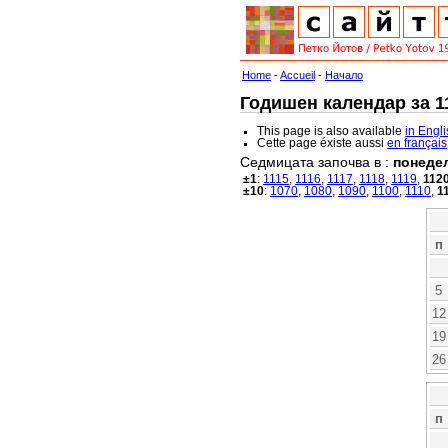
Home
-
Accueil
-
Начало
Годишен календар за 11
This page is also available
in Engl
Cette page éxiste aussi
en français
Седмицата започва в :
понеде
±1
:
1115
,
1116
,
1117
,
1118
,
1119
,
112
±10
:
1070
,
1080
,
1090
,
1100
,
1110
,
1
п
5
12
19
26
п