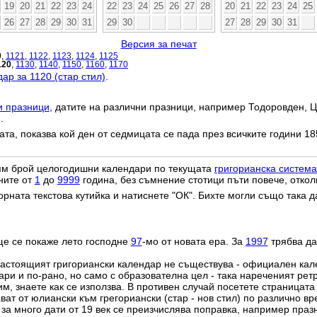
19
20
21
22
23
24
22
23
24
25
26
27
28
20
21
22
23
24
25
26
27
28
29
30
31
29
30
27
28
29
30
31
Версия за печат
0
,
1121
,
1122
,
1123
,
1124
,
1125
120
,
1130
,
1140
,
1150
,
1160
,
1170
ар за 1120 (стар стил)
.
и празници
, датите на различни празници, например Тодоровден, Ц
.
дата, показва кой ден от седмицата се пада през всичките години 18
лям брой целогодишни календари по текущата
григорианска система
ните от
1
до
9999
година, без съмнение стотици пъти повече, откол
орната текстова кутийка и натиснете "ОК". Бихте могли също така 
ще се покаже лето господне
97
-мо от новата ера. За
1997
трябва да
настоящият григориански календар не съществува - официален ка
ри и по-рано, но само с образователна цел - така нареченият рет
им, знаете как се използва. В противен случай посетете страницата
ат от юлиански към грегориански (стар - нов стил) по различно в
о за много дати от 19 век се преизчислява поправка, например пра