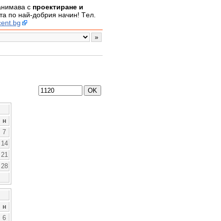
занимава с
проектиране и
а по най-добрия начин! Tел.
ent.bg
н
7
14
21
28
н
6