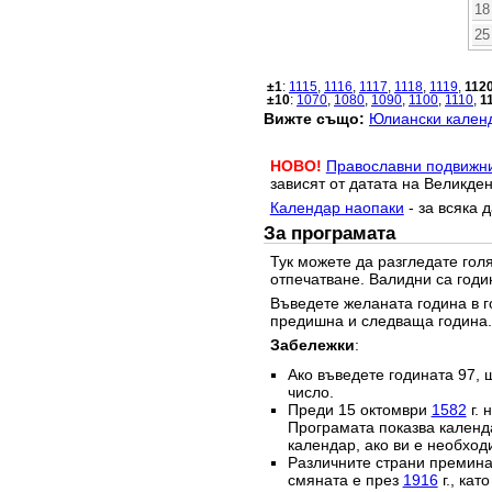
18
25
±1
:
1115
,
1116
,
1117
,
1118
,
1119
,
112
±10
:
1070
,
1080
,
1090
,
1100
,
1110
,
1
Вижте също:
Юлиански календ
НОВО!
Православни подвижн
зависят от датата на Великден
Календар наопаки
- за всяка 
За програмата
Тук можете да разгледате го
отпечатване. Валидни са годи
Въведете желаната година в г
предишна и следваща година.
Забележки
:
Ако въведете годината 97, 
число.
Преди 15 октомври
1582
г. 
Програмата показва календа
календар, ако ви е необход
Различните страни преминав
смяната е през
1916
г., кат