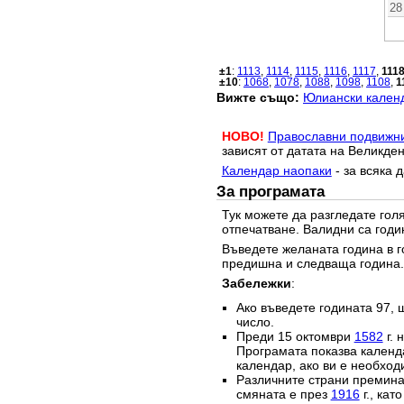
28
±1
:
1113
,
1114
,
1115
,
1116
,
1117
,
111
±10
:
1068
,
1078
,
1088
,
1098
,
1108
,
1
Вижте също:
Юлиански календ
НОВО!
Православни подвижн
зависят от датата на Великден
Календар наопаки
- за всяка 
За програмата
Тук можете да разгледате го
отпечатване. Валидни са годи
Въведете желаната година в г
предишна и следваща година.
Забележки
:
Ако въведете годината 97, 
число.
Преди 15 октомври
1582
г. 
Програмата показва календа
календар, ако ви е необход
Различните страни преминав
смяната е през
1916
г., кат