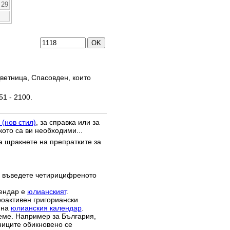
29
ветница, Спасовден, които
51 - 2100.
 (нов стил)
, за справка или за
кото са ви необходими...
да щракнете на препратките за
 въведете четирицифреното
лендар е
юлианският
.
роактивен григориански
 на
юлианския календар
.
реме. Например за България,
зниците обикновено се