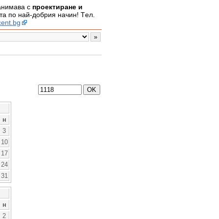
занимава с
проектиране и
а по най-добрия начин! Tел.
ent.bg
н
3
10
17
24
31
н
2