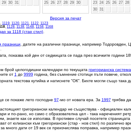
29
30
31
25
26
27
28
29
30
23
24
25
26
27
28
30
31
Версия за печат
8
,
1119
,
1120
,
1121
,
1122
,
1123
118
,
1128
,
1138
,
1148
,
1158
,
1168
ар за 1118 (стар стил)
.
и празници
, датите на различни празници, например Тодоровден, Ц
.
дата, показва кой ден от седмицата се пада през всичките години 18
лям брой целогодишни календари по текущата
григорианска система
ните от
1
до
9999
година, без съмнение стотици пъти повече, откол
орната текстова кутийка и натиснете "ОК". Бихте могли също така 
ще се покаже лето господне
97
-мо от новата ера. За
1997
трябва да
настоящият григориански календар не съществува - официален ка
ри и по-рано, но само с образователна цел - така нареченият рет
им, знаете как се използва. В противен случай посетете страницата
ат от юлиански към грегориански (стар - нов стил) по различно в
о за много дати от 19 век се преизчислява поправка, например пра