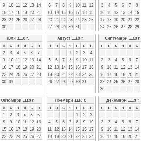
9
10
11
12
13
14
6
7
8
9
10
11
12
3
4
5
6
7
8
16
17
18
19
20
21
13
14
15
16
17
18
19
10
11
12
13
14
15
23
24
25
26
27
28
20
21
22
23
24
25
26
17
18
19
20
21
22
30
27
28
29
30
31
24
25
26
27
28
29
Юли 1118 г.
Август 1118 г.
Септември 1118 г.
в
с
ч
п
с
н
п
в
с
ч
п
с
н
п
в
с
ч
п
с
2
3
4
5
6
7
1
2
3
4
9
10
11
12
13
14
5
6
7
8
9
10
11
2
3
4
5
6
7
16
17
18
19
20
21
12
13
14
15
16
17
18
9
10
11
12
13
14
23
24
25
26
27
28
19
20
21
22
23
24
25
16
17
18
19
20
21
30
31
26
27
28
29
30
31
23
24
25
26
27
28
30
Октомври 1118 г.
Ноември 1118 г.
Декември 1118 г.
в
с
ч
п
с
н
п
в
с
ч
п
с
н
п
в
с
ч
п
с
1
2
3
4
5
6
1
2
3
8
9
10
11
12
13
4
5
6
7
8
9
10
2
3
4
5
6
7
15
16
17
18
19
20
11
12
13
14
15
16
17
9
10
11
12
13
14
22
23
24
25
26
27
18
19
20
21
22
23
24
16
17
18
19
20
21