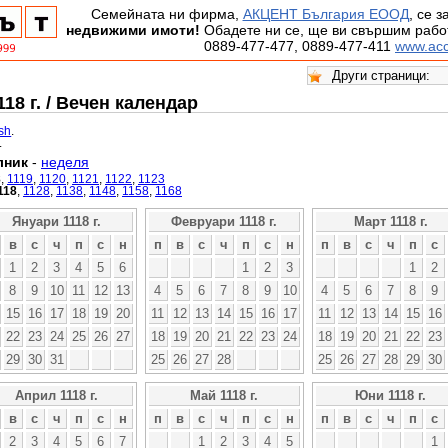
Семейната ни фирма,
АКЦЕНТ България ЕООД
, се 
недвижими имоти!
Обадете ни се, ще ви свършим работ
0889-477-477, 0889-477-411
www.acc
18 г. / Вечен календар
ish
.
.
лник
-
неделя
8
,
1119
,
1120
,
1121
,
1122
,
1123
118
,
1128
,
1138
,
1148
,
1158
,
1168
Януари 1118 г.
Февруари 1118 г.
Март 1118 г.
в
с
ч
п
с
н
п
в
с
ч
п
с
н
п
в
с
ч
п
с
1
2
3
4
5
6
1
2
3
1
2
8
9
10
11
12
13
4
5
6
7
8
9
10
4
5
6
7
8
9
15
16
17
18
19
20
11
12
13
14
15
16
17
11
12
13
14
15
16
22
23
24
25
26
27
18
19
20
21
22
23
24
18
19
20
21
22
23
29
30
31
25
26
27
28
25
26
27
28
29
30
Април 1118 г.
Май 1118 г.
Юни 1118 г.
в
с
ч
п
с
н
п
в
с
ч
п
с
н
п
в
с
ч
п
с
2
3
4
5
6
7
1
2
3
4
5
1