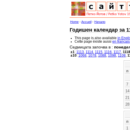
Home
-
Accueil
-
Начало
Годишен календар за 11
This page is also available
in Engl
Cette page éxiste aussi
en français
Седмицата започва в :
понеде
±1
:
1113
,
1114
,
1115
,
1116
,
1117
,
111
±10
:
1068
,
1078
,
1088
,
1098
,
1108
,
1
п
7
14
21
28
п
1