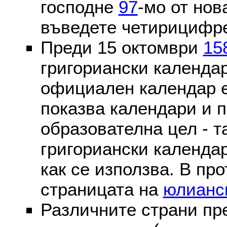
господне
97
-мо от нов
въведете четирицифре
Преди 15 октомври
15
григориански календа
официален календар 
показва календари и п
образователна цел - т
григориански календар
как се използва. В пр
страницата на
юлианс
Различните страни пр