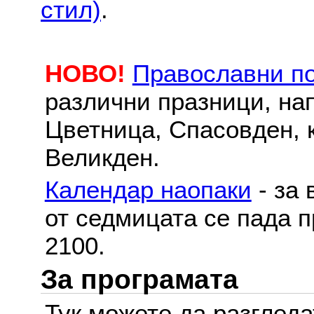
стил)
.
НОВО!
Православни п
различни празници, на
Цветница, Спасовден, к
Великден.
Календар наопаки
- за 
от седмицата се пада п
2100.
За програмата
Тук можете да разглед