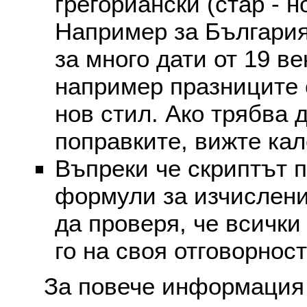
грегориански (стар - н
Например за България
за много дати от 19 в
например празниците 
нов стил. Ако трябва 
поправките, вижте ка
Въпреки че скриптът 
формули за изчислени
да проверя, че всички
го на своя отговорност
За повече информация 