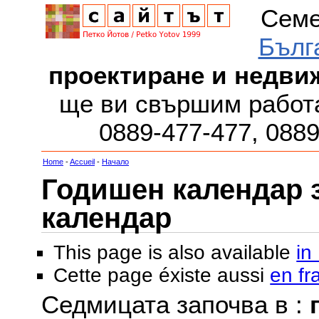
Семе
Бълг
проектиране и недви
ще ви свършим работа
0889-477-477, 088
Home
-
Accueil
-
Начало
Годишен календар за
календар
This page is also available
in
Cette page éxiste aussi
en fr
Седмицата започва в :