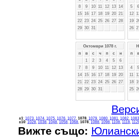
8
9
10
11
12
13
14
5
15
16
17
18
19
20
21
12
1
22
23
24
25
26
27
28
19
2
29
30
31
26
2
Октомври 1078 г.
Н
п
в
с
ч
п
с
н
п
1
2
3
4
5
6
7
8
9
10
11
12
13
4
14
15
16
17
18
19
20
11
1
21
22
23
24
25
26
27
18
1
28
29
30
31
25
2
Верси
±1
:
1073
,
1074
,
1075
,
1076
,
1077
,
1078
,
1079
,
1080
,
1081
,
1082
,
108
±10
:
1028
,
1038
,
1048
,
1058
,
1068
,
1078
,
1088
,
1098
,
1108
,
1118
,
112
Вижте също:
Юлиански