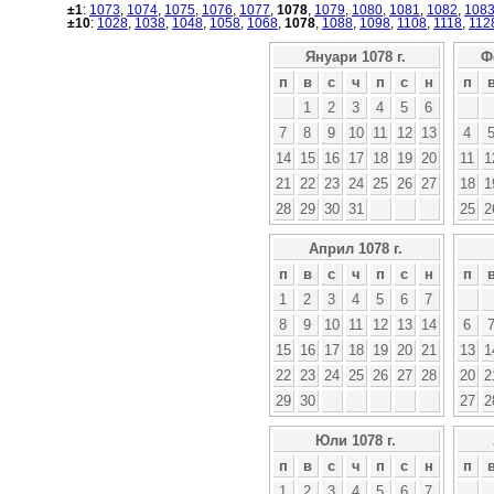
±1
:
1073
,
1074
,
1075
,
1076
,
1077
,
1078
,
1079
,
1080
,
1081
,
1082
,
108
±10
:
1028
,
1038
,
1048
,
1058
,
1068
,
1078
,
1088
,
1098
,
1108
,
1118
,
112
Януари 1078 г.
Ф
п
в
с
ч
п
с
н
п
1
2
3
4
5
6
7
8
9
10
11
12
13
4
14
15
16
17
18
19
20
11
1
21
22
23
24
25
26
27
18
1
28
29
30
31
25
2
Април 1078 г.
п
в
с
ч
п
с
н
п
1
2
3
4
5
6
7
8
9
10
11
12
13
14
6
15
16
17
18
19
20
21
13
1
22
23
24
25
26
27
28
20
2
29
30
27
2
Юли 1078 г.
п
в
с
ч
п
с
н
п
1
2
3
4
5
6
7