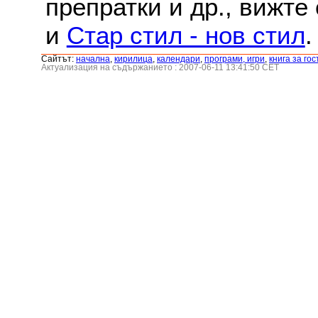
препратки и др., вижте
и
Стар стил - нов стил
.
Сайтът:
началнa
,
кирилица
,
календари
,
програми, игри
,
книга за гос
Актуализация на съдържанието : 2007-06-11 13:41:50 CET