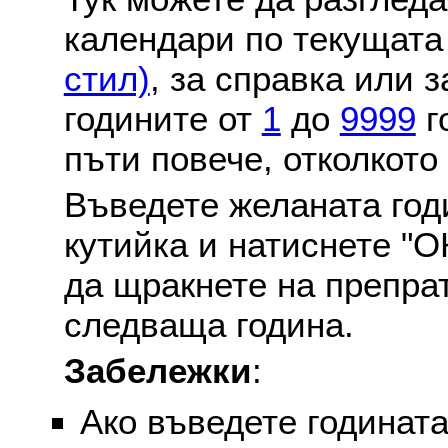
календари по текущат
стил)
, за справка или 
годините от
1
до
9999
г
пъти повече, отколкото
Въведете желаната годи
кутийка и натиснете "О
да щракнете на препра
следваща година.
Забележки
:
Ако въведете годината