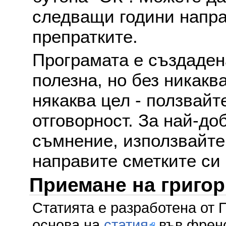
следващи години напра
препратките.
Програмата е създаден
полезна, но без никакв
някаква цел - ползвайт
отговорност. За най-до
съмнение, използвайте 
направите сметките си
Приемане на григо
Статията е разработена от 
основа на
статия
във френс