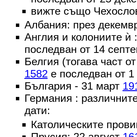
вижте също Чехослов
Албания: през декем
Англия и колониите ѝ 
последван от 14 септе
Белгия (тогава част о
1582
е последван от 1
България - 31 март
19
Германия : различнит
дати:
Католическите пров
Прусия: 22 август
16