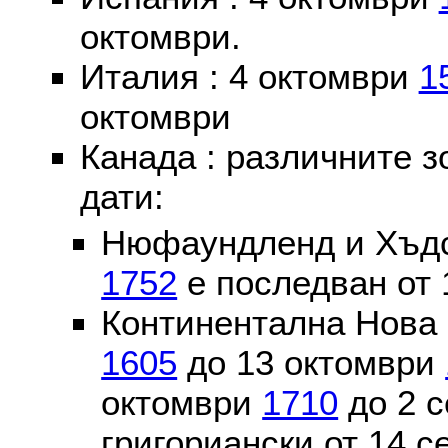
октомври.
Италия : 4 октомври
1
октомври
Канада : различните 
дати:
Нюфаундленд и Хъдс
1752
е последван от 
Континентална Нова 
1605
до 13 октомври
октомври
1710
до 2 
григориански от 14 