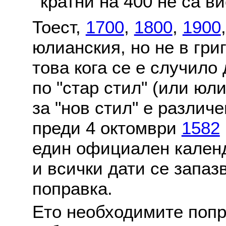
кратни на 400 не са в
Тоест,
1700
,
1800
,
1900
юлианския, но не в гри
това кога се е случило
по "стар стил" (или юл
за "нов стил" е различ
преди 4 октомври
1582
един официален календ
и всички дати се запаз
поправка.
Ето необходимите попр