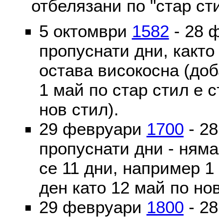
отбелязани по "стар ст
5 октомври
1582
- 28 
пропуснати дни, както
остава високосна (доб
1 май по стар стил е 
нов стил).
29 февруари
1700
- 2
пропуснати дни - ням
се 11 дни, например 1
ден като 12 май по но
29 февруари
1800
- 2