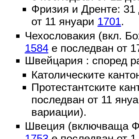
Фризия и Дренте: 31
от 11 януари
1701
.
Чехословакия (вкл. Бо
1584
е последван от 1
Швейцария : според р
Католическите канто
Протестантските кан
последван от 11 яну
вариации).
Швеция (включваща Ф
1753
е последван от 1