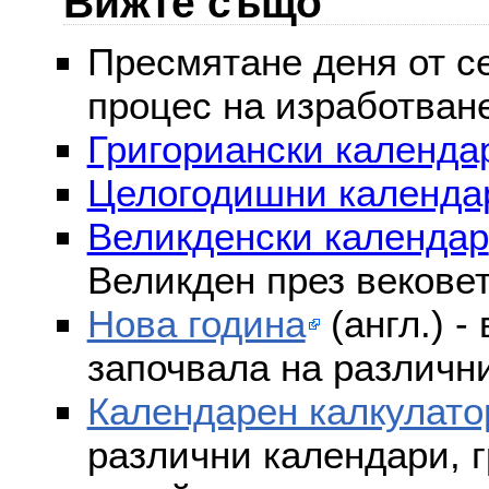
Вижте също
Пресмятане деня от се
процес на изработван
Григориански календар
Целогодишни календа
Великденски календар
Великден през векове
Нова година
(англ.) -
започвала на различни
Календарен калкулато
различни календари, г