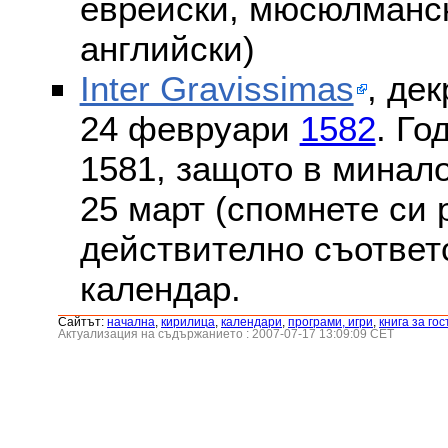
еврейски, мюсюлмански
английски)
Inter Gravissimas
, дек
24 февруари
1582
. Го
1581, защото в минало
25 март (спомнете си
действително съответс
календар.
Сайтът:
началнa
,
кирилица
,
календари
,
програми, игри
,
книга за гос
Актуализация на съдържанието : 2007-07-17 13:09:09 CET