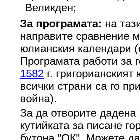
Великден;
За програмата:
на таз
направите сравнение м
юлианския календари (с
Програмата работи за г
1582
г. григорианският
всички страни са го пр
война).
За да отворите дадена 
кутийката за писане го
бутона "ОК". Можете д