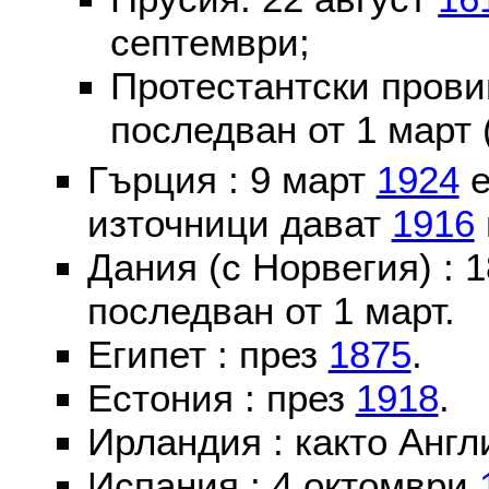
септември;
Протестантски пров
последван от 1 март 
Гърция : 9 март
1924
е
източници дават
1916
Дания (с Норвегия) :
последван от 1 март.
Египет : през
1875
.
Естония : през
1918
.
Ирландия : както Англ
Испания : 4 октомври