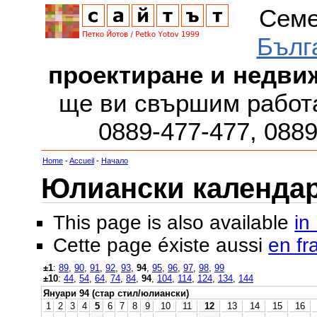
Семе
Бълг
проектиране и недви
ще ви свършим работа
0889-477-477, 088
Home
-
Accueil
-
Начало
Юлиански календар з
This page is also available
in
Cette page éxiste aussi
en fr
±1
:
89
,
90
,
91
,
92
,
93
,
94
,
95
,
96
,
97
,
98
,
99
±10
:
44
,
54
,
64
,
74
,
84
,
94
,
104
,
114
,
124
,
134
,
144
Януари 94 (стар стил/юлиански)
1
2
3
4
5
6
7
8
9
10
11
12
13
14
15
16