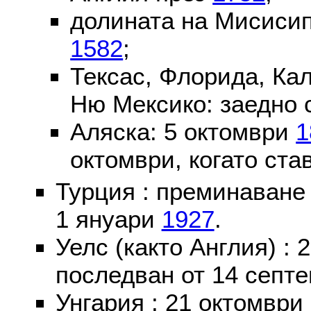
долината на Мисисип
1582
;
Тексас, Флорида, Ка
Ню Мексико: заедно 
Аляска: 5 октомври
1
октомври, когато ста
Турция : преминаване
1 януари
1927
.
Уелс (както Англия) :
последван от 14 септе
Унгария : 21 октомври