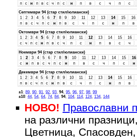
п
с
н
п
в
с
ч
п
с
н
п
в
с
ч
п
с
Септември 94 (стар стил/юлиански)
1
2
3
4
5
6
7
8
9
10
11
12
13
14
15
16
п
в
с
ч
п
с
н
п
в
с
ч
п
с
н
п
в
Октомври 94 (стар стил/юлиански)
1
2
3
4
5
6
7
8
9
10
11
12
13
14
15
16
с
ч
п
с
н
п
в
с
ч
п
с
н
п
в
с
ч
Ноември 94 (стар стил/юлиански)
1
2
3
4
5
6
7
8
9
10
11
12
13
14
15
16
с
н
п
в
с
ч
п
с
н
п
в
с
ч
п
с
н
Декември 94 (стар стил/юлиански)
1
2
3
4
5
6
7
8
9
10
11
12
13
14
15
16
п
в
с
ч
п
с
н
п
в
с
ч
п
с
н
п
в
±1
:
89
,
90
,
91
,
92
,
93
,
94
,
95
,
96
,
97
,
98
,
99
±10
:
44
,
54
,
64
,
74
,
84
,
94
,
104
,
114
,
124
,
134
,
144
НОВО!
Православни 
на различни празници
Цветница, Спасовден, 