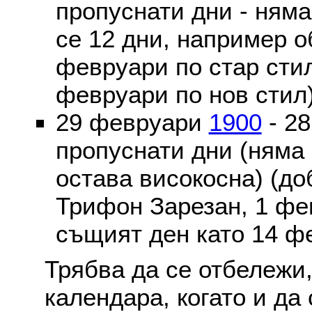
пропуснати дни - ням
се 12 дни, например о
февруари по стар стил
февруари по нов стил
29 февруари
1900
- 2
пропуснати дни (няма
остава високосна) (до
Трифон Зарезан, 1 фе
същият ден като 14 ф
Трябва да се отбележи,
календара, когато и да 