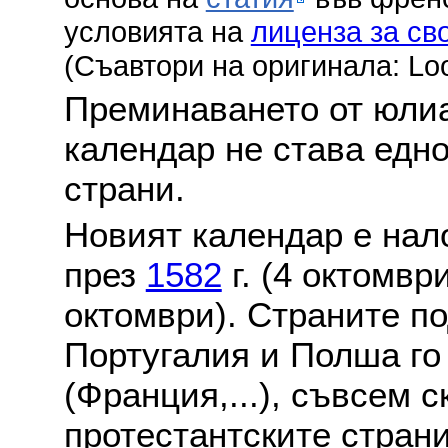
условията на
лиценза за св
(Съавтори на оригинала: Lo
Преминаването от юлиа
календар не става едн
страни.
Новият календар е нало
през
1582
г. (4 октомвр
октомври). Страните по
Португалия и Полша го
(Франция,...), съвсем с
протестантските стран