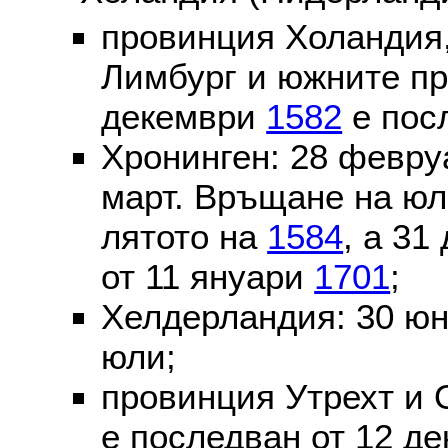
провинция Холандия,
Лимбург и южните пр
декември
1582
е пос
Хронинген: 28 февр
март. Връщане на юл
лятото на
1584
, а 31
от 11 януари
1701
;
Хелдерландия: 30 ю
юли;
провинция Утрехт и 
е последван от 12 де