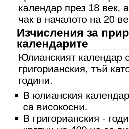
календар през 18 век, 
чак в началото на 20 ве
Изчисления за при
календарите
Юлианският календар с
григорианския, тъй кат
години.
В юлианския календар 
са високосни.
В григорианския - годи