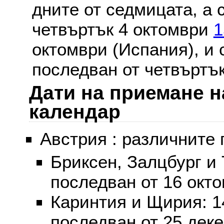
дните от седмицата, а 
четвъртък 4 октомври
1
октомври (Испания), и
последван от четвъртък
Дати на приемане н
календар
Австрия : различните 
Бриксен, Залцбург и
последван от 16 окт
Каринтия и Щирия: 
последван от 25 дек