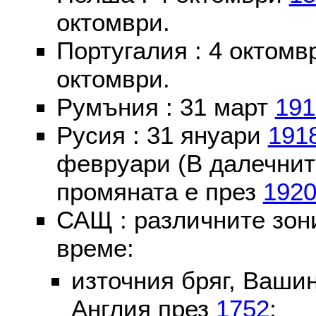
октомври.
Португалия : 4 октом
октомври.
Румъния : 31 март
191
Русия : 31 януари
191
февруари (В далечнит
промяната е през
192
САЩ : различните зон
време:
източния бряг, Вашин
Англия през
1752
;