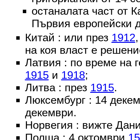
останалата част от К
Първия европейски д
Китай : или през
1912
на коя власт е решени
Латвия : по време на 
1915
и
1918
;
Литва : през
1915
.
Люксембург : 14 деке
декември.
Норвегия : вижте Дани
Полша : 4 октомври
15