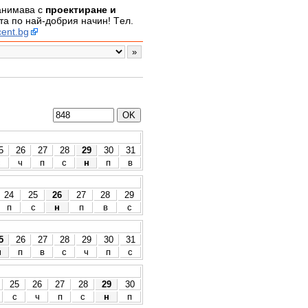
занимава с
проектиране и
а по най-добрия начин! Tел.
ent.bg
5
26
27
28
29
30
31
с
ч
п
с
н
п
в
24
25
26
27
28
29
п
с
н
п
в
с
5
26
27
28
29
30
31
н
п
в
с
ч
п
с
25
26
27
28
29
30
с
ч
п
с
н
п