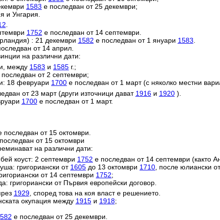
декември
1583
е последван от 25 декември;
я и Унгария.
12
.
ептември
1752
е последван от 14 септември.
ерландия) : 21 декември
1582
е последван от 1 януари
1583
.
оследван от 14 април.
инции на различни дати:
ии, между
1583
и
1585
г.;
 последван от 2 септември;
и: 18 февруари
1700
е последван от 1 март (с няколко местни вари
едван от 23 март (други източници дават
1916
и
1920
).
евруари
1700
е последван от 1 март.
 последван от 15 октомври.
последван от 15 октомври
реминават на различни дати:
ей коуст: 2 септември
1752
е последван от 14 септември (както Ан
уша: григориански от
1605
до 13 октомври
1710
, после юлиански о
григориански от 14 септември
1752
;
да: григориански от Първия европейски договор.
през
1929
, според това на коя власт е решението.
анската окупация между
1915
и
1918
;
582
е последван от 25 декември.