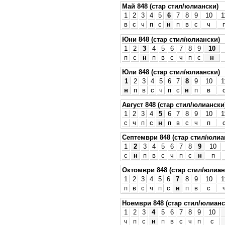
Май 848 (стар стил/юлиански)
1
2
3
4
5
6
7
8
9
10
1
в
с
ч
п
с
н
п
в
с
ч
Юни 848 (стар стил/юлиански)
1
2
3
4
5
6
7
8
9
10
п
с
н
п
в
с
ч
п
с
н
Юли 848 (стар стил/юлиански)
1
2
3
4
5
6
7
8
9
10
1
н
п
в
с
ч
п
с
н
п
в
Август 848 (стар стил/юлиански
1
2
3
4
5
6
7
8
9
10
1
с
ч
п
с
н
п
в
с
ч
п
Септември 848 (стар стил/юлиа
1
2
3
4
5
6
7
8
9
10
с
н
п
в
с
ч
п
с
н
п
Октомври 848 (стар стил/юлиан
1
2
3
4
5
6
7
8
9
10
1
п
в
с
ч
п
с
н
п
в
с
Ноември 848 (стар стил/юлианс
1
2
3
4
5
6
7
8
9
10
ч
п
с
н
п
в
с
ч
п
с