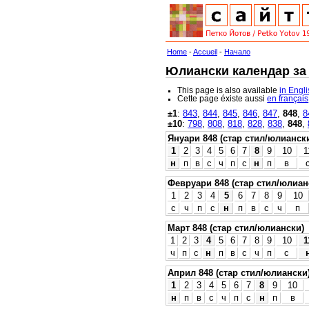
Home
-
Accueil
-
Начало
Юлиански календар за 8
This page is also available
in Engl
Cette page éxiste aussi
en français
±1
:
843
,
844
,
845
,
846
,
847
,
848
,
8
±10
:
798
,
808
,
818
,
828
,
838
,
848
,
Януари 848 (стар стил/юлианск
1
2
3
4
5
6
7
8
9
10
1
н
п
в
с
ч
п
с
н
п
в
Февруари 848 (стар стил/юлиан
1
2
3
4
5
6
7
8
9
10
с
ч
п
с
н
п
в
с
ч
п
Март 848 (стар стил/юлиански)
1
2
3
4
5
6
7
8
9
10
1
ч
п
с
н
п
в
с
ч
п
с
Април 848 (стар стил/юлиански
1
2
3
4
5
6
7
8
9
10
н
п
в
с
ч
п
с
н
п
в