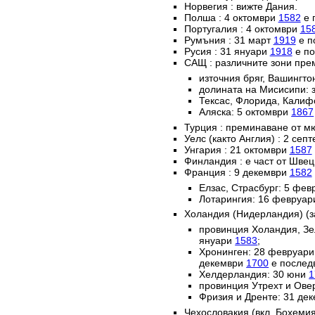
Норвегия : вижте Дания.
Полша : 4 октомври
1582
е 
Португалия : 4 октомври
15
Румъния : 31 март
1919
е п
Русия : 31 януари
1918
е по
САЩ : различните зони пре
източния бряг, Вашингто
долината на Мисисипи: 
Тексас, Флорида, Калиф
Аляска: 5 октомври
1867
Турция : преминаване от м
Уелс (както Англия) : 2 сеп
Унгария : 21 октомври
1587
Финландия : е част от Швец
Франция : 9 декември
1582
Елзас, Страсбург: 5 фе
Лотарингия: 16 февруа
Холандия (Нидерландия) (з
провинция Холандия, Зе
януари
1583
;
Хронинген: 28 февруар
декември
1700
е послед
Хелдерландия: 30 юни
1
провинция Утрехт и Ове
Фризия и Дренте: 31 де
Чехословакия (вкл. Бохемия