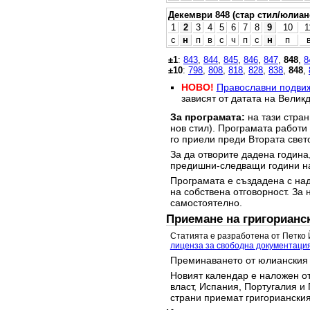
Декември 848 (стар стил/юлиан
1
2
3
4
5
6
7
8
9
10
1
с
н
п
в
с
ч
п
с
н
п
±1
:
843
,
844
,
845
,
846
,
847
,
848
,
8
±10
:
798
,
808
,
818
,
828
,
838
,
848
,
НОВО!
Православни подви
зависят от датата на Великд
За програмата:
на тази стран
нов стил). Програмата работи
го приели преди Втората свет
За да отворите дадена година,
предишни-следващи години на
Програмата е създадена с над
на собствена отговорност. За 
самостоятелно.
Приемане на григорианс
Статията е разработена от Петко 
лиценза за свободна документаци
Преминаването от юлианския 
Новият календар е наложен от
власт, Испания, Португалия и 
страни приемат григорианския 