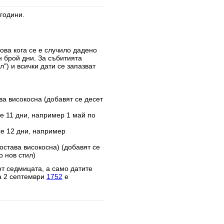
години.
това кога се е случило дадено
н брой дни. За събитията
") и всички дати се запазват
ва високосна (добавят се десет
е 11 дни, например 1 май по
се 12 дни, например
остава високосна) (добавят се
 нов стил)
от седмицата, а само датите
а 2 септември
1752
е