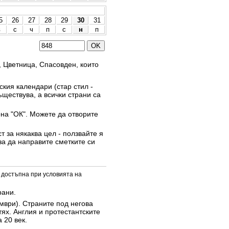
5
26
27
28
29
30
31
в
с
ч
п
с
н
п
, Цветница, Спасовден, които
кия календари (стар стил -
ъществува, а всички страни са
она "ОК". Можете да отворите
 за някаква цел - ползвайте я
за да направите сметките си
 достъпна при условията на
рани.
омври). Страните под негова
тях. Англия и протестантските
 20 век.