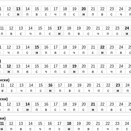
1
12
13
14
15
16
17
18
19
20
21
22
23
24
2
п
с
н
п
в
с
ч
п
с
н
п
в
с
ч
11
12
13
14
15
16
17
18
19
20
21
22
23
24
п
в
с
ч
п
с
н
п
в
с
ч
п
с
н
1
12
13
14
15
16
17
18
19
20
21
22
23
24
2
с
ч
п
с
н
п
в
с
ч
п
с
н
п
в
)
1
12
13
14
15
16
17
18
19
20
21
22
23
24
2
с
н
п
в
с
ч
п
с
н
п
в
с
ч
п
нски)
11
12
13
14
15
16
17
18
19
20
21
22
23
24
в
с
ч
п
с
н
п
в
с
ч
п
с
н
п
ски)
1
12
13
14
15
16
17
18
19
20
21
22
23
24
2
ч
п
с
н
п
в
с
ч
п
с
н
п
в
с
ки)
11
12
13
14
15
16
17
18
19
20
21
22
23
24
н
п
в
с
ч
п
с
н
п
в
с
ч
п
с