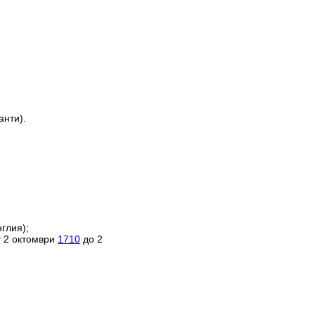
анти).
глия);
т 2 октомври
1710
до 2