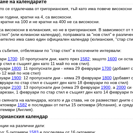
ане на календарите
о се отдалечава от григорианския, тъй като има повече високосни 
и години, кратни на 4, са високосни.
 кратни на 100 и не кратни на 400 не са високосни.
а високосни в юлианския, но не в григорианския. В зависимост от 
стил" (или юлиански календар), поправката за "нов стил" е различе
чително има само един официален календар (юлианския, "стар стил
 събития, отбелязани по "стар стил" в посочените интервали:
уари
1700
: 10 пропуснати дни, както през
1582
; защото
1600
си оста
 стил е същият ден като 11 май по нов стил).
руари
1800
: 11 пропуснати дни - няма 29 февруари
1700
(добавят с
 12 май по нов стил)
руари
1900
: 12 пропуснати дни - няма 29 февруари
1800
(добавят 
вруари по стар стил е същият ден като 18 февруари по нов стил)
руари
2100
: 13 пропуснати дни (няма 29 февруари
1900
, а
2000
си 
резан, 1 февруари по стар стил е същият ден като 14 февруари по
 смяната на календара, когато и да става, не се разместват дните 
 октомври
1582
е последван от петък 15 октомври (Испания), и сряд
птември (Англия).
горианския календар
нции на различни дати:
ол: 5 октомври
1583
е последван от 16 октомври;