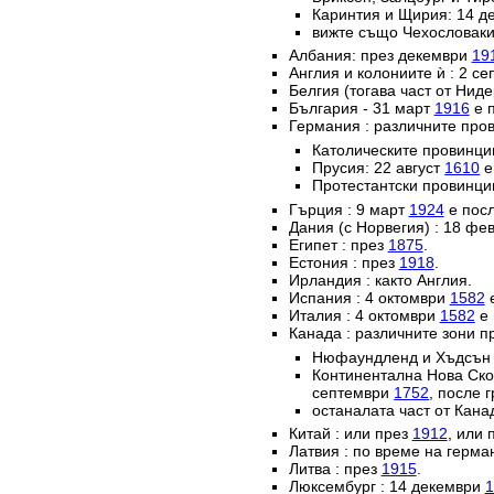
Каринтия и Щирия: 14 
вижте също Чехословаки
Албания: през декември
19
Англия и колониите ѝ : 2 с
Белгия (тогава част от Нид
България - 31 март
1916
е п
Германия : различните пров
Католическите провинц
Прусия: 22 август
1610
е
Протестантски провинци
Гърция : 9 март
1924
е посл
Дания (с Норвегия) : 18 ф
Египет : през
1875
.
Естония : през
1918
.
Ирландия : както Англия.
Испания : 4 октомври
1582
е
Италия : 4 октомври
1582
е 
Канада : различните зони п
Нюфаундленд и Хъдсън б
Континентална Нова Ско
септември
1752
, после 
останалата част от Кана
Китай : или през
1912
, или 
Латвия : по време на герм
Литва : през
1915
.
Люксембург : 14 декември
1