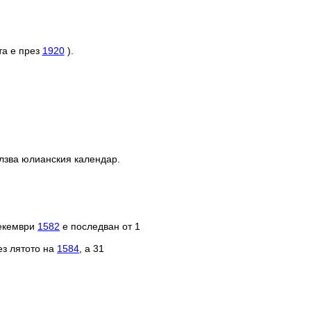
та е през
1920
).
олзва юлианския календар.
декември
1582
е последван от 1
ез лятото на
1584
, а 31