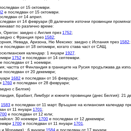
последван от 15 октомври.
82
е последван от 15 октомври.
оследван от 14 април.
следван от 14 февруари (В далечните източни провинции промяна
минават по различно време:
н, Орегон: заедно с Англия през
1752
;
заедно с Франция през
1582
;
орния, Невада, Аризона, Ню Мексико: заедно с Испания през
1582
;
е последван от 18 октомври, когато става част от САЩ.
юсюлманския календар: 1 януари
1927
.
тември
1752
е последван от 14 септември.
е последван от 1 ноември.
ия; частта от Финландия в границите на Русия продължава да изп
е последван от 20 декември;
вруари
1682
е последван от 16 февруари;
ри
1760
е последван от 28 февруари;
аедно с Белгия)
ландия, Брабант, Лимбург и южните провинции (днес Белгия): 21 
и
1583
е последван от 11 март. Връщане на юлианския календар пр
ван от 11 януари
1701
;
700
е последван от 12 юли;
райсел: 30 ноември
1700
е последван от 12 декември;
кември
1700
е последван от 11 януари
1701
.
 и Моравия) : 6 януари
1584
е последван от 17 януари.