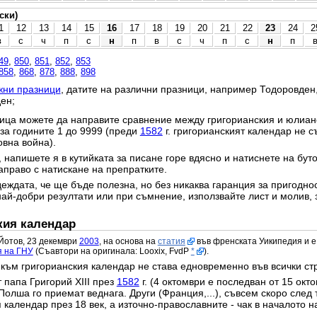
ски)
1
12
13
14
15
16
17
18
19
20
21
22
23
24
2
в
с
ч
п
с
н
п
в
с
ч
п
с
н
п
49
,
850
,
851
,
852
,
853
858
,
868
,
878
,
888
,
898
жни празници
, датите на различни празници, например Тодоровден
ен;
ица можете да направите сравнение между григорианския и юлианс
 за годините 1 до 9999 (преди
1582
г. григорианският календар не с
овна война).
 напишете я в кутийката за писане горе вдясно и натиснете на бут
право с натискане на препратките.
еждата, че ще бъде полезна, но без никаква гаранция за пригодност
най-добри резултати или при съмнение, използвайте лист и молив, 
кия календар
Йотов, 23 декември
2003
, на основа на
статия
във френската Уикипедия и е
я на ГНУ
(Съавтори на оригинала: Looxix, FvdP
*
).
към григорианския календар не става едновременно във всички ст
 папа Григорий XIII през
1582
г. (4 октомври е последван от 15 окт
Полша го приемат веднага. Други (Франция,...), съвсем скоро след 
календар през 18 век, а източно-православните - чак в началото на