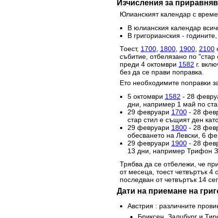
Изчисления за приравняв
Юлианският календар с времет
В юлианския календар всичк
В григорианския - годините,
Тоест,
1700
,
1800
,
1900
,
2100
с
събитие, отбелязано по "стар 
преди 4 октомври
1582
г. вклю
без да се прави поправка.
Ето необходимите поправки за
5 октомври
1582
- 28 февр
дни, например 1 май по стар
29 февруари
1700
- 28 фев
стар стил е същият ден като
29 февруари
1800
- 28 фев
обесването на Левски, 6 фе
29 февруари
1900
- 28 фев
13 дни, например Трифон За
Трябва да се отбележи, че при
от месеца, тоест четвъртък 4
последван от четвъртък 14 се
Дати на приемане на гри
Австрия : различните прови
Бриксен, Залцбург и Тир