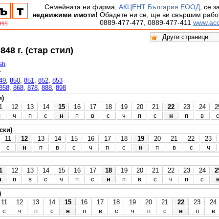
Семейната ни фирма,
АКЦЕНТ България ЕООД
, се 
недвижими имоти!
Обадете ни се, ще ви свършим работ
0889-477-477, 0889-477-411
www.acc
48 г. (стар стил)
ish
.
.
49
,
850
,
851
,
852
,
853
858
,
868
,
878
,
888
,
898
и)
1
12
13
14
15
16
17
18
19
20
21
22
23
24
2
с
ч
п
с
н
п
в
с
ч
п
с
н
п
в
ски)
11
12
13
14
15
16
17
18
19
20
21
22
23
с
н
п
в
с
ч
п
с
н
п
в
с
ч
1
12
13
14
15
16
17
18
19
20
21
22
23
24
2
н
п
в
с
ч
п
с
н
п
в
с
ч
п
с
)
11
12
13
14
15
16
17
18
19
20
21
22
23
24
с
ч
п
с
н
п
в
с
ч
п
с
н
п
в