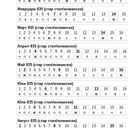
п
с
н
п
в
с
ч
п
с
н
п
в
с
ч
п
с
Февруари 835 (стар стил/юлиански)
1
2
3
4
5
6
7
8
9
10
11
12
13
14
15
п
в
с
ч
п
с
н
п
в
с
ч
п
с
н
п
Март 835 (стар стил/юлиански)
1
2
3
4
5
6
7
8
9
10
11
12
13
14
15
16
п
в
с
ч
п
с
н
п
в
с
ч
п
с
н
п
в
Април 835 (стар стил/юлиански)
1
2
3
4
5
6
7
8
9
10
11
12
13
14
15
16
ч
п
с
н
п
в
с
ч
п
с
н
п
в
с
ч
п
Май 835 (стар стил/юлиански)
1
2
3
4
5
6
7
8
9
10
11
12
13
14
15
16
с
н
п
в
с
ч
п
с
н
п
в
с
ч
п
с
н
Юни 835 (стар стил/юлиански)
1
2
3
4
5
6
7
8
9
10
11
12
13
14
15
16
в
с
ч
п
с
н
п
в
с
ч
п
с
н
п
в
с
Юли 835 (стар стил/юлиански)
1
2
3
4
5
6
7
8
9
10
11
12
13
14
15
16
ч
п
с
н
п
в
с
ч
п
с
н
п
в
с
ч
п
Август 835 (стар стил/юлиански)
1
2
3
4
5
6
7
8
9
10
11
12
13
14
15
16