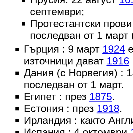
септември;
Протестантски пров
последван от 1 март 
Гърция : 9 март
1924
е
източници дават
1916
Дания (с Норвегия) :
последван от 1 март.
Египет : през
1875
.
Естония : през
1918
.
Ирландия : както Англ
Испания : 4 октомври