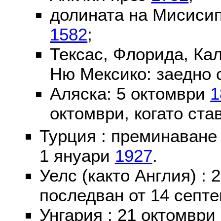
долината на Мисисип
1582
;
Тексас, Флорида, Ка
Ню Мексико: заедно 
Аляска: 5 октомври
1
октомври, когато ста
Турция : преминаване
1 януари
1927
.
Уелс (както Англия) :
последван от 14 септе
Унгария : 21 октомври