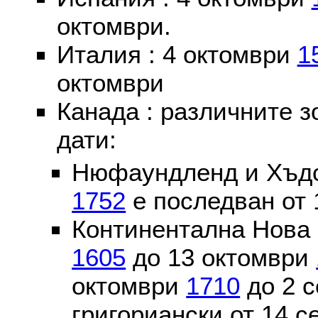
октомври.
Италия : 4 октомври
1
октомври
Канада : различните 
дати:
Нюфаундленд и Хъдс
1752
е последван от 
Континентална Нова 
1605
до 13 октомври
октомври
1710
до 2 
григориански от 14 