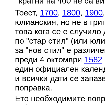
кратни на 400 не са в
Тоест,
1700
,
1800
,
1900
юлианския, но не в гри
това кога се е случило
по "стар стил" (или юл
за "нов стил" е различ
преди 4 октомври
1582
един официален календ
и всички дати се запаз
поправка.
Ето необходимите попр