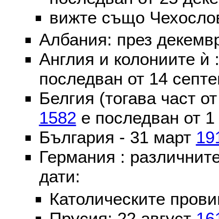
вижте също Чехослов
Албания: през декем
Англия и колониите ѝ 
последван от 14 септе
Белгия (тогава част о
1582
е последван от 1
България - 31 март
19
Германия : различнит
дати:
Католическите пров
Прусия: 22 август
16