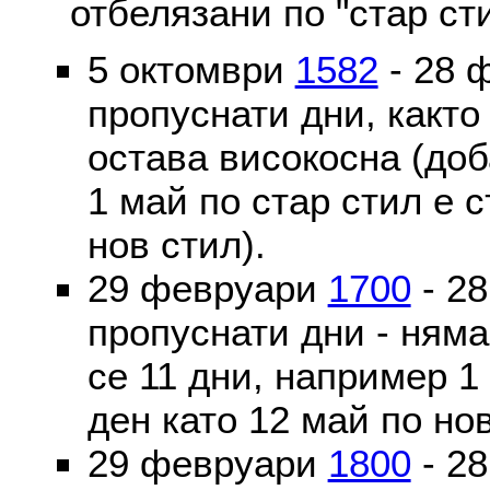
отбелязани по "стар ст
5 октомври
1582
- 28 
пропуснати дни, както
остава високосна (доб
1 май по стар стил е 
нов стил).
29 февруари
1700
- 2
пропуснати дни - ням
се 11 дни, например 1
ден като 12 май по но
29 февруари
1800
- 2