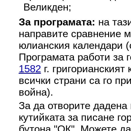
Великден;
За програмата:
на таз
направите сравнение м
юлианския календари (с
Програмата работи за г
1582
г. григорианският
всички страни са го пр
война).
За да отворите дадена 
кутийката за писане го
бутона "ОК". Можете д