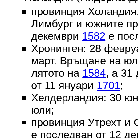
провинция Холандия,
Лимбург и южните пр
декември
1582
е пос
Хронинген: 28 февр
март. Връщане на юл
лятото на
1584
, а 31
от 11 януари
1701
;
Хелдерландия: 30 ю
юли;
провинция Утрехт и 
е последван от 12 де