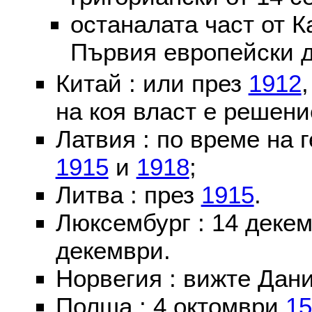
останалата част от К
Първия европейски д
Китай : или през
1912
на коя власт е решени
Латвия : по време на 
1915
и
1918
;
Литва : през
1915
.
Люксембург : 14 деке
декември.
Норвегия : вижте Дани
Полша : 4 октомври
15