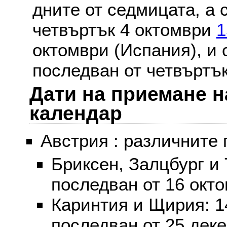
дните от седмицата, а 
четвъртък 4 октомври
1
октомври (Испания), и
последван от четвъртък
Дати на приемане н
календар
Австрия : различните 
Бриксен, Залцбург и
последван от 16 окт
Каринтия и Щирия: 
последван от 25 дек