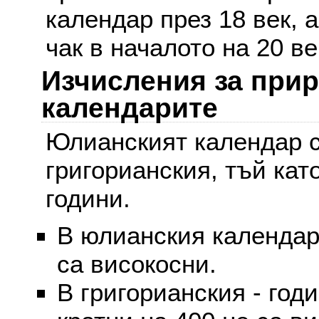
календар през 18 век, 
чак в началото на 20 ве
Изчисления за при
календарите
Юлианският календар с
григорианския, тъй кат
години.
В юлианския календар 
са високосни.
В григорианския - годи