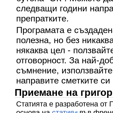
следващи години напра
препратките.
Програмата е създаден
полезна, но без никакв
някаква цел - ползвайт
отговорност. За най-до
съмнение, използвайте 
направите сметките си
Приемане на григо
Статията е разработена от 
основа на
статия
във френс