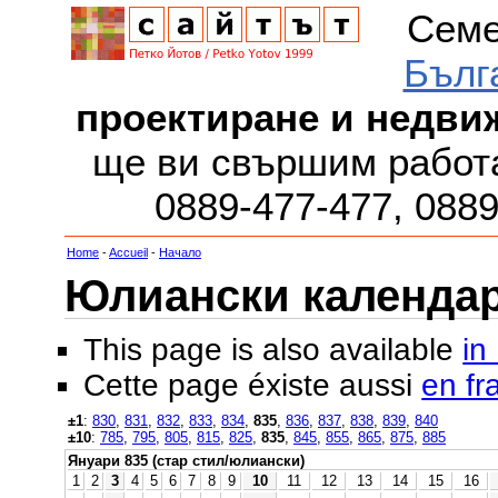
Семе
Бълг
проектиране и недви
ще ви свършим работа
0889-477-477, 088
Home
-
Accueil
-
Начало
Юлиански календар з
This page is also available
in
Cette page éxiste aussi
en fr
±1
:
830
,
831
,
832
,
833
,
834
,
835
,
836
,
837
,
838
,
839
,
840
±10
:
785
,
795
,
805
,
815
,
825
,
835
,
845
,
855
,
865
,
875
,
885
Януари 835 (стар стил/юлиански)
1
2
3
4
5
6
7
8
9
10
11
12
13
14
15
16