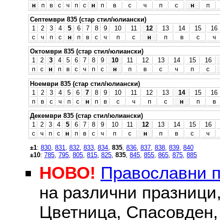
н
п
в
с
ч
п
с
н
п
в
с
ч
п
с
н
п
Септември 835 (стар стил/юлиански)
1
2
3
4
5
6
7
8
9
10
11
12
13
14
15
16
с
ч
п
с
н
п
в
с
ч
п
с
н
п
в
с
ч
Октомври 835 (стар стил/юлиански)
1
2
3
4
5
6
7
8
9
10
11
12
13
14
15
16
п
с
н
п
в
с
ч
п
с
н
п
в
с
ч
п
с
Ноември 835 (стар стил/юлиански)
1
2
3
4
5
6
7
8
9
10
11
12
13
14
15
16
п
в
с
ч
п
с
н
п
в
с
ч
п
с
н
п
в
Декември 835 (стар стил/юлиански)
1
2
3
4
5
6
7
8
9
10
11
12
13
14
15
16
с
ч
п
с
н
п
в
с
ч
п
с
н
п
в
с
ч
±1
:
830
,
831
,
832
,
833
,
834
,
835
,
836
,
837
,
838
,
839
,
840
±10
:
785
,
795
,
805
,
815
,
825
,
835
,
845
,
855
,
865
,
875
,
885
НОВО!
Православни 
на различни празници
Цветница, Спасовден, 