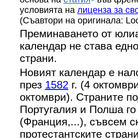
условията на
лиценза за св
(Съавтори на оригинала: Lo
Преминаването от юлиа
календар не става едн
страни.
Новият календар е нало
през
1582
г. (4 октомвр
октомври). Страните по
Португалия и Полша го
(Франция,...), съвсем с
протестантските стран