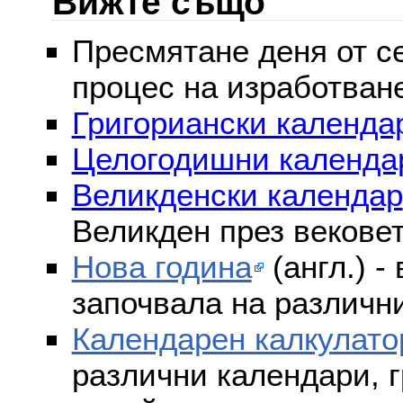
Вижте също
Пресмятане деня от се
процес на изработван
Григориански календар
Целогодишни календа
Великденски календар
Великден през векове
Нова година
(англ.) -
започвала на различни
Календарен калкулато
различни календари, г