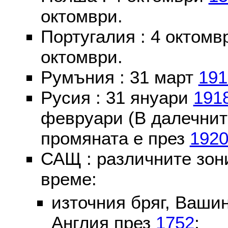
октомври.
Португалия : 4 октом
октомври.
Румъния : 31 март
191
Русия : 31 януари
191
февруари (В далечнит
промяната е през
192
САЩ : различните зон
време:
източния бряг, Вашин
Англия през
1752
;