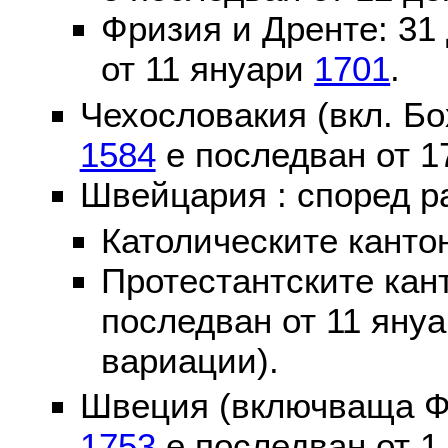
Фризия и Дренте: 31
от 11 януари
1701
.
Чехословакия (вкл. Бо
1584
е последван от 1
Швейцария : според р
Католическите канто
Протестантските кан
последван от 11 яну
вариации).
Швеция (включваща Ф
1753
е последван от 1