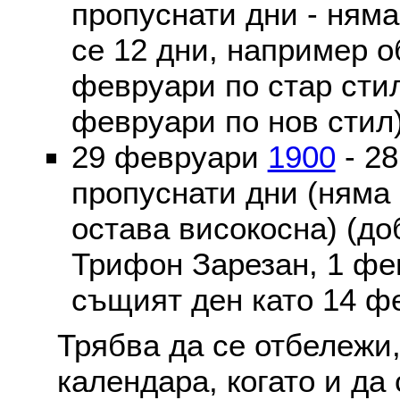
пропуснати дни - ням
се 12 дни, например о
февруари по стар стил
февруари по нов стил
29 февруари
1900
- 2
пропуснати дни (няма
остава високосна) (до
Трифон Зарезан, 1 фе
същият ден като 14 ф
Трябва да се отбележи,
календара, когато и да 