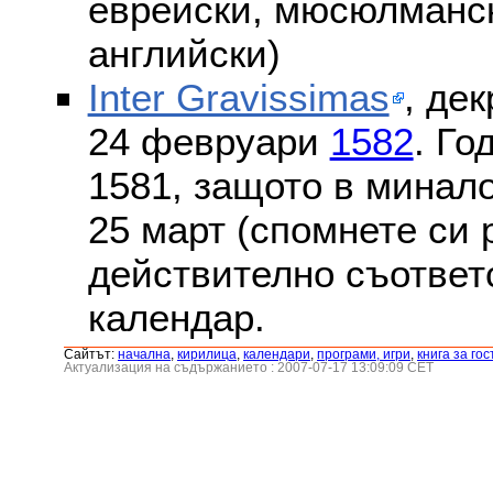
еврейски, мюсюлмански
английски)
Inter Gravissimas
, дек
24 февруари
1582
. Го
1581, защото в минало
25 март (спомнете си
действително съответс
календар.
Сайтът:
началнa
,
кирилица
,
календари
,
програми, игри
,
книга за гос
Актуализация на съдържанието : 2007-07-17 13:09:09 CET