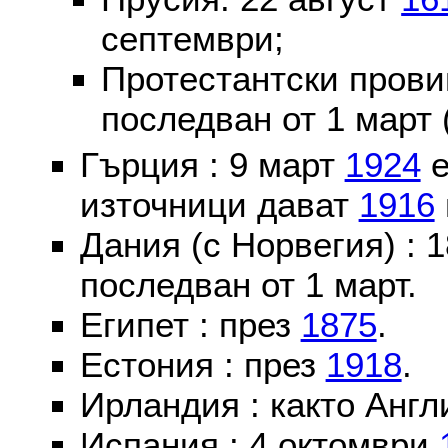
септември;
Протестантски пров
последван от 1 март 
Гърция : 9 март
1924
е
източници дават
1916
Дания (с Норвегия) :
последван от 1 март.
Египет : през
1875
.
Естония : през
1918
.
Ирландия : както Англ
Испания : 4 октомври