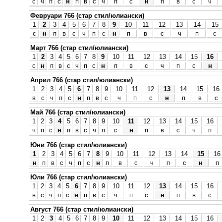
с
ч
п
с
н
п
в
с
ч
п
с
н
п
в
с
ч
Февруари 766 (стар стил/юлиански)
1
2
3
4
5
6
7
8
9
10
11
12
13
14
15
с
н
п
в
с
ч
п
с
н
п
в
с
ч
п
с
Март 766 (стар стил/юлиански)
1
2
3
4
5
6
7
8
9
10
11
12
13
14
15
16
с
н
п
в
с
ч
п
с
н
п
в
с
ч
п
с
н
Април 766 (стар стил/юлиански)
1
2
3
4
5
6
7
8
9
10
11
12
13
14
15
16
в
с
ч
п
с
н
п
в
с
ч
п
с
н
п
в
с
Май 766 (стар стил/юлиански)
1
2
3
4
5
6
7
8
9
10
11
12
13
14
15
16
ч
п
с
н
п
в
с
ч
п
с
н
п
в
с
ч
п
Юни 766 (стар стил/юлиански)
1
2
3
4
5
6
7
8
9
10
11
12
13
14
15
16
н
п
в
с
ч
п
с
н
п
в
с
ч
п
с
н
п
Юли 766 (стар стил/юлиански)
1
2
3
4
5
6
7
8
9
10
11
12
13
14
15
16
в
с
ч
п
с
н
п
в
с
ч
п
с
н
п
в
с
Август 766 (стар стил/юлиански)
1
2
3
4
5
6
7
8
9
10
11
12
13
14
15
16