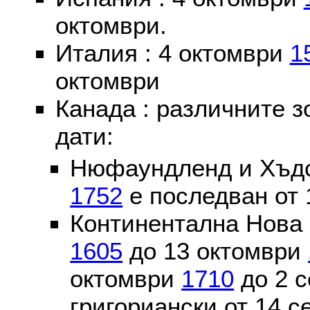
октомври.
Италия : 4 октомври
1
октомври
Канада : различните 
дати:
Нюфаундленд и Хъдс
1752
е последван от 
Континентална Нова 
1605
до 13 октомври
октомври
1710
до 2 
григориански от 14 