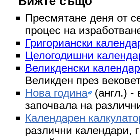
Вижте също
Пресмятане деня от се
процес на изработван
Григориански календар
Целогодишни календа
Великденски календар
Великден през векове
Нова година
(англ.) -
започвала на различни
Календарен калкулато
различни календари, г