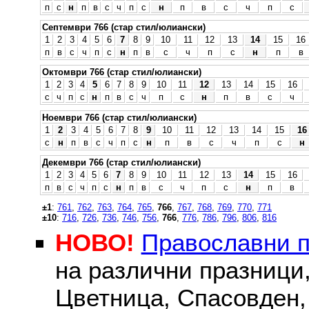
п
с
н
п
в
с
ч
п
с
н
п
в
с
ч
п
с
Септември 766 (стар стил/юлиански)
1
2
3
4
5
6
7
8
9
10
11
12
13
14
15
16
п
в
с
ч
п
с
н
п
в
с
ч
п
с
н
п
в
Октомври 766 (стар стил/юлиански)
1
2
3
4
5
6
7
8
9
10
11
12
13
14
15
16
с
ч
п
с
н
п
в
с
ч
п
с
н
п
в
с
ч
Ноември 766 (стар стил/юлиански)
1
2
3
4
5
6
7
8
9
10
11
12
13
14
15
16
с
н
п
в
с
ч
п
с
н
п
в
с
ч
п
с
н
Декември 766 (стар стил/юлиански)
1
2
3
4
5
6
7
8
9
10
11
12
13
14
15
16
п
в
с
ч
п
с
н
п
в
с
ч
п
с
н
п
в
±1
:
761
,
762
,
763
,
764
,
765
,
766
,
767
,
768
,
769
,
770
,
771
±10
:
716
,
726
,
736
,
746
,
756
,
766
,
776
,
786
,
796
,
806
,
816
НОВО!
Православни 
на различни празници
Цветница, Спасовден, 