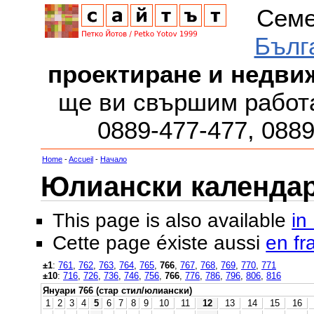
Семе
Бълг
проектиране и недви
ще ви свършим работа
0889-477-477, 088
Home
-
Accueil
-
Начало
Юлиански календар з
This page is also available
in
Cette page éxiste aussi
en fr
±1
:
761
,
762
,
763
,
764
,
765
,
766
,
767
,
768
,
769
,
770
,
771
±10
:
716
,
726
,
736
,
746
,
756
,
766
,
776
,
786
,
796
,
806
,
816
Януари 766 (стар стил/юлиански)
1
2
3
4
5
6
7
8
9
10
11
12
13
14
15
16