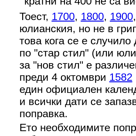
кратни на 400 не са в
Тоест,
1700
,
1800
,
1900
юлианския, но не в гри
това кога се е случило
по "стар стил" (или юл
за "нов стил" е различ
преди 4 октомври
1582
един официален календ
и всички дати се запаз
поправка.
Ето необходимите попр