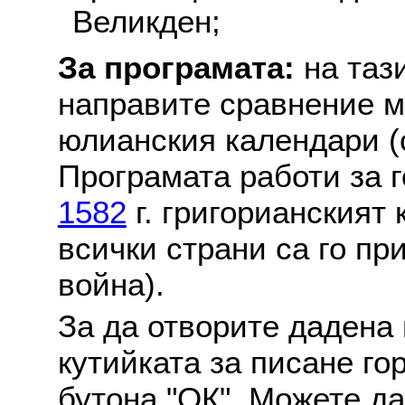
Великден;
За програмата:
на таз
направите сравнение м
юлианския календари (с
Програмата работи за г
1582
г. григорианският
всички страни са го пр
война).
За да отворите дадена 
кутийката за писане го
бутона "ОК". Можете д