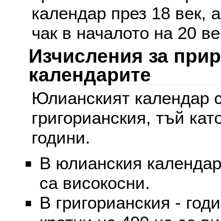
календар през 18 век, 
чак в началото на 20 ве
Изчисления за при
календарите
Юлианският календар с
григорианския, тъй кат
години.
В юлианския календар 
са високосни.
В григорианския - годи