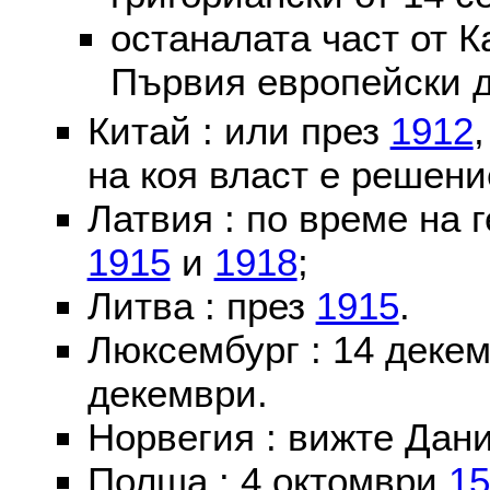
останалата част от К
Първия европейски д
Китай : или през
1912
на коя власт е решени
Латвия : по време на 
1915
и
1918
;
Литва : през
1915
.
Люксембург : 14 деке
декември.
Норвегия : вижте Дани
Полша : 4 октомври
15