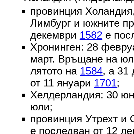
провинция Холандия,
Лимбург и южните пр
декември
1582
е пос
Хронинген: 28 февр
март. Връщане на юл
лятото на
1584
, а 31
от 11 януари
1701
;
Хелдерландия: 30 ю
юли;
провинция Утрехт и 
е последван от 12 де