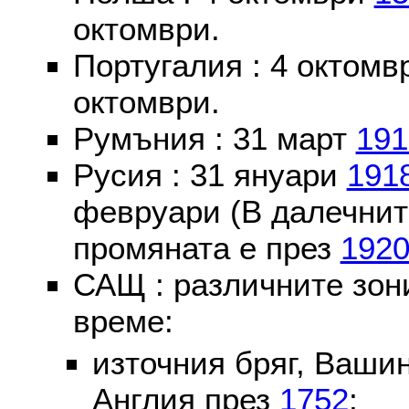
октомври.
Португалия : 4 октом
октомври.
Румъния : 31 март
191
Русия : 31 януари
191
февруари (В далечнит
промяната е през
192
САЩ : различните зон
време:
източния бряг, Вашин
Англия през
1752
;