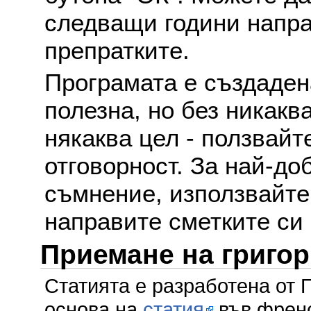
следващи години напра
препратките.
Програмата е създаден
полезна, но без никакв
някаква цел - ползвайт
отговорност. За най-до
съмнение, използвайте 
направите сметките си
Приемане на григо
Статията е разработена от 
основа на
статия
във френс