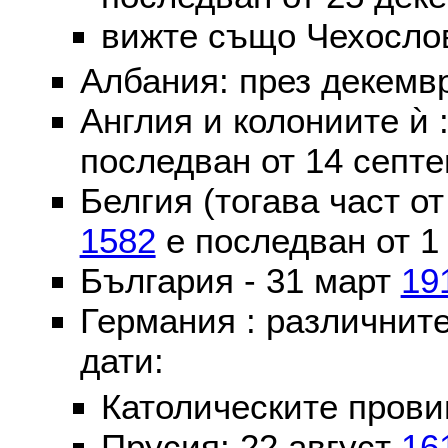
вижте също Чехослов
Албания: през декем
Англия и колониите ѝ 
последван от 14 септе
Белгия (тогава част о
1582
е последван от 1
България - 31 март
19
Германия : различнит
дати:
Католическите пров
Прусия: 22 август
16