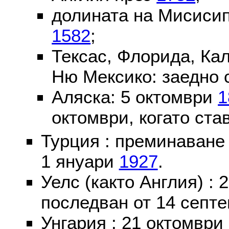
долината на Мисисип
1582
;
Тексас, Флорида, Ка
Ню Мексико: заедно 
Аляска: 5 октомври
1
октомври, когато ста
Турция : преминаване
1 януари
1927
.
Уелс (както Англия) :
последван от 14 септе
Унгария : 21 октомври