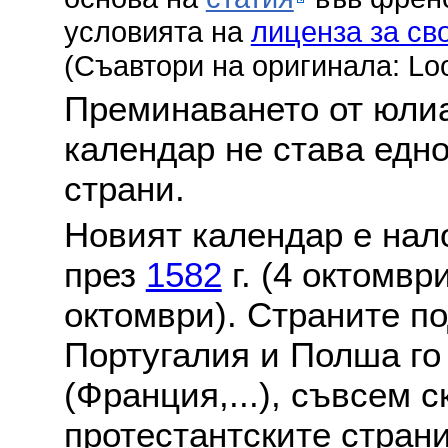
условията на
лиценза за св
(Съавтори на оригинала: Lo
Преминаването от юлиа
календар не става едн
страни.
Новият календар е нало
през
1582
г. (4 октомвр
октомври). Страните по
Португалия и Полша го
(Франция,...), съвсем с
протестантските стран