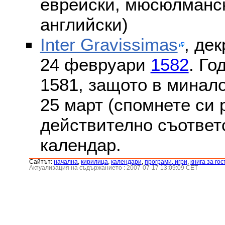
еврейски, мюсюлмански
английски)
Inter Gravissimas
, дек
24 февруари
1582
. Го
1581, защото в минало
25 март (спомнете си
действително съответс
календар.
Сайтът:
началнa
,
кирилица
,
календари
,
програми, игри
,
книга за гос
Актуализация на съдържанието : 2007-07-17 13:09:09 CET