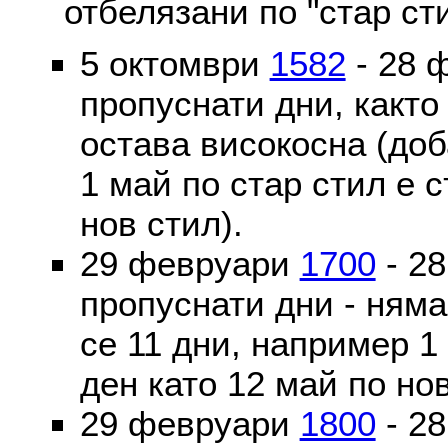
отбелязани по "стар ст
5 октомври
1582
- 28 
пропуснати дни, както
остава високосна (доб
1 май по стар стил е 
нов стил).
29 февруари
1700
- 2
пропуснати дни - ням
се 11 дни, например 1
ден като 12 май по но
29 февруари
1800
- 2