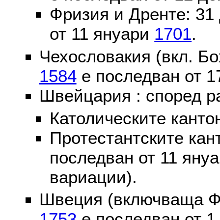
Фризия и Дренте: 31
от 11 януари
1701
.
Чехословакия (вкл. Бо
1584
е последван от 1
Швейцария : според р
Католическите канто
Протестантските кан
последван от 11 яну
вариации).
Швеция (включваща Ф
1753
е последван от 1