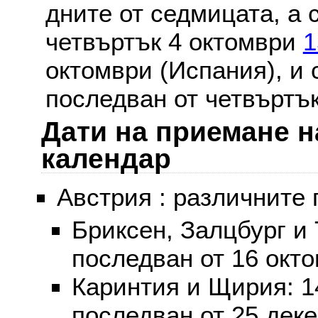
дните от седмицата, а 
четвъртък 4 октомври
1
октомври (Испания), и
последван от четвъртък
Дати на приемане н
календар
Австрия : различните 
Бриксен, Залцбург и
последван от 16 окт
Каринтия и Щирия: 
последван от 25 дек