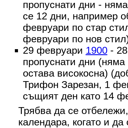
пропуснати дни - ням
се 12 дни, например о
февруари по стар стил
февруари по нов стил
29 февруари
1900
- 2
пропуснати дни (няма
остава високосна) (до
Трифон Зарезан, 1 фе
същият ден като 14 ф
Трябва да се отбележи,
календара, когато и да 