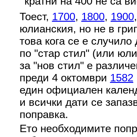
кратни на 400 не са в
Тоест,
1700
,
1800
,
1900
юлианския, но не в гри
това кога се е случило
по "стар стил" (или юл
за "нов стил" е различ
преди 4 октомври
1582
един официален календ
и всички дати се запаз
поправка.
Ето необходимите попр