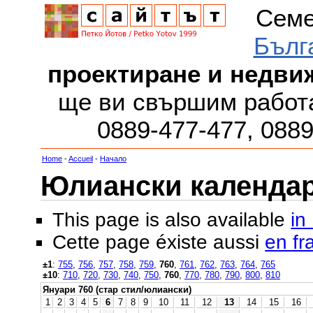
Семе
Бълг
проектиране и недви
ще ви свършим работа
0889-477-477, 088
Home
-
Accueil
-
Начало
Юлиански календар з
This page is also available
in
Cette page éxiste aussi
en fr
±1
:
755
,
756
,
757
,
758
,
759
,
760
,
761
,
762
,
763
,
764
,
765
±10
:
710
,
720
,
730
,
740
,
750
,
760
,
770
,
780
,
790
,
800
,
810
Януари 760 (стар стил/юлиански)
1
2
3
4
5
6
7
8
9
10
11
12
13
14
15
16