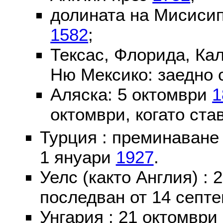
долината на Мисисип
1582
;
Тексас, Флорида, Ка
Ню Мексико: заедно 
Аляска: 5 октомври
1
октомври, когато ста
Турция : преминаване
1 януари
1927
.
Уелс (както Англия) :
последван от 14 септе
Унгария : 21 октомври