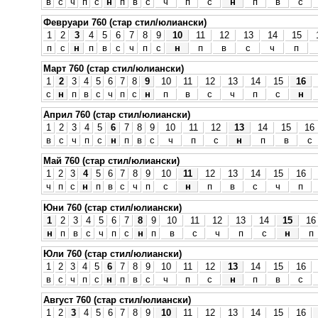
в
с
ч
п
с
н
п
в
с
ч
п
с
н
п
в
с
Февруари 760 (стар стил/юлиански)
1
2
3
4
5
6
7
8
9
10
11
12
13
14
15
п
с
н
п
в
с
ч
п
с
н
п
в
с
ч
п
Март 760 (стар стил/юлиански)
1
2
3
4
5
6
7
8
9
10
11
12
13
14
15
16
с
н
п
в
с
ч
п
с
н
п
в
с
ч
п
с
н
Април 760 (стар стил/юлиански)
1
2
3
4
5
6
7
8
9
10
11
12
13
14
15
16
в
с
ч
п
с
н
п
в
с
ч
п
с
н
п
в
с
Май 760 (стар стил/юлиански)
1
2
3
4
5
6
7
8
9
10
11
12
13
14
15
16
ч
п
с
н
п
в
с
ч
п
с
н
п
в
с
ч
п
Юни 760 (стар стил/юлиански)
1
2
3
4
5
6
7
8
9
10
11
12
13
14
15
16
н
п
в
с
ч
п
с
н
п
в
с
ч
п
с
н
п
Юли 760 (стар стил/юлиански)
1
2
3
4
5
6
7
8
9
10
11
12
13
14
15
16
в
с
ч
п
с
н
п
в
с
ч
п
с
н
п
в
с
Август 760 (стар стил/юлиански)
1
2
3
4
5
6
7
8
9
10
11
12
13
14
15
16