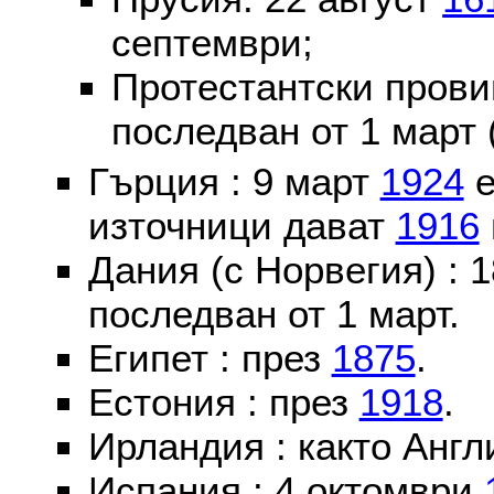
септември;
Протестантски пров
последван от 1 март 
Гърция : 9 март
1924
е
източници дават
1916
Дания (с Норвегия) :
последван от 1 март.
Египет : през
1875
.
Естония : през
1918
.
Ирландия : както Англ
Испания : 4 октомври