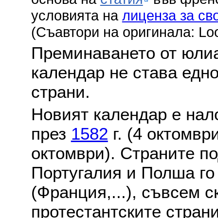
условията на
лиценза за св
(Съавтори на оригинала: Lo
Преминаването от юлиа
календар не става едн
страни.
Новият календар е нало
през
1582
г. (4 октомвр
октомври). Страните по
Португалия и Полша го
(Франция,...), съвсем с
протестантските стран