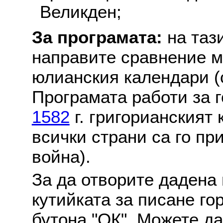
Великден;
За програмата:
на таз
направите сравнение м
юлианския календари (с
Програмата работи за г
1582
г. григорианският
всички страни са го пр
война).
За да отворите дадена 
кутийката за писане го
бутона "ОК". Можете д