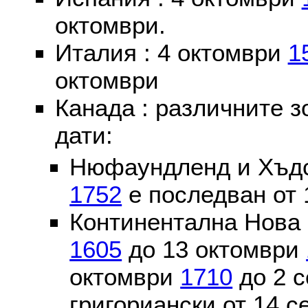
октомври.
Италия : 4 октомври
1
октомври
Канада : различните 
дати:
Нюфаундленд и Хъдс
1752
е последван от 
Континентална Нова 
1605
до 13 октомври
октомври
1710
до 2 
григориански от 14 