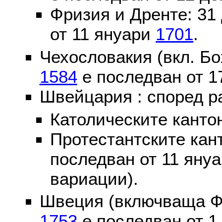
Фризия и Дренте: 31
от 11 януари
1701
.
Чехословакия (вкл. Бо
1584
е последван от 1
Швейцария : според р
Католическите канто
Протестантските кан
последван от 11 яну
вариации).
Швеция (включваща Ф
1753
е последван от 1