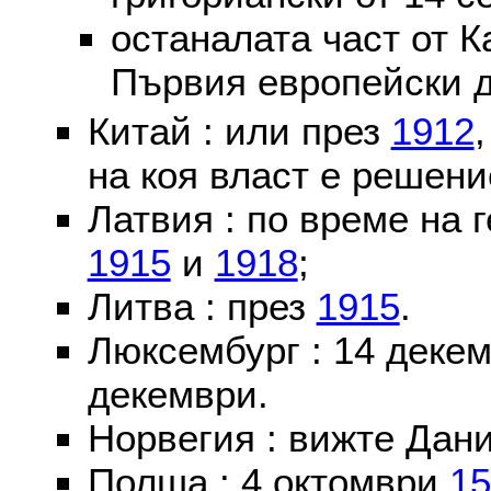
останалата част от К
Първия европейски д
Китай : или през
1912
на коя власт е решени
Латвия : по време на 
1915
и
1918
;
Литва : през
1915
.
Люксембург : 14 деке
декември.
Норвегия : вижте Дани
Полша : 4 октомври
15