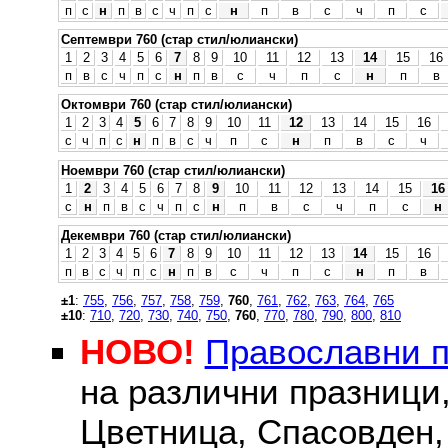
п
с
н
п
в
с
ч
п
с
н
п
в
с
ч
п
с
Септември 760 (стар стил/юлиански)
1
2
3
4
5
6
7
8
9
10
11
12
13
14
15
16
п
в
с
ч
п
с
н
п
в
с
ч
п
с
н
п
в
Октомври 760 (стар стил/юлиански)
1
2
3
4
5
6
7
8
9
10
11
12
13
14
15
16
с
ч
п
с
н
п
в
с
ч
п
с
н
п
в
с
ч
Ноември 760 (стар стил/юлиански)
1
2
3
4
5
6
7
8
9
10
11
12
13
14
15
16
с
н
п
в
с
ч
п
с
н
п
в
с
ч
п
с
н
Декември 760 (стар стил/юлиански)
1
2
3
4
5
6
7
8
9
10
11
12
13
14
15
16
п
в
с
ч
п
с
н
п
в
с
ч
п
с
н
п
в
±1
:
755
,
756
,
757
,
758
,
759
,
760
,
761
,
762
,
763
,
764
,
765
±10
:
710
,
720
,
730
,
740
,
750
,
760
,
770
,
780
,
790
,
800
,
810
НОВО!
Православни 
на различни празници
Цветница, Спасовден, 