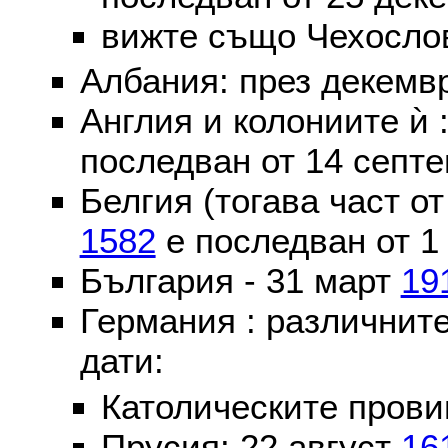
вижте също Чехослов
Албания: през декем
Англия и колониите ѝ 
последван от 14 септе
Белгия (тогава част о
1582
е последван от 1
България - 31 март
19
Германия : различнит
дати:
Католическите пров
Прусия: 22 август
16