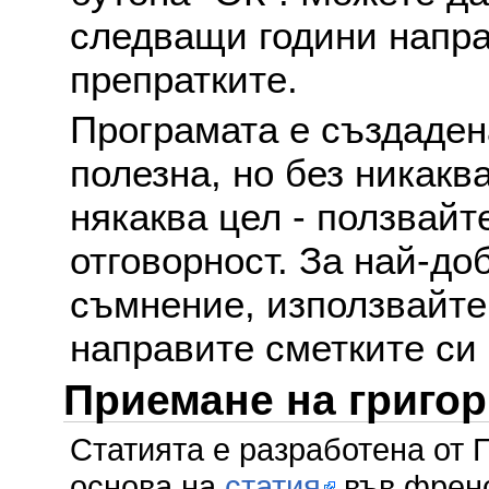
следващи години напра
препратките.
Програмата е създаден
полезна, но без никакв
някаква цел - ползвайт
отговорност. За най-до
съмнение, използвайте 
направите сметките си
Приемане на григо
Статията е разработена от 
основа на
статия
във френс