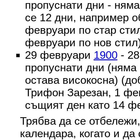
пропуснати дни - ням
се 12 дни, например о
февруари по стар стил
февруари по нов стил
29 февруари
1900
- 2
пропуснати дни (няма
остава високосна) (до
Трифон Зарезан, 1 фе
същият ден като 14 ф
Трябва да се отбележи,
календара, когато и да 