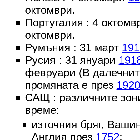
октомври.
Португалия : 4 октом
октомври.
Румъния : 31 март
191
Русия : 31 януари
191
февруари (В далечнит
промяната е през
192
САЩ : различните зон
време:
източния бряг, Вашин
Англия през
1752
;