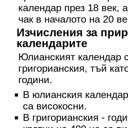
календар през 18 век, 
чак в началото на 20 ве
Изчисления за при
календарите
Юлианският календар с
григорианския, тъй кат
години.
В юлианския календар 
са високосни.
В григорианския - годи