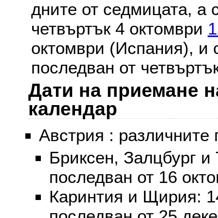
дните от седмицата, а 
четвъртък 4 октомври
1
октомври (Испания), и
последван от четвъртък
Дати на приемане н
календар
Австрия : различните 
Бриксен, Залцбург и
последван от 16 окт
Каринтия и Щирия: 
последван от 25 дек