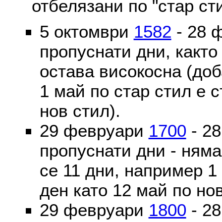
отбелязани по "стар ст
5 октомври
1582
- 28 
пропуснати дни, както
остава високосна (доб
1 май по стар стил е 
нов стил).
29 февруари
1700
- 2
пропуснати дни - ням
се 11 дни, например 1
ден като 12 май по но
29 февруари
1800
- 2