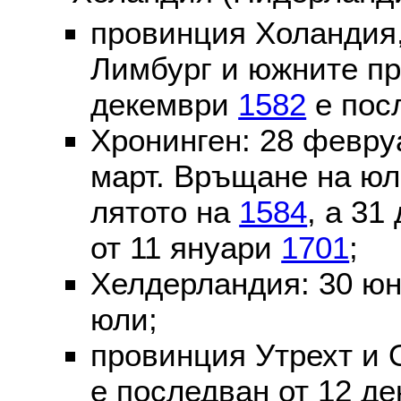
провинция Холандия,
Лимбург и южните пр
декември
1582
е пос
Хронинген: 28 февр
март. Връщане на юл
лятото на
1584
, а 31
от 11 януари
1701
;
Хелдерландия: 30 ю
юли;
провинция Утрехт и 
е последван от 12 де