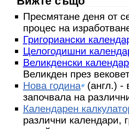
Вижте също
Пресмятане деня от се
процес на изработван
Григориански календар
Целогодишни календа
Великденски календар
Великден през векове
Нова година
(англ.) -
започвала на различни
Календарен калкулато
различни календари, г