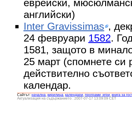
еврейски, мюсюлмански
английски)
Inter Gravissimas
, дек
24 февруари
1582
. Го
1581, защото в минало
25 март (спомнете си
действително съответс
календар.
Сайтът:
началнa
,
кирилица
,
календари
,
програми, игри
,
книга за гос
Актуализация на съдържанието : 2007-07-17 13:09:09 CET