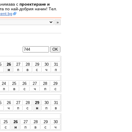
занимава с
проектиране и
а по най-добрия начин! Tел.
ent.bg
5
26
27
28
29
30
31
с
н
п
в
с
ч
п
24
25
26
27
28
29
п
в
с
ч
п
с
5
26
27
28
29
30
31
с
ч
п
с
н
п
в
25
26
27
28
29
30
с
н
п
в
с
ч