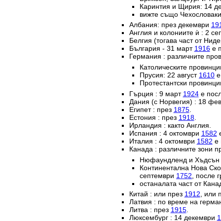
Каринтия и Щирия: 14 
вижте също Чехословаки
Албания: през декември
19
Англия и колониите ѝ : 2 с
Белгия (тогава част от Нид
България - 31 март
1916
е п
Германия : различните пров
Католическите провинц
Прусия: 22 август
1610
е
Протестантски провинци
Гърция : 9 март
1924
е посл
Дания (с Норвегия) : 18 ф
Египет : през
1875
.
Естония : през
1918
.
Ирландия : както Англия.
Испания : 4 октомври
1582
е
Италия : 4 октомври
1582
е 
Канада : различните зони п
Нюфаундленд и Хъдсън б
Континентална Нова Ско
септември
1752
, после 
останалата част от Кана
Китай : или през
1912
, или 
Латвия : по време на герм
Литва : през
1915
.
Люксембург : 14 декември
1