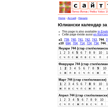
Home
-
Accueil
-
Начало
Юлиански календар за 7
This page is also available
in Engl
Cette page éxiste aussi
en français
±1
:
739
,
740
,
741
,
742
,
743
,
744
,
7
±10
:
694
,
704
,
714
,
724
,
734
,
744
,
Януари 744 (стар стил/юлианск
1
2
3
4
5
6
7
8
9
10
1
с
ч
п
с
н
п
в
с
ч
п
Февруари 744 (стар стил/юлиан
1
2
3
4
5
6
7
8
9
10
с
н
п
в
с
ч
п
с
н
п
Март 744 (стар стил/юлиански)
1
2
3
4
5
6
7
8
9
10
1
н
п
в
с
ч
п
с
н
п
в
Април 744 (стар стил/юлиански
1
2
3
4
5
6
7
8
9
10
с
ч
п
с
н
п
в
с
ч
п