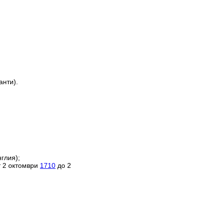
анти).
глия);
т 2 октомври
1710
до 2