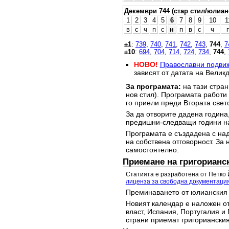
Декември 744 (стар стил/юлиан
1
2
3
4
5
6
7
8
9
10
1
в
с
ч
п
с
н
п
в
с
ч
±1
:
739
,
740
,
741
,
742
,
743
,
744
,
7
±10
:
694
,
704
,
714
,
724
,
734
,
744
,
НОВО!
Православни подви
зависят от датата на Великд
За програмата:
на тази стран
нов стил). Програмата работи
го приели преди Втората свет
За да отворите дадена година,
предишни-следващи години на
Програмата е създадена с над
на собствена отговорност. За 
самостоятелно.
Приемане на григорианс
Статията е разработена от Петко 
лиценза за свободна документаци
Преминаването от юлианския 
Новият календар е наложен от
власт, Испания, Португалия и 
страни приемат григорианския 