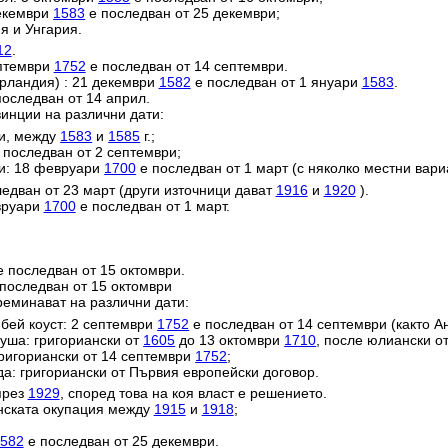
декември
1583
е последван от 25 декември;
я и Унгария.
12
.
ептември
1752
е последван от 14 септември.
ерландия) : 21 декември
1582
е последван от 1 януари
1583
.
оследван от 14 април.
инции на различни дати:
ии, между
1583
и
1585
г.;
 последван от 2 септември;
и: 18 февруари
1700
е последван от 1 март (с няколко местни вари
едван от 23 март (други източници дават
1916
и
1920
).
евруари
1700
е последван от 1 март.
 последван от 15 октомври.
последван от 15 октомври
реминават на различни дати:
ей коуст: 2 септември
1752
е последван от 14 септември (както Ан
уша: григориански от
1605
до 13 октомври
1710
, после юлиански о
григориански от 14 септември
1752
;
да: григориански от Първия европейски договор.
през
1929
, според това на коя власт е решението.
анската окупация между
1915
и
1918
;
582
е последван от 25 декември.