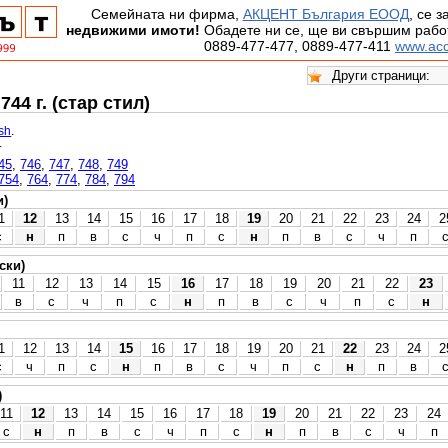
Семейната ни фирма,
АКЦЕНТ България ЕООД
, се 
недвижими имоти!
Обадете ни се, ще ви свършим работ
0889-477-477, 0889-477-411
www.acc
44 г. (стар стил)
ish
.
.
45
,
746
,
747
,
748
,
749
754
,
764
,
774
,
784
,
794
и)
1
12
13
14
15
16
17
18
19
20
21
22
23
24
2
с
н
п
в
с
ч
п
с
н
п
в
с
ч
п
ски)
11
12
13
14
15
16
17
18
19
20
21
22
23
в
с
ч
п
с
н
п
в
с
ч
п
с
н
1
12
13
14
15
16
17
18
19
20
21
22
23
24
2
с
ч
п
с
н
п
в
с
ч
п
с
н
п
в
)
11
12
13
14
15
16
17
18
19
20
21
22
23
24
с
н
п
в
с
ч
п
с
н
п
в
с
ч
п