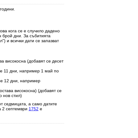
години.
това кога се е случило дадено
н брой дни. За събитията
") и всички дати се запазват
ва високосна (добавят се десет
е 11 дни, например 1 май по
се 12 дни, например
остава високосна) (добавят се
 нов стил)
от седмицата, а само датите
а 2 септември
1752
е