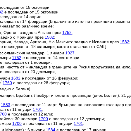
последван от 15 октомври.
82
е последван от 15 октомври.
оследван от 14 април.
следван от 14 февруари (В далечните източни провинции промяна
минават по различно време:
н, Орегон: заедно с Англия през
1752
;
заедно с Франция през
1582
;
орния, Невада, Аризона, Ню Мексико: заедно с Испания през
1582
;
е последван от 18 октомври, когато става част от САЩ.
юсюлманския календар: 1 януари
1927
.
тември
1752
е последван от 14 септември.
е последван от 1 ноември.
ия; частта от Финландия в границите на Русия продължава да изп
е последван от 20 декември;
вруари
1682
е последван от 16 февруари;
ри
1760
е последван от 28 февруари;
аедно с Белгия)
ландия, Брабант, Лимбург и южните провинции (днес Белгия): 21 
и
1583
е последван от 11 март. Връщане на юлианския календар пр
ван от 11 януари
1701
;
700
е последван от 12 юли;
райсел: 30 ноември
1700
е последван от 12 декември;
кември
1700
е последван от 11 януари
1701
.
 и Моравия) : 6 януари
1584
е последван от 17 януари.