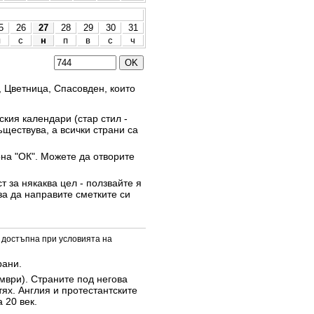
5
26
27
28
29
30
31
п
с
н
п
в
с
ч
, Цветница, Спасовден, които
кия календари (стар стил -
ъществува, а всички страни са
она "ОК". Можете да отворите
 за някаква цел - ползвайте я
за да направите сметките си
 достъпна при условията на
рани.
омври). Страните под негова
тях. Англия и протестантските
 20 век.