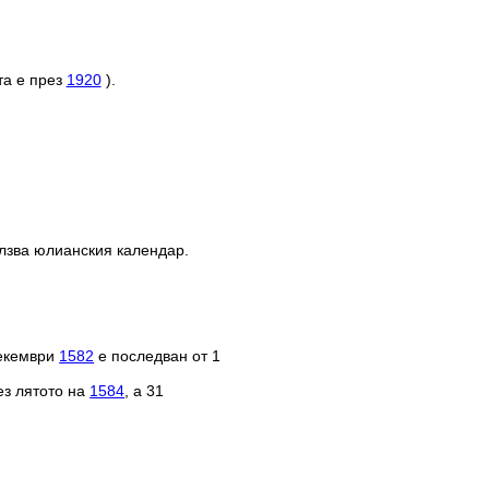
та е през
1920
).
олзва юлианския календар.
декември
1582
е последван от 1
ез лятото на
1584
, а 31