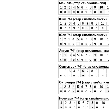
Май 744 (стар стил/юлиански)
1
2
3
4
5
6
7
8
9
10
1
п
с
н
п
в
с
ч
п
с
н
Юни 744 (стар стил/юлиански)
1
2
3
4
5
6
7
8
9
10
п
в
с
ч
п
с
н
п
в
с
Юли 744 (стар стил/юлиански)
1
2
3
4
5
6
7
8
9
10
1
с
ч
п
с
н
п
в
с
ч
п
Август 744 (стар стил/юлиански
1
2
3
4
5
6
7
8
9
10
1
с
н
п
в
с
ч
п
с
н
п
Септември 744 (стар стил/юлиа
1
2
3
4
5
6
7
8
9
10
в
с
ч
п
с
н
п
в
с
ч
Октомври 744 (стар стил/юлиан
1
2
3
4
5
6
7
8
9
10
1
ч
п
с
н
п
в
с
ч
п
с
Ноември 744 (стар стил/юлианс
1
2
3
4
5
6
7
8
9
10
н
п
в
с
ч
п
с
н
п
в