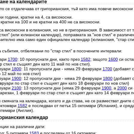
ане на календарите
о се отдалечава от григорианския, тъй като има повече високосни 
и години, кратни на 4, са високосни.
 кратни на 100 и не кратни на 400 не са високосни.
а високосни в юлианския, но не в григорианския. В зависимост от 
стил" (или юлиански календар), поправката за "нов стил" е различе
чително има само един официален календар (юлианския, "стар стил
 събития, отбелязани по "стар стил" в посочените интервали:
уари
1700
: 10 пропуснати дни, както през
1582
; защото
1600
си оста
 стил е същият ден като 11 май по нов стил).
руари
1800
: 11 пропуснати дни - няма 29 февруари
1700
(добавят с
 12 май по нов стил)
руари
1900
: 12 пропуснати дни - няма 29 февруари
1800
(добавят 
вруари по стар стил е същият ден като 18 февруари по нов стил)
руари
2100
: 13 пропуснати дни (няма 29 февруари
1900
, а
2000
си 
резан, 1 февруари по стар стил е същият ден като 14 февруари по
 смяната на календара, когато и да става, не се разместват дните 
 октомври
1582
е последван от петък 15 октомври (Испания), и сряд
птември (Англия).
горианския календар
нции на различни дати:
ол: 5 октомври
1583
е последван от 16 октомври;