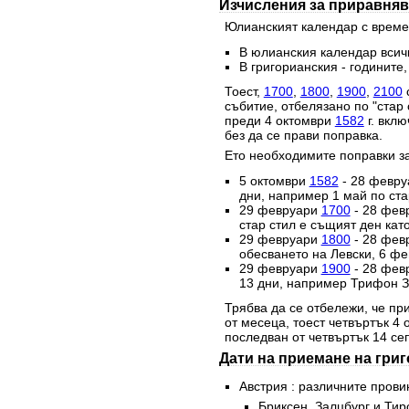
Изчисления за приравняв
Юлианският календар с времет
В юлианския календар всичк
В григорианския - годините,
Тоест,
1700
,
1800
,
1900
,
2100
с
събитие, отбелязано по "стар 
преди 4 октомври
1582
г. вклю
без да се прави поправка.
Ето необходимите поправки за
5 октомври
1582
- 28 февр
дни, например 1 май по стар
29 февруари
1700
- 28 фев
стар стил е същият ден като
29 февруари
1800
- 28 фев
обесването на Левски, 6 фе
29 февруари
1900
- 28 фев
13 дни, например Трифон За
Трябва да се отбележи, че при
от месеца, тоест четвъртък 4
последван от четвъртък 14 се
Дати на приемане на гри
Австрия : различните прови
Бриксен, Залцбург и Тир