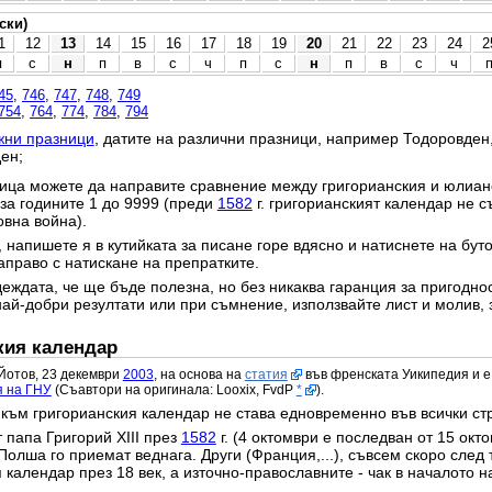
ски)
1
12
13
14
15
16
17
18
19
20
21
22
23
24
2
п
с
н
п
в
с
ч
п
с
н
п
в
с
ч
45
,
746
,
747
,
748
,
749
754
,
764
,
774
,
784
,
794
жни празници
, датите на различни празници, например Тодоровден
ен;
ица можете да направите сравнение между григорианския и юлианс
 за годините 1 до 9999 (преди
1582
г. григорианският календар не с
овна война).
 напишете я в кутийката за писане горе вдясно и натиснете на бут
право с натискане на препратките.
еждата, че ще бъде полезна, но без никаква гаранция за пригодност
най-добри резултати или при съмнение, използвайте лист и молив, 
кия календар
Йотов, 23 декември
2003
, на основа на
статия
във френската Уикипедия и е
я на ГНУ
(Съавтори на оригинала: Looxix, FvdP
*
).
към григорианския календар не става едновременно във всички ст
 папа Григорий XIII през
1582
г. (4 октомври е последван от 15 окт
Полша го приемат веднага. Други (Франция,...), съвсем скоро след 
календар през 18 век, а източно-православните - чак в началото на