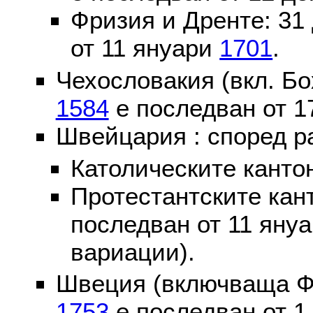
Фризия и Дренте: 31
от 11 януари
1701
.
Чехословакия (вкл. Бо
1584
е последван от 1
Швейцария : според р
Католическите канто
Протестантските кан
последван от 11 яну
вариации).
Швеция (включваща Ф
1753
е последван от 1