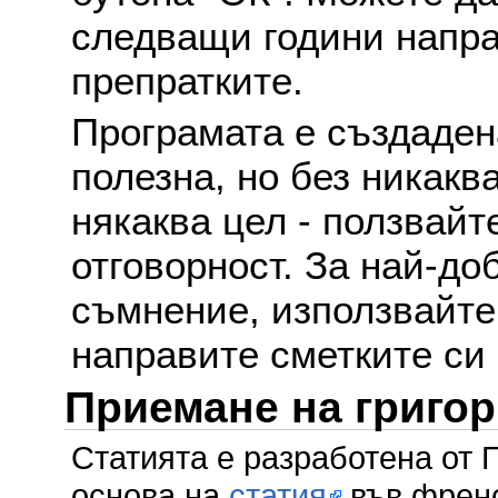
следващи години напра
препратките.
Програмата е създаден
полезна, но без никакв
някаква цел - ползвайт
отговорност. За най-до
съмнение, използвайте 
направите сметките си
Приемане на григо
Статията е разработена от 
основа на
статия
във френс