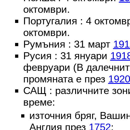
октомври.
Португалия : 4 октом
октомври.
Румъния : 31 март
191
Русия : 31 януари
191
февруари (В далечнит
промяната е през
192
САЩ : различните зон
време:
източния бряг, Вашин
Англия през
1752
;