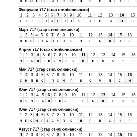
п
с
н
п
в
с
ч
п
с
н
п
в
с
ч
п
с
Февруари 717 (стар стил/юлиански)
1
2
3
4
5
6
7
8
9
10
11
12
13
14
15
п
в
с
ч
п
с
н
п
в
с
ч
п
с
н
п
Март 717 (стар стил/юлиански)
1
2
3
4
5
6
7
8
9
10
11
12
13
14
15
16
п
в
с
ч
п
с
н
п
в
с
ч
п
с
н
п
в
Април 717 (стар стил/юлиански)
1
2
3
4
5
6
7
8
9
10
11
12
13
14
15
16
ч
п
с
н
п
в
с
ч
п
с
н
п
в
с
ч
п
Май 717 (стар стил/юлиански)
1
2
3
4
5
6
7
8
9
10
11
12
13
14
15
16
с
н
п
в
с
ч
п
с
н
п
в
с
ч
п
с
н
Юни 717 (стар стил/юлиански)
1
2
3
4
5
6
7
8
9
10
11
12
13
14
15
16
в
с
ч
п
с
н
п
в
с
ч
п
с
н
п
в
с
Юли 717 (стар стил/юлиански)
1
2
3
4
5
6
7
8
9
10
11
12
13
14
15
16
ч
п
с
н
п
в
с
ч
п
с
н
п
в
с
ч
п
Август 717 (стар стил/юлиански)
1
2
3
4
5
6
7
8
9
10
11
12
13
14
15
16