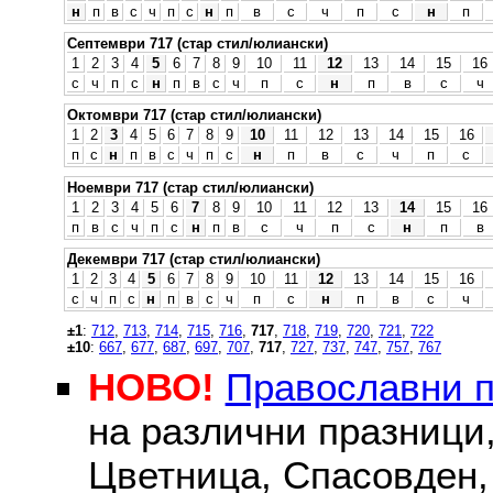
н
п
в
с
ч
п
с
н
п
в
с
ч
п
с
н
п
Септември 717 (стар стил/юлиански)
1
2
3
4
5
6
7
8
9
10
11
12
13
14
15
16
с
ч
п
с
н
п
в
с
ч
п
с
н
п
в
с
ч
Октомври 717 (стар стил/юлиански)
1
2
3
4
5
6
7
8
9
10
11
12
13
14
15
16
п
с
н
п
в
с
ч
п
с
н
п
в
с
ч
п
с
Ноември 717 (стар стил/юлиански)
1
2
3
4
5
6
7
8
9
10
11
12
13
14
15
16
п
в
с
ч
п
с
н
п
в
с
ч
п
с
н
п
в
Декември 717 (стар стил/юлиански)
1
2
3
4
5
6
7
8
9
10
11
12
13
14
15
16
с
ч
п
с
н
п
в
с
ч
п
с
н
п
в
с
ч
±1
:
712
,
713
,
714
,
715
,
716
,
717
,
718
,
719
,
720
,
721
,
722
±10
:
667
,
677
,
687
,
697
,
707
,
717
,
727
,
737
,
747
,
757
,
767
НОВО!
Православни 
на различни празници
Цветница, Спасовден, 