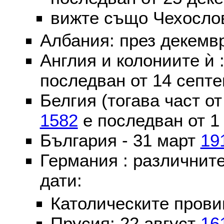
вижте също Чехослов
Албания: през декем
Англия и колониите ѝ 
последван от 14 септе
Белгия (тогава част о
1582
е последван от 1
България - 31 март
19
Германия : различнит
дати:
Католическите пров
Прусия: 22 август
16