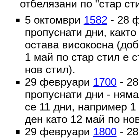
отбелязани по "стар ст
5 октомври
1582
- 28 
пропуснати дни, както
остава високосна (доб
1 май по стар стил е 
нов стил).
29 февруари
1700
- 2
пропуснати дни - ням
се 11 дни, например 1
ден като 12 май по но
29 февруари
1800
- 2