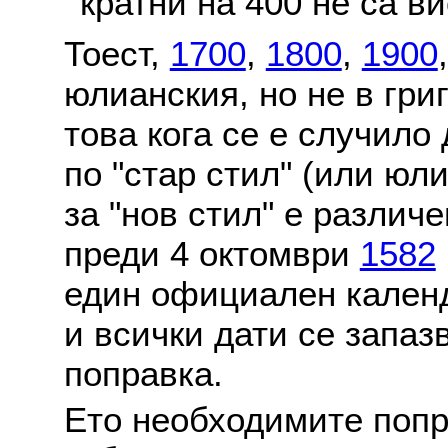
кратни на 400 не са в
Тоест,
1700
,
1800
,
1900
юлианския, но не в гри
това кога се е случило
по "стар стил" (или юл
за "нов стил" е различ
преди 4 октомври
1582
един официален календ
и всички дати се запаз
поправка.
Ето необходимите попр