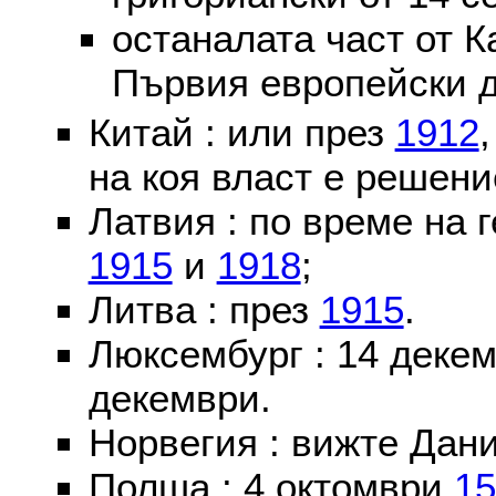
останалата част от К
Първия европейски д
Китай : или през
1912
на коя власт е решени
Латвия : по време на 
1915
и
1918
;
Литва : през
1915
.
Люксембург : 14 деке
декември.
Норвегия : вижте Дани
Полша : 4 октомври
15