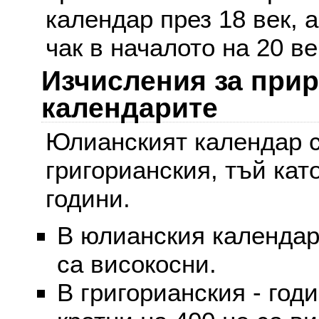
календар през 18 век, 
чак в началото на 20 ве
Изчисления за при
календарите
Юлианският календар с
григорианския, тъй кат
години.
В юлианския календар 
са високосни.
В григорианския - годи