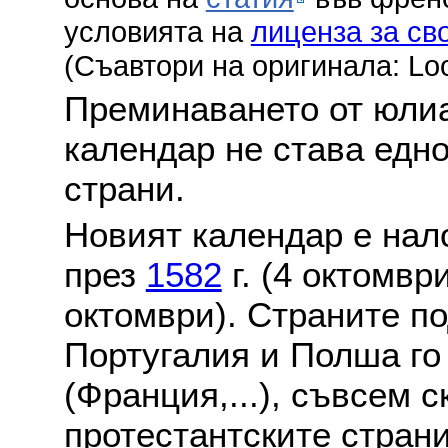
условията на
лиценза за св
(Съавтори на оригинала: Lo
Преминаването от юлиа
календар не става едн
страни.
Новият календар е нало
през
1582
г. (4 октомвр
октомври). Страните по
Португалия и Полша го
(Франция,...), съвсем с
протестантските стран