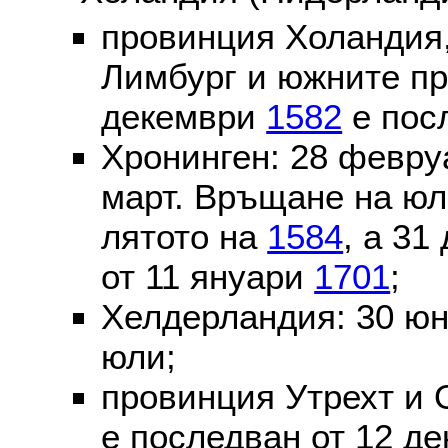
провинция Холандия,
Лимбург и южните пр
декември
1582
е пос
Хронинген: 28 февр
март. Връщане на юл
лятото на
1584
, а 31
от 11 януари
1701
;
Хелдерландия: 30 ю
юли;
провинция Утрехт и 
е последван от 12 де