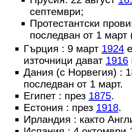
септември;
Протестантски пров
последван от 1 март 
Гърция : 9 март
1924
е
източници дават
1916
Дания (с Норвегия) :
последван от 1 март.
Египет : през
1875
.
Естония : през
1918
.
Ирландия : както Англ
Испания : 4 октомври