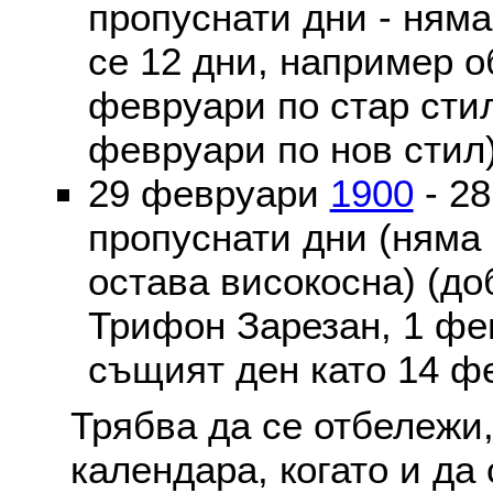
пропуснати дни - ням
се 12 дни, например о
февруари по стар стил
февруари по нов стил
29 февруари
1900
- 2
пропуснати дни (няма
остава високосна) (до
Трифон Зарезан, 1 фе
същият ден като 14 ф
Трябва да се отбележи,
календара, когато и да 