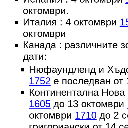
октомври.
Италия : 4 октомври
1
октомври
Канада : различните 
дати:
Нюфаундленд и Хъдс
1752
е последван от 
Континентална Нова 
1605
до 13 октомври
октомври
1710
до 2 
григориански от 14 