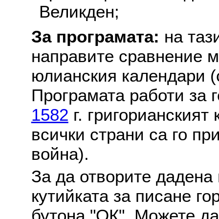
Великден;
За програмата:
на таз
направите сравнение м
юлианския календари (с
Програмата работи за г
1582
г. григорианският
всички страни са го пр
война).
За да отворите дадена 
кутийката за писане го
бутона "ОК". Можете д