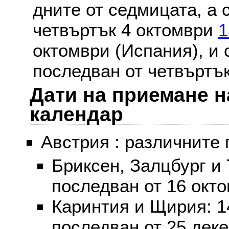
дните от седмицата, а 
четвъртък 4 октомври
1
октомври (Испания), и
последван от четвъртък
Дати на приемане н
календар
Австрия : различните 
Бриксен, Залцбург и
последван от 16 окт
Каринтия и Щирия: 
последван от 25 дек