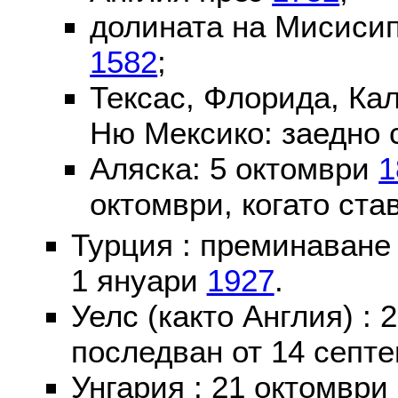
долината на Мисисип
1582
;
Тексас, Флорида, Ка
Ню Мексико: заедно 
Аляска: 5 октомври
1
октомври, когато ста
Турция : преминаване
1 януари
1927
.
Уелс (както Англия) :
последван от 14 септе
Унгария : 21 октомври