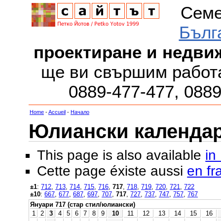
Семе
Бълг
проектиране и недви
ще ви свършим работа
0889-477-477, 088
Home
-
Accueil
-
Начало
Юлиански календар з
This page is also available
in
Cette page éxiste aussi
en fr
±1
:
712
,
713
,
714
,
715
,
716
,
717
,
718
,
719
,
720
,
721
,
722
±10
:
667
,
677
,
687
,
697
,
707
,
717
,
727
,
737
,
747
,
757
,
767
Януари 717 (стар стил/юлиански)
1
2
3
4
5
6
7
8
9
10
11
12
13
14
15
16