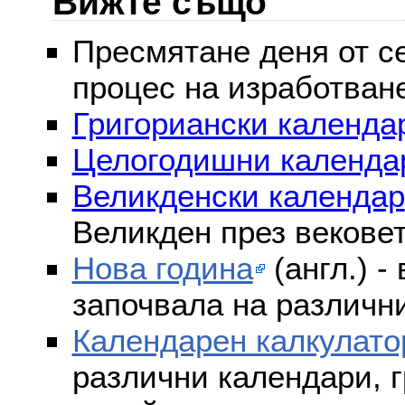
Вижте също
Пресмятане деня от се
процес на изработван
Григориански календар
Целогодишни календа
Великденски календар
Великден през векове
Нова година
(англ.) -
започвала на различни
Календарен калкулато
различни календари, г