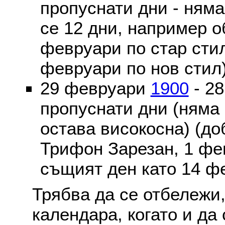
пропуснати дни - ням
се 12 дни, например о
февруари по стар стил
февруари по нов стил
29 февруари
1900
- 2
пропуснати дни (няма
остава високосна) (до
Трифон Зарезан, 1 фе
същият ден като 14 ф
Трябва да се отбележи,
календара, когато и да 