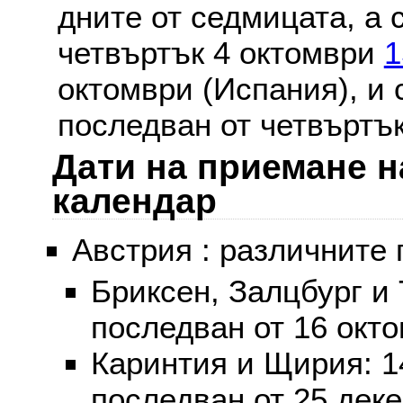
дните от седмицата, а 
четвъртък 4 октомври
1
октомври (Испания), и
последван от четвъртък
Дати на приемане н
календар
Австрия : различните 
Бриксен, Залцбург и
последван от 16 окт
Каринтия и Щирия: 
последван от 25 дек