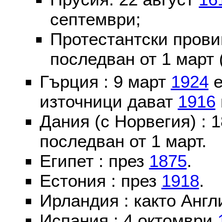
септември;
Протестантски пров
последван от 1 март 
Гърция : 9 март
1924
е
източници дават
1916
Дания (с Норвегия) :
последван от 1 март.
Египет : през
1875
.
Естония : през
1918
.
Ирландия : както Англ
Испания : 4 октомври