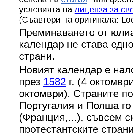
условията на
лиценза за св
(Съавтори на оригинала: Lo
Преминаването от юлиа
календар не става едн
страни.
Новият календар е нало
през
1582
г. (4 октомвр
октомври). Страните по
Португалия и Полша го
(Франция,...), съвсем с
протестантските стран