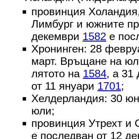
провинция Холандия,
Лимбург и южните пр
декември
1582
е пос
Хронинген: 28 февр
март. Връщане на юл
лятото на
1584
, а 31
от 11 януари
1701
;
Хелдерландия: 30 ю
юли;
провинция Утрехт и 
е последван от 12 де