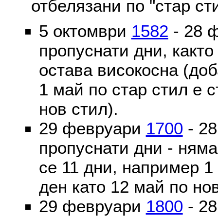
отбелязани по "стар ст
5 октомври
1582
- 28 
пропуснати дни, както
остава високосна (доб
1 май по стар стил е 
нов стил).
29 февруари
1700
- 2
пропуснати дни - ням
се 11 дни, например 1
ден като 12 май по но
29 февруари
1800
- 2