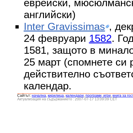
еврейски, мюсюлмански
английски)
Inter Gravissimas
, дек
24 февруари
1582
. Го
1581, защото в минало
25 март (спомнете си
действително съответс
календар.
Сайтът:
началнa
,
кирилица
,
календари
,
програми, игри
,
книга за гос
Актуализация на съдържанието : 2007-07-17 13:09:09 CET