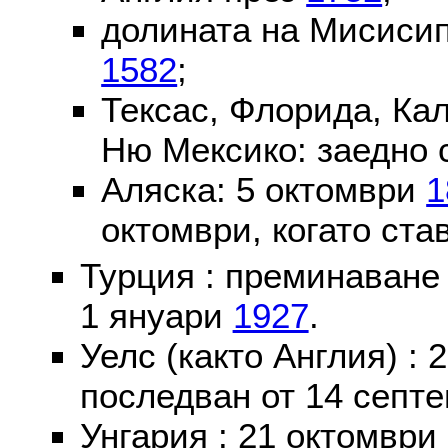
долината на Мисисип
1582
;
Тексас, Флорида, Ка
Ню Мексико: заедно 
Аляска: 5 октомври
1
октомври, когато ста
Турция : преминаване
1 януари
1927
.
Уелс (както Англия) :
последван от 14 септе
Унгария : 21 октомври