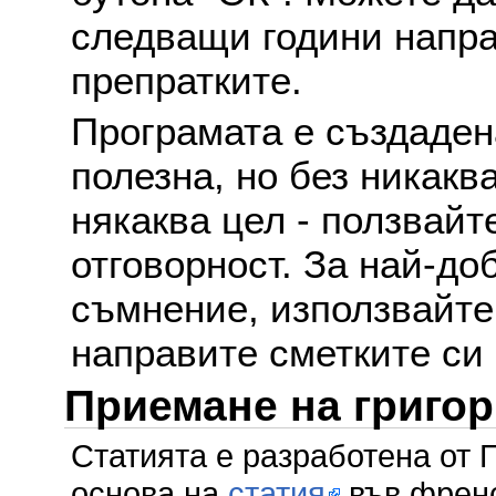
следващи години напра
препратките.
Програмата е създаден
полезна, но без никакв
някаква цел - ползвайт
отговорност. За най-до
съмнение, използвайте 
направите сметките си
Приемане на григо
Статията е разработена от 
основа на
статия
във френс