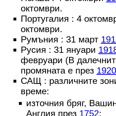
октомври.
Португалия : 4 октом
октомври.
Румъния : 31 март
191
Русия : 31 януари
191
февруари (В далечнит
промяната е през
192
САЩ : различните зон
време:
източния бряг, Вашин
Англия през
1752
;