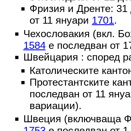
Фризия и Дренте: 31
от 11 януари
1701
.
Чехословакия (вкл. Бо
1584
е последван от 1
Швейцария : според р
Католическите канто
Протестантските кан
последван от 11 яну
вариации).
Швеция (включваща Ф
1753
е последван от 1