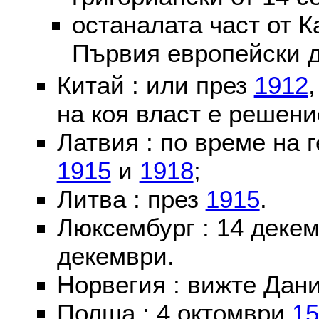
останалата част от К
Първия европейски д
Китай : или през
1912
на коя власт е решени
Латвия : по време на 
1915
и
1918
;
Литва : през
1915
.
Люксембург : 14 деке
декември.
Норвегия : вижте Дани
Полша : 4 октомври
15