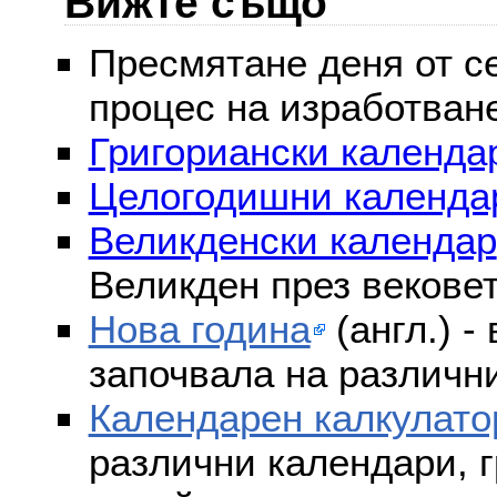
Вижте също
Пресмятане деня от се
процес на изработван
Григориански календар
Целогодишни календа
Великденски календар
Великден през векове
Нова година
(англ.) -
започвала на различни
Календарен калкулато
различни календари, г