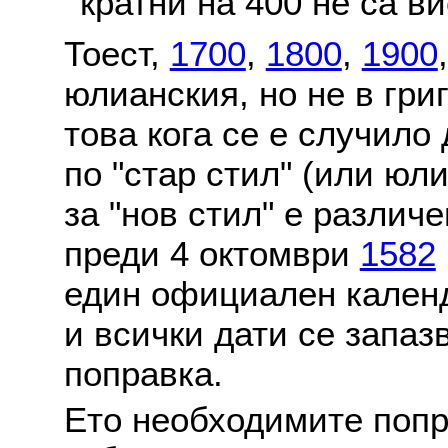
кратни на 400 не са в
Тоест,
1700
,
1800
,
1900
юлианския, но не в гри
това кога се е случило
по "стар стил" (или юл
за "нов стил" е различ
преди 4 октомври
1582
един официален календ
и всички дати се запаз
поправка.
Ето необходимите попр