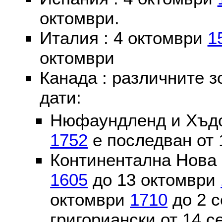
октомври.
Италия : 4 октомври
1
октомври
Канада : различните 
дати:
Нюфаундленд и Хъдс
1752
е последван от 
Континентална Нова 
1605
до 13 октомври
октомври
1710
до 2 
григориански от 14 