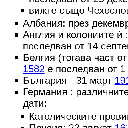
вижте също Чехослов
Албания: през декем
Англия и колониите ѝ 
последван от 14 септе
Белгия (тогава част о
1582
е последван от 1
България - 31 март
19
Германия : различнит
дати:
Католическите пров
Прусия: 22 август
16