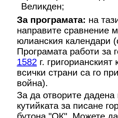
Великден;
За програмата:
на таз
направите сравнение м
юлианския календари (с
Програмата работи за г
1582
г. григорианският
всички страни са го пр
война).
За да отворите дадена 
кутийката за писане го
бутона "ОК". Можете д