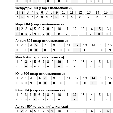
с
ч
п
с
н
п
в
с
ч
п
с
н
п
в
с
ч
Февруари 604 (стар стил/юлиански)
1
2
3
4
5
6
7
8
9
10
11
12
13
14
15
с
н
п
в
с
ч
п
с
н
п
в
с
ч
п
с
Март 604 (стар стил/юлиански)
1
2
3
4
5
6
7
8
9
10
11
12
13
14
15
16
н
п
в
с
ч
п
с
н
п
в
с
ч
п
с
н
п
Април 604 (стар стил/юлиански)
1
2
3
4
5
6
7
8
9
10
11
12
13
14
15
16
с
ч
п
с
н
п
в
с
ч
п
с
н
п
в
с
ч
Май 604 (стар стил/юлиански)
1
2
3
4
5
6
7
8
9
10
11
12
13
14
15
16
п
с
н
п
в
с
ч
п
с
н
п
в
с
ч
п
с
Юни 604 (стар стил/юлиански)
1
2
3
4
5
6
7
8
9
10
11
12
13
14
15
16
п
в
с
ч
п
с
н
п
в
с
ч
п
с
н
п
в
Юли 604 (стар стил/юлиански)
1
2
3
4
5
6
7
8
9
10
11
12
13
14
15
16
с
ч
п
с
н
п
в
с
ч
п
с
н
п
в
с
ч
Август 604 (стар стил/юлиански)
1
2
3
4
5
6
7
8
9
10
11
12
13
14
15
16