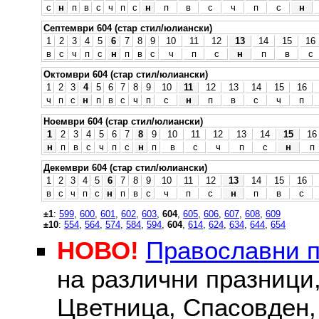
с
н
п
в
с
ч
п
с
н
п
в
с
ч
п
с
н
Септември 604 (стар стил/юлиански)
1
2
3
4
5
6
7
8
9
10
11
12
13
14
15
16
в
с
ч
п
с
н
п
в
с
ч
п
с
н
п
в
с
Октомври 604 (стар стил/юлиански)
1
2
3
4
5
6
7
8
9
10
11
12
13
14
15
16
ч
п
с
н
п
в
с
ч
п
с
н
п
в
с
ч
п
Ноември 604 (стар стил/юлиански)
1
2
3
4
5
6
7
8
9
10
11
12
13
14
15
16
н
п
в
с
ч
п
с
н
п
в
с
ч
п
с
н
п
Декември 604 (стар стил/юлиански)
1
2
3
4
5
6
7
8
9
10
11
12
13
14
15
16
в
с
ч
п
с
н
п
в
с
ч
п
с
н
п
в
с
±1
:
599
,
600
,
601
,
602
,
603
,
604
,
605
,
606
,
607
,
608
,
609
±10
:
554
,
564
,
574
,
584
,
594
,
604
,
614
,
624
,
634
,
644
,
654
НОВО!
Православни 
на различни празници
Цветница, Спасовден, 