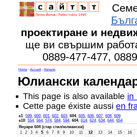
Семе
Бълг
проектиране и недви
ще ви свършим работа
0889-477-477, 088
Home
-
Accueil
-
Начало
Юлиански календар з
This page is also available
in
Cette page éxiste aussi
en fr
±1
:
599
,
600
,
601
,
602
,
603
,
604
,
605
,
606
,
607
,
608
,
609
±10
:
554
,
564
,
574
,
584
,
594
,
604
,
614
,
624
,
634
,
644
,
654
Януари 604 (стар стил/юлиански)
1
2
3
4
5
6
7
8
9
10
11
12
13
14
15
16