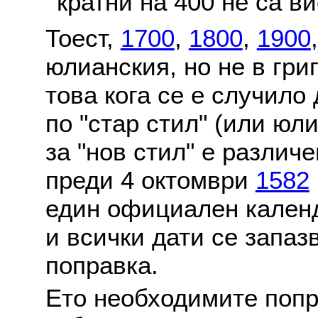
кратни на 400 не са в
Тоест,
1700
,
1800
,
1900
юлианския, но не в гри
това кога се е случило
по "стар стил" (или юл
за "нов стил" е различ
преди 4 октомври
1582
един официален календ
и всички дати се запаз
поправка.
Ето необходимите попр