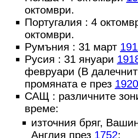
октомври.
Португалия : 4 октом
октомври.
Румъния : 31 март
191
Русия : 31 януари
191
февруари (В далечнит
промяната е през
192
САЩ : различните зон
време:
източния бряг, Вашин
Англия през
1752
;