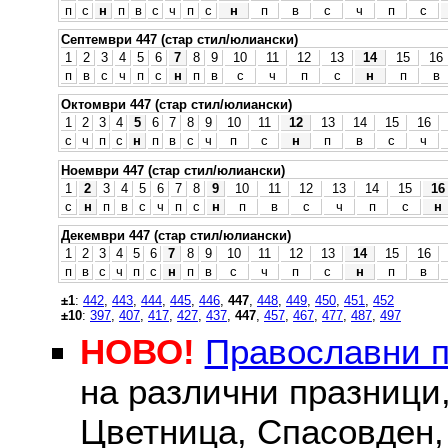
п
с
н
п
в
с
ч
п
с
н
п
в
с
ч
п
с
Септември 447 (стар стил/юлиански)
1
2
3
4
5
6
7
8
9
10
11
12
13
14
15
16
п
в
с
ч
п
с
н
п
в
с
ч
п
с
н
п
в
Октомври 447 (стар стил/юлиански)
1
2
3
4
5
6
7
8
9
10
11
12
13
14
15
16
с
ч
п
с
н
п
в
с
ч
п
с
н
п
в
с
ч
Ноември 447 (стар стил/юлиански)
1
2
3
4
5
6
7
8
9
10
11
12
13
14
15
16
с
н
п
в
с
ч
п
с
н
п
в
с
ч
п
с
н
Декември 447 (стар стил/юлиански)
1
2
3
4
5
6
7
8
9
10
11
12
13
14
15
16
п
в
с
ч
п
с
н
п
в
с
ч
п
с
н
п
в
±1
:
442
,
443
,
444
,
445
,
446
,
447
,
448
,
449
,
450
,
451
,
452
±10
:
397
,
407
,
417
,
427
,
437
,
447
,
457
,
467
,
477
,
487
,
497
НОВО!
Православни 
на различни празници
Цветница, Спасовден, 