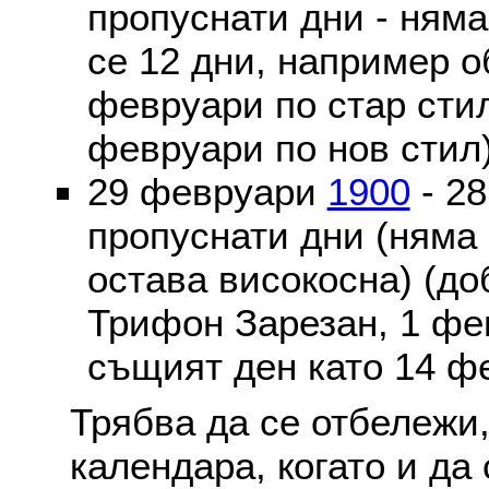
пропуснати дни - ням
се 12 дни, например о
февруари по стар стил
февруари по нов стил
29 февруари
1900
- 2
пропуснати дни (няма
остава високосна) (до
Трифон Зарезан, 1 фе
същият ден като 14 ф
Трябва да се отбележи,
календара, когато и да 