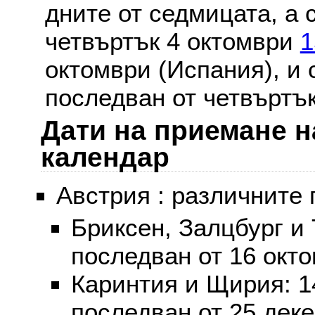
дните от седмицата, а 
четвъртък 4 октомври
1
октомври (Испания), и
последван от четвъртък
Дати на приемане н
календар
Австрия : различните 
Бриксен, Залцбург и
последван от 16 окт
Каринтия и Щирия: 
последван от 25 дек