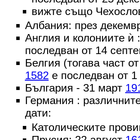
вижте също Чехослов
Албания: през декем
Англия и колониите ѝ 
последван от 14 септе
Белгия (тогава част о
1582
е последван от 1
България - 31 март
19
Германия : различнит
дати:
Католическите пров
Прусия: 22 август
16