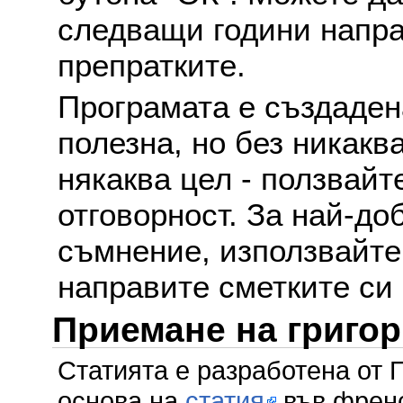
следващи години напра
препратките.
Програмата е създаден
полезна, но без никакв
някаква цел - ползвайт
отговорност. За най-до
съмнение, използвайте 
направите сметките си
Приемане на григо
Статията е разработена от 
основа на
статия
във френс