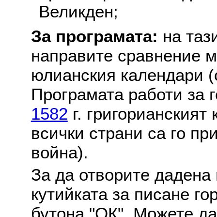
Великден;
За програмата:
на таз
направите сравнение м
юлианския календари (с
Програмата работи за г
1582
г. григорианският
всички страни са го пр
война).
За да отворите дадена 
кутийката за писане го
бутона "ОК". Можете д