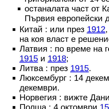
останалата част от К
Първия европейски д
Китай : или през
1912
на коя власт е решени
Латвия : по време на 
1915
и
1918
;
Литва : през
1915
.
Люксембург : 14 деке
декември.
Норвегия : вижте Дани
Полша : 4 октомври
15