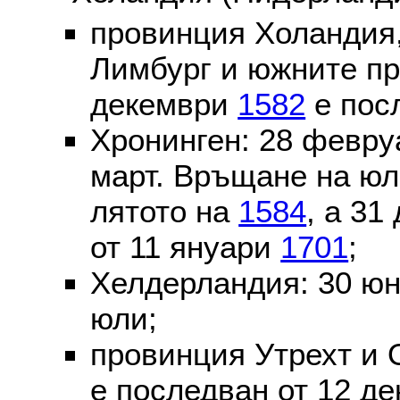
провинция Холандия,
Лимбург и южните пр
декември
1582
е пос
Хронинген: 28 февр
март. Връщане на юл
лятото на
1584
, а 31
от 11 януари
1701
;
Хелдерландия: 30 ю
юли;
провинция Утрехт и 
е последван от 12 де