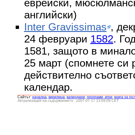
еврейски, мюсюлмански
английски)
Inter Gravissimas
, дек
24 февруари
1582
. Го
1581, защото в минало
25 март (спомнете си
действително съответс
календар.
Сайтът:
началнa
,
кирилица
,
календари
,
програми, игри
,
книга за гос
Актуализация на съдържанието : 2007-07-17 13:09:09 CET