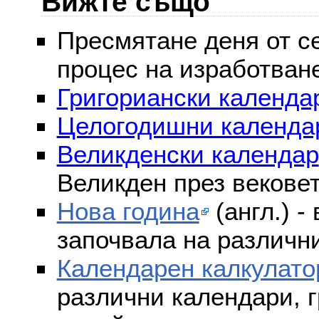
Вижте също
Пресмятане деня от се
процес на изработван
Григориански календар
Целогодишни календа
Великденски календар
Великден през векове
Нова година
(англ.) -
започвала на различни
Календарен калкулато
различни календари, г