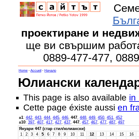
Семе
Бълг
проектиране и недви
ще ви свършим работа
0889-477-477, 088
Home
-
Accueil
-
Начало
Юлиански календар з
This page is also available
in
Cette page éxiste aussi
en fr
±1
:
442
,
443
,
444
,
445
,
446
,
447
,
448
,
449
,
450
,
451
,
452
±10
:
397
,
407
,
417
,
427
,
437
,
447
,
457
,
467
,
477
,
487
,
497
Януари 447 (стар стил/юлиански)
1
2
3
4
5
6
7
8
9
10
11
12
13
14
15
16