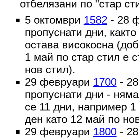
отбелязани по "стар ст
5 октомври
1582
- 28 
пропуснати дни, както
остава високосна (доб
1 май по стар стил е 
нов стил).
29 февруари
1700
- 2
пропуснати дни - ням
се 11 дни, например 1
ден като 12 май по но
29 февруари
1800
- 2