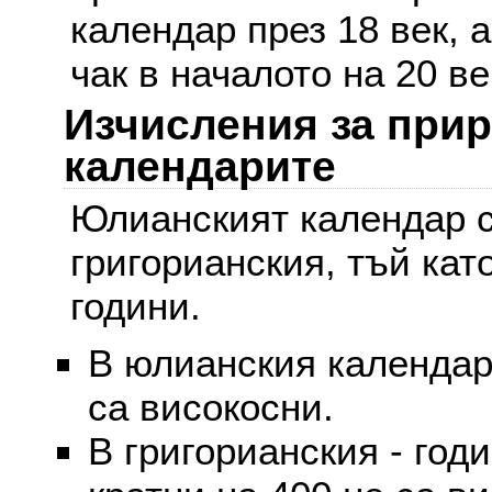
календар през 18 век, 
чак в началото на 20 ве
Изчисления за при
календарите
Юлианският календар с
григорианския, тъй кат
години.
В юлианския календар 
са високосни.
В григорианския - годи