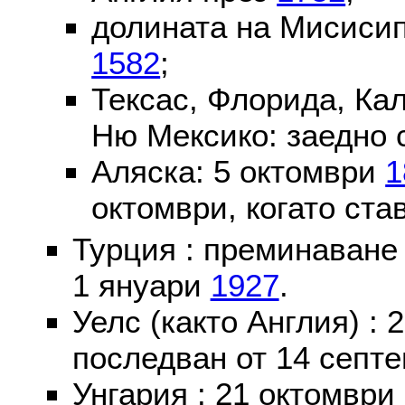
долината на Мисисип
1582
;
Тексас, Флорида, Ка
Ню Мексико: заедно 
Аляска: 5 октомври
1
октомври, когато ста
Турция : преминаване
1 януари
1927
.
Уелс (както Англия) :
последван от 14 септе
Унгария : 21 октомври