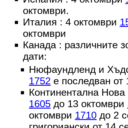
октомври.
Италия : 4 октомври
1
октомври
Канада : различните 
дати:
Нюфаундленд и Хъдс
1752
е последван от 
Континентална Нова 
1605
до 13 октомври
октомври
1710
до 2 
григориански от 14 