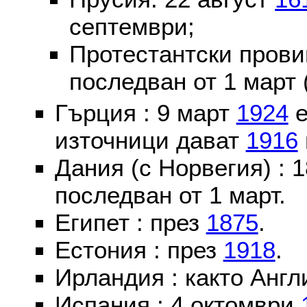
септември;
Протестантски пров
последван от 1 март 
Гърция : 9 март
1924
е
източници дават
1916
Дания (с Норвегия) :
последван от 1 март.
Египет : през
1875
.
Естония : през
1918
.
Ирландия : както Англ
Испания : 4 октомври