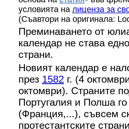
условията на
лиценза за св
(Съавтори на оригинала: Lo
Преминаването от юлиа
календар не става едн
страни.
Новият календар е нало
през
1582
г. (4 октомвр
октомври). Страните по
Португалия и Полша го
(Франция,...), съвсем с
протестантските стран