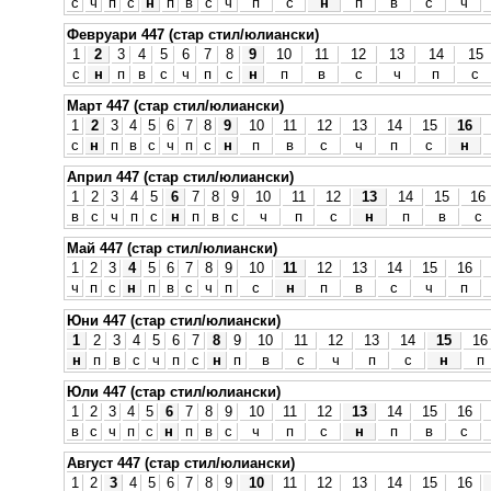
с
ч
п
с
н
п
в
с
ч
п
с
н
п
в
с
ч
Февруари 447 (стар стил/юлиански)
1
2
3
4
5
6
7
8
9
10
11
12
13
14
15
с
н
п
в
с
ч
п
с
н
п
в
с
ч
п
с
Март 447 (стар стил/юлиански)
1
2
3
4
5
6
7
8
9
10
11
12
13
14
15
16
с
н
п
в
с
ч
п
с
н
п
в
с
ч
п
с
н
Април 447 (стар стил/юлиански)
1
2
3
4
5
6
7
8
9
10
11
12
13
14
15
16
в
с
ч
п
с
н
п
в
с
ч
п
с
н
п
в
с
Май 447 (стар стил/юлиански)
1
2
3
4
5
6
7
8
9
10
11
12
13
14
15
16
ч
п
с
н
п
в
с
ч
п
с
н
п
в
с
ч
п
Юни 447 (стар стил/юлиански)
1
2
3
4
5
6
7
8
9
10
11
12
13
14
15
16
н
п
в
с
ч
п
с
н
п
в
с
ч
п
с
н
п
Юли 447 (стар стил/юлиански)
1
2
3
4
5
6
7
8
9
10
11
12
13
14
15
16
в
с
ч
п
с
н
п
в
с
ч
п
с
н
п
в
с
Август 447 (стар стил/юлиански)
1
2
3
4
5
6
7
8
9
10
11
12
13
14
15
16