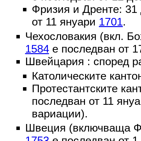
Фризия и Дренте: 31
от 11 януари
1701
.
Чехословакия (вкл. Бо
1584
е последван от 1
Швейцария : според р
Католическите канто
Протестантските кан
последван от 11 яну
вариации).
Швеция (включваща Ф
1753
е последван от 1