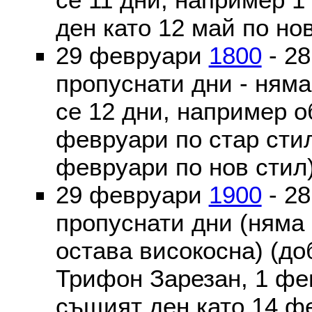
ден като 12 май по но
29 февруари
1800
- 2
пропуснати дни - ням
се 12 дни, например о
февруари по стар стил
февруари по нов стил
29 февруари
1900
- 2
пропуснати дни (няма
остава високосна) (до
Трифон Зарезан, 1 фе
същият ден като 14 ф