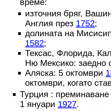
време:
източния бряг, Вашин
Англия през
1752
;
долината на Мисисип
1582
;
Тексас, Флорида, Ка
Ню Мексико: заедно 
Аляска: 5 октомври
1
октомври, когато ста
Турция : преминаване
1 януари
1927
.