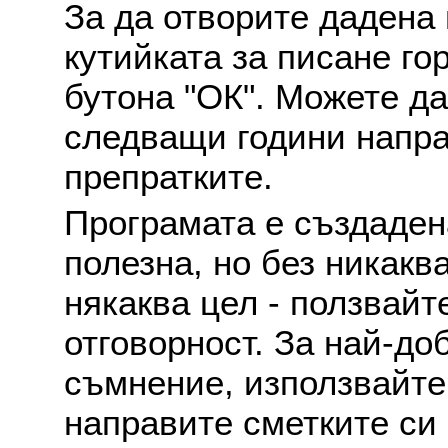
За да отворите дадена 
кутийката за писане го
бутона "ОК". Можете д
следващи години напра
препратките.
Програмата е създаден
полезна, но без никакв
някаква цел - ползвайт
отговорност. За най-до
съмнение, използвайте 
направите сметките си