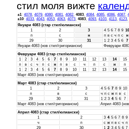
стил моля вижте
календ
±1
:
4078
,
4079
,
4080
,
4081
,
4082
,
4083
,
4084
,
4085
,
4086
,
4087
,
±10
:
4033
,
4043
,
4053
,
4063
,
4073
,
4083
,
4093
,
4103
,
4113
,
4123
Януари 4083 (стар стил/юлиански)
1
2
3
4
5
6
7
8
9
1
п
с
н
п
в
с
ч
п
с
н
29
30
31
1
2
3
4
5
6
7
Януари 4083 (нов стил/григориански)
Февруари 4083
Февруари 4083 (стар стил/юлиански)
1
2
3
4
5
6
7
8
9
10
11
12
13
14
15
п
в
с
ч
п
с
н
п
в
с
ч
п
с
н
п
1
2
3
4
5
6
7
8
9
10
11
12
13
14
15
Март 4083 (нов стил/григориански)
Март 4083 (стар стил/юлиански)
1
2
3
4
5
6
7
8
9
10
п
в
с
ч
п
с
н
п
в
с
29
30
31
1
2
3
4
5
6
7
Март 4083 (нов стил/григориански)
Април 4083 (нов
Април 4083 (стар стил/юлиански)
1
2
3
4
5
6
7
8
9
ч
п
с
н
п
в
с
ч
п
29
30
1
2
3
4
5
6
7