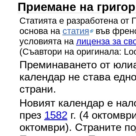
Приемане на григо
Статията е разработена от 
основа на
статия
във френс
условията на
лиценза за св
(Съавтори на оригинала: Lo
Преминаването от юлиа
календар не става едн
страни.
Новият календар е нало
през
1582
г. (4 октомвр
октомври). Страните по