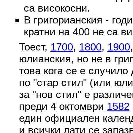
са високосни.
В григорианския - годи
кратни на 400 не са в
Тоест,
1700
,
1800
,
1900
юлианския, но не в гри
това кога се е случило
по "стар стил" (или юл
за "нов стил" е различ
преди 4 октомври
1582
един официален календ
и всички дати се запаз