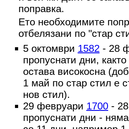
поправка.
Ето необходимите попр
отбелязани по "стар ст
5 октомври
1582
- 28 
пропуснати дни, както
остава високосна (доб
1 май по стар стил е 
нов стил).
29 февруари
1700
- 2
пропуснати дни - ням
се 11 дни, например 1