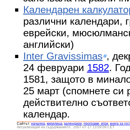
Календарен калкулато
различни календари, г
еврейски, мюсюлмански
английски)
Inter Gravissimas
, дек
24 февруари
1582
. Го
1581, защото в минало
25 март (спомнете си
действително съответс
календар.
Сайтът:
началнa
,
кирилица
,
календари
,
програми, игри
,
книга за гос
Актуализация на съдържанието : 2007-07-17 13:09:09 CET