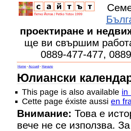
Семе
Бълг
проектиране и недви
ще ви свършим работа
0889-477-477, 088
Home
-
Accueil
-
Начало
Юлиански календар з
This page is also available
in
Cette page éxiste aussi
en fr
Внимание:
Това е исто
вече не се използва. З