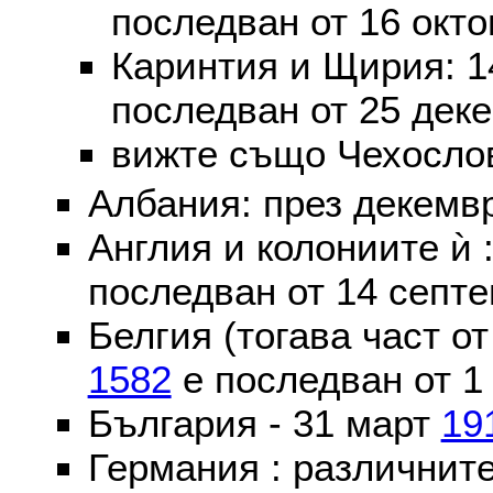
последван от 16 окт
Каринтия и Щирия: 
последван от 25 дек
вижте също Чехослов
Албания: през декем
Англия и колониите ѝ 
последван от 14 септе
Белгия (тогава част о
1582
е последван от 1
България - 31 март
19
Германия : различнит