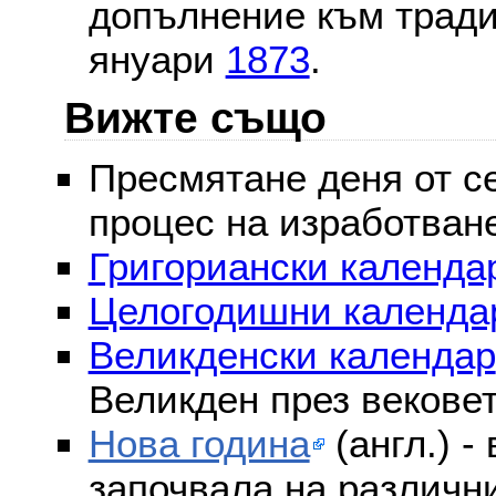
допълнение към тради
януари
1873
.
Вижте също
Пресмятане деня от се
процес на изработван
Григориански календар
Целогодишни календа
Великденски календар
Великден през векове
Нова година
(англ.) -
започвала на различни