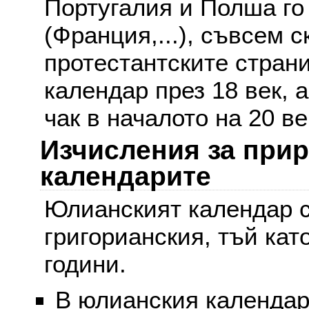
Португалия и Полша го
(Франция,...), съвсем с
протестантските стран
календар през 18 век, 
чак в началото на 20 ве
Изчисления за при
календарите
Юлианският календар с
григорианския, тъй кат
години.
В юлианския календар 