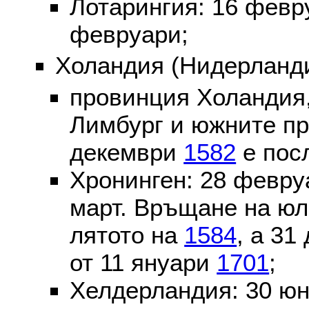
Лотарингия: 16 фев
февруари;
Холандия (Нидерланди
провинция Холандия,
Лимбург и южните пр
декември
1582
е пос
Хронинген: 28 февр
март. Връщане на юл
лятото на
1584
, а 31
от 11 януари
1701
;
Хелдерландия: 30 ю