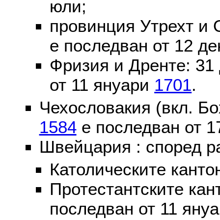
юли;
провинция Утрехт и 
е последван от 12 де
Фризия и Дренте: 31
от 11 януари
1701
.
Чехословакия (вкл. Бо
1584
е последван от 1
Швейцария : според р
Католическите канто
Протестантските кан
последван от 11 яну