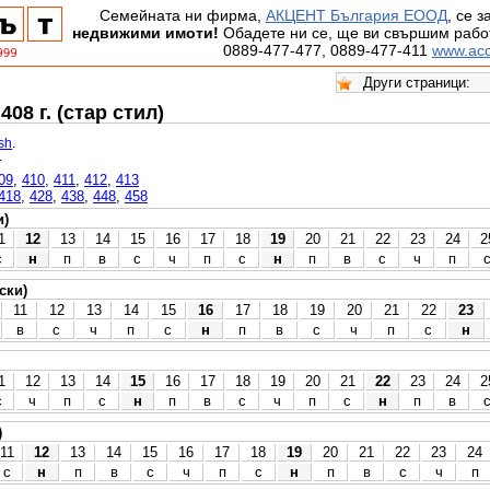
Семейната ни фирма,
АКЦЕНТ България ЕООД
, се 
недвижими имоти!
Обадете ни се, ще ви свършим работ
0889-477-477, 0889-477-411
www.acc
08 г. (стар стил)
ish
.
.
09
,
410
,
411
,
412
,
413
418
,
428
,
438
,
448
,
458
и)
1
12
13
14
15
16
17
18
19
20
21
22
23
24
2
с
н
п
в
с
ч
п
с
н
п
в
с
ч
п
ски)
11
12
13
14
15
16
17
18
19
20
21
22
23
в
с
ч
п
с
н
п
в
с
ч
п
с
н
1
12
13
14
15
16
17
18
19
20
21
22
23
24
2
с
ч
п
с
н
п
в
с
ч
п
с
н
п
в
)
11
12
13
14
15
16
17
18
19
20
21
22
23
24
с
н
п
в
с
ч
п
с
н
п
в
с
ч
п