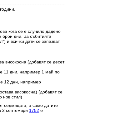
години.
това кога се е случило дадено
н брой дни. За събитията
") и всички дати се запазват
ва високосна (добавят се десет
е 11 дни, например 1 май по
се 12 дни, например
остава високосна) (добавят се
 нов стил)
от седмицата, а само датите
а 2 септември
1752
е