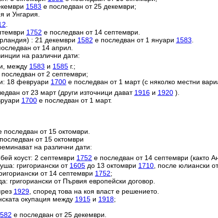
декември
1583
е последван от 25 декември;
я и Унгария.
12
.
ептември
1752
е последван от 14 септември.
ерландия) : 21 декември
1582
е последван от 1 януари
1583
.
оследван от 14 април.
инции на различни дати:
ии, между
1583
и
1585
г.;
 последван от 2 септември;
и: 18 февруари
1700
е последван от 1 март (с няколко местни вари
едван от 23 март (други източници дават
1916
и
1920
).
евруари
1700
е последван от 1 март.
 последван от 15 октомври.
последван от 15 октомври
реминават на различни дати:
ей коуст: 2 септември
1752
е последван от 14 септември (както Ан
уша: григориански от
1605
до 13 октомври
1710
, после юлиански о
григориански от 14 септември
1752
;
да: григориански от Първия европейски договор.
през
1929
, според това на коя власт е решението.
анската окупация между
1915
и
1918
;
582
е последван от 25 декември.