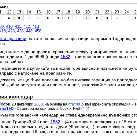
ски)
1
12
13
14
15
16
17
18
19
20
21
22
23
24
2
п
с
н
п
в
с
ч
п
с
н
п
в
с
ч
09
,
410
,
411
,
412
,
413
418
,
428
,
438
,
448
,
458
жни празници
, датите на различни празници, например Тодоровден
ен;
ица можете да направите сравнение между григорианския и юлианс
 за годините 1 до 9999 (преди
1582
г. григорианският календар не с
овна война).
 напишете я в кутийката за писане горе вдясно и натиснете на бут
право с натискане на препратките.
еждата, че ще бъде полезна, но без никаква гаранция за пригодност
най-добри резултати или при съмнение, използвайте лист и молив, 
кия календар
Йотов, 23 декември
2003
, на основа на
статия
във френската Уикипедия и е
я на ГНУ
(Съавтори на оригинала: Looxix, FvdP
*
).
към григорианския календар не става едновременно във всички ст
 папа Григорий XIII през
1582
г. (4 октомври е последван от 15 окт
Полша го приемат веднага. Други (Франция,...), съвсем скоро след 
календар през 18 век, а източно-православните - чак в началото на