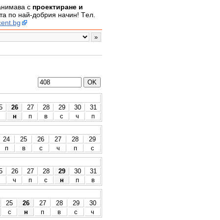
занимава с
проектиране и
а по най-добрия начин! Tел.
ent.bg
5
26
27
28
29
30
31
с
н
п
в
с
ч
п
24
25
26
27
28
29
п
в
с
ч
п
с
5
26
27
28
29
30
31
с
ч
п
с
н
п
в
25
26
27
28
29
30
с
н
п
в
с
ч