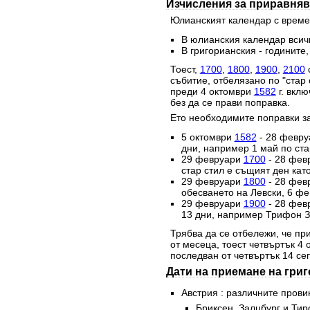
Изчисления за приравняв
Юлианският календар с времет
В юлианския календар всичк
В григорианския - годините,
Тоест,
1700
,
1800
,
1900
,
2100
с
събитие, отбелязано по "стар 
преди 4 октомври
1582
г. вклю
без да се прави поправка.
Ето необходимите поправки за
5 октомври
1582
- 28 февр
дни, например 1 май по стар
29 февруари
1700
- 28 фев
стар стил е същият ден като
29 февруари
1800
- 28 фев
обесването на Левски, 6 фе
29 февруари
1900
- 28 фев
13 дни, например Трифон За
Трябва да се отбележи, че при
от месеца, тоест четвъртък 4
последван от четвъртък 14 се
Дати на приемане на гри
Австрия : различните прови
Бриксен, Залцбург и Тир