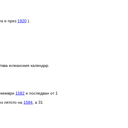
та е през
1920
).
олзва юлианския календар.
декември
1582
е последван от 1
ез лятото на
1584
, а 31