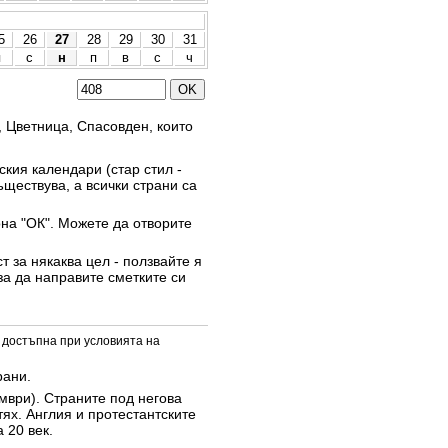
5
26
27
28
29
30
31
п
с
н
п
в
с
ч
, Цветница, Спасовден, които
кия календари (стар стил -
ъществува, а всички страни са
она "ОК". Можете да отворите
 за някаква цел - ползвайте я
за да направите сметките си
 достъпна при условията на
рани.
омври). Страните под негова
тях. Англия и протестантските
 20 век.