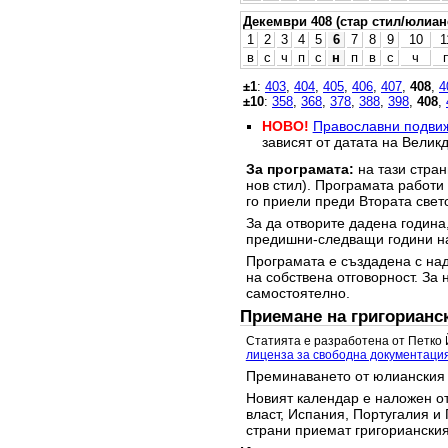
Декември 408 (стар стил/юлиан
1
2
3
4
5
6
7
8
9
10
1
в
с
ч
п
с
н
п
в
с
ч
±1
:
403
,
404
,
405
,
406
,
407
,
408
,
4
±10
:
358
,
368
,
378
,
388
,
398
,
408
,
НОВО!
Православни подви
зависят от датата на Великд
За програмата:
на тази стран
нов стил). Програмата работи
го приели преди Втората свет
За да отворите дадена година,
предишни-следващи години на
Програмата е създадена с над
на собствена отговорност. За 
самостоятелно.
Приемане на григорианс
Статията е разработена от Петко 
лиценза за свободна документаци
Преминаването от юлианския 
Новият календар е наложен от
власт, Испания, Португалия и 
страни приемат григорианския 