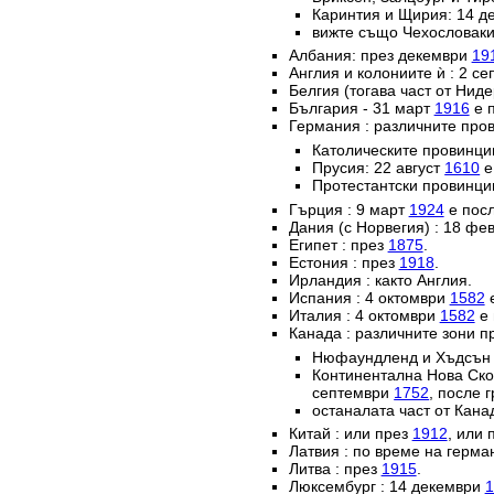
Каринтия и Щирия: 14 
вижте също Чехословаки
Албания: през декември
19
Англия и колониите ѝ : 2 с
Белгия (тогава част от Нид
България - 31 март
1916
е п
Германия : различните пров
Католическите провинц
Прусия: 22 август
1610
е
Протестантски провинци
Гърция : 9 март
1924
е посл
Дания (с Норвегия) : 18 ф
Египет : през
1875
.
Естония : през
1918
.
Ирландия : както Англия.
Испания : 4 октомври
1582
е
Италия : 4 октомври
1582
е 
Канада : различните зони п
Нюфаундленд и Хъдсън б
Континентална Нова Ско
септември
1752
, после 
останалата част от Кана
Китай : или през
1912
, или 
Латвия : по време на герм
Литва : през
1915
.
Люксембург : 14 декември
1