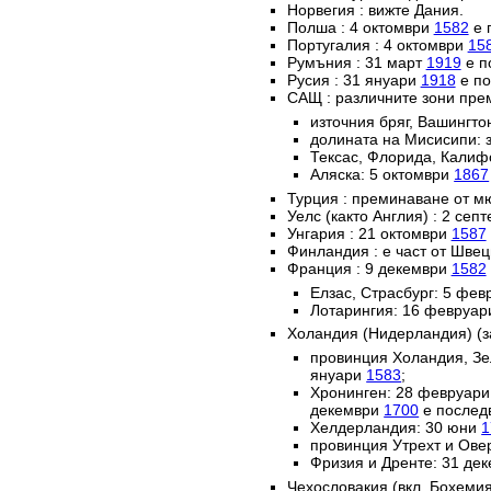
Норвегия : вижте Дания.
Полша : 4 октомври
1582
е 
Португалия : 4 октомври
15
Румъния : 31 март
1919
е п
Русия : 31 януари
1918
е по
САЩ : различните зони пре
източния бряг, Вашингто
долината на Мисисипи: 
Тексас, Флорида, Калиф
Аляска: 5 октомври
1867
Турция : преминаване от м
Уелс (както Англия) : 2 сеп
Унгария : 21 октомври
1587
Финландия : е част от Швец
Франция : 9 декември
1582
Елзас, Страсбург: 5 фе
Лотарингия: 16 февруа
Холандия (Нидерландия) (з
провинция Холандия, Зе
януари
1583
;
Хронинген: 28 февруар
декември
1700
е послед
Хелдерландия: 30 юни
1
провинция Утрехт и Ове
Фризия и Дренте: 31 де
Чехословакия (вкл. Бохемия