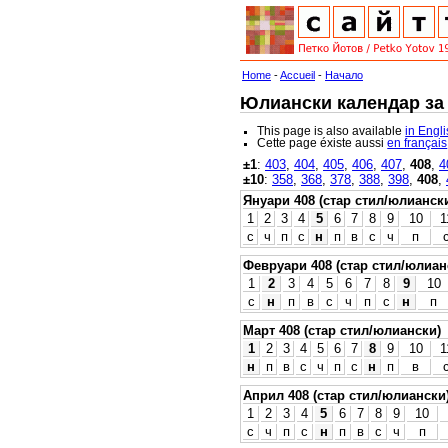
Home
-
Accueil
-
Начало
Юлиански календар за 4
This page is also available
in Engl
Cette page éxiste aussi
en français
±1
:
403
,
404
,
405
,
406
,
407
,
408
,
4
±10
:
358
,
368
,
378
,
388
,
398
,
408
,
Януари 408 (стар стил/юлианск
1
2
3
4
5
6
7
8
9
10
1
с
ч
п
с
н
п
в
с
ч
п
Февруари 408 (стар стил/юлиан
1
2
3
4
5
6
7
8
9
10
с
н
п
в
с
ч
п
с
н
п
Март 408 (стар стил/юлиански)
1
2
3
4
5
6
7
8
9
10
1
н
п
в
с
ч
п
с
н
п
в
Април 408 (стар стил/юлиански
1
2
3
4
5
6
7
8
9
10
с
ч
п
с
н
п
в
с
ч
п