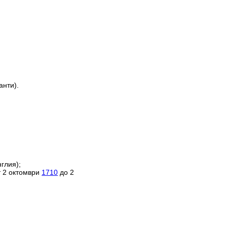
анти).
глия);
т 2 октомври
1710
до 2