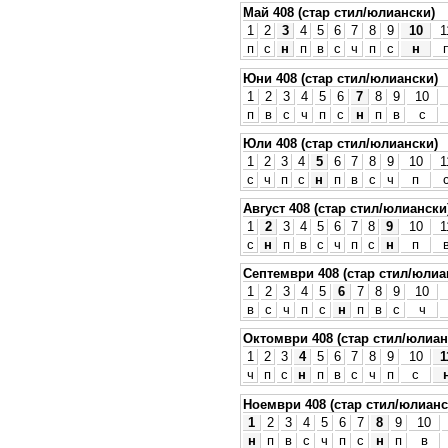
Май 408 (стар стил/юлиански)
1
2
3
4
5
6
7
8
9
10
1
п
с
н
п
в
с
ч
п
с
н
Юни 408 (стар стил/юлиански)
1
2
3
4
5
6
7
8
9
10
п
в
с
ч
п
с
н
п
в
с
Юли 408 (стар стил/юлиански)
1
2
3
4
5
6
7
8
9
10
1
с
ч
п
с
н
п
в
с
ч
п
Август 408 (стар стил/юлиански
1
2
3
4
5
6
7
8
9
10
1
с
н
п
в
с
ч
п
с
н
п
Септември 408 (стар стил/юлиа
1
2
3
4
5
6
7
8
9
10
в
с
ч
п
с
н
п
в
с
ч
Октомври 408 (стар стил/юлиан
1
2
3
4
5
6
7
8
9
10
1
ч
п
с
н
п
в
с
ч
п
с
Ноември 408 (стар стил/юлианс
1
2
3
4
5
6
7
8
9
10
н
п
в
с
ч
п
с
н
п
в