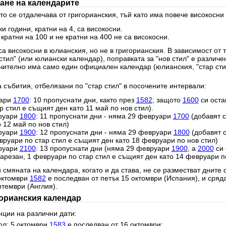
ане на календарите
о се отдалечава от григорианския, тъй като има повече високосни 
и години, кратни на 4, са високосни.
 кратни на 100 и не кратни на 400 не са високосни.
а високосни в юлианския, но не в григорианския. В зависимост от 
стил" (или юлиански календар), поправката за "нов стил" е различе
чително има само един официален календар (юлианския, "стар стил
 събития, отбелязани по "стар стил" в посочените интервали:
уари
1700
: 10 пропуснати дни, както през
1582
; защото
1600
си оста
 стил е същият ден като 11 май по нов стил).
руари
1800
: 11 пропуснати дни - няма 29 февруари
1700
(добавят с
 12 май по нов стил)
руари
1900
: 12 пропуснати дни - няма 29 февруари
1800
(добавят 
вруари по стар стил е същият ден като 18 февруари по нов стил)
руари
2100
: 13 пропуснати дни (няма 29 февруари
1900
, а
2000
си 
резан, 1 февруари по стар стил е същият ден като 14 февруари по
 смяната на календара, когато и да става, не се разместват дните 
 октомври
1582
е последван от петък 15 октомври (Испания), и сряд
птември (Англия).
горианския календар
нции на различни дати:
ол: 5 октомври
1583
е последван от 16 октомври;