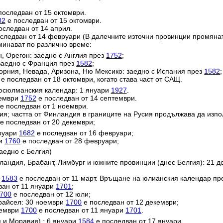
последван от 15 октомври.
82
е последван от 15 октомври.
оследван от 14 април.
следван от 14 февруари (В далечните източни провинции промяна
минават по различно време:
н, Орегон: заедно с Англия през
1752
;
заедно с Франция през
1582
;
орния, Невада, Аризона, Ню Мексико: заедно с Испания през
1582
;
е последван от 18 октомври, когато става част от САЩ.
юсюлманския календар: 1 януари
1927
.
тември
1752
е последван от 14 септември.
е последван от 1 ноември.
ия; частта от Финландия в границите на Русия продължава да изп
е последван от 20 декември;
вруари
1682
е последван от 16 февруари;
ри
1760
е последван от 28 февруари;
аедно с Белгия)
ландия, Брабант, Лимбург и южните провинции (днес Белгия): 21 
и
1583
е последван от 11 март. Връщане на юлианския календар пр
ван от 11 януари
1701
;
700
е последван от 12 юли;
райсел: 30 ноември
1700
е последван от 12 декември;
кември
1700
е последван от 11 януари
1701
.
 и Моравия) : 6 януари
1584
е последван от 17 януари.